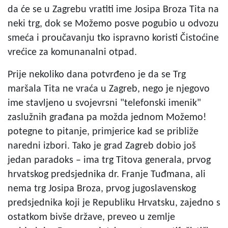
da će se u Zagrebu vratiti ime Josipa Broza Tita na
neki trg, dok se Možemo posve pogubio u odvozu
smeća i proučavanju tko ispravno koristi Čistoćine
vrećice za komunanalni otpad.
Prije nekoliko dana potvrđeno je da se Trg
maršala Tita ne vraća u Zagreb, nego je njegovo
ime stavljeno u svojevrsni "telefonski imenik"
zaslužnih građana pa možda jednom Možemo!
potegne to pitanje, primjerice kad se približe
naredni izbori. Tako je grad Zagreb dobio još
jedan paradoks – ima trg Titova generala, prvog
hrvatskog predsjednika dr. Franje Tuđmana, ali
nema trg Josipa Broza, prvog jugoslavenskog
predsjednika koji je Republiku Hrvatsku, zajedno s
ostatkom bivše države, preveo u zemlje