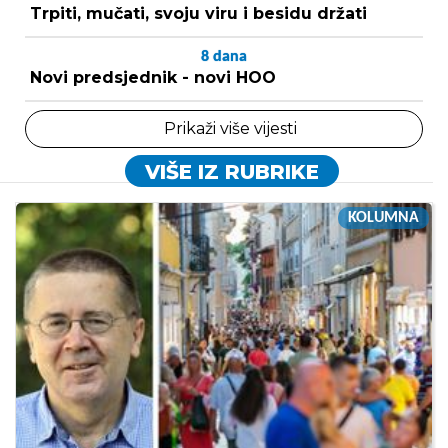
Trpiti, mučati, svoju viru i besidu držati
8
dana
Novi predsjednik - novi HOO
Prikaži više vijesti
VIŠE IZ RUBRIKE
KOLUMNA