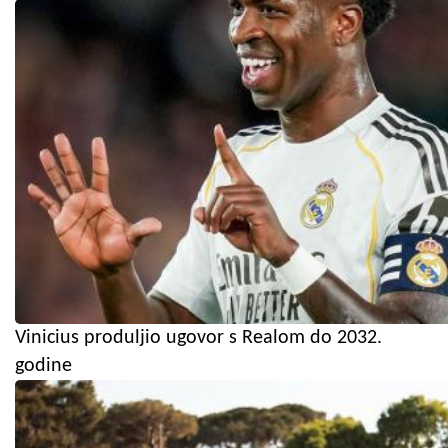
Vinicius produljio ugovor s Realom do 2032.
godine