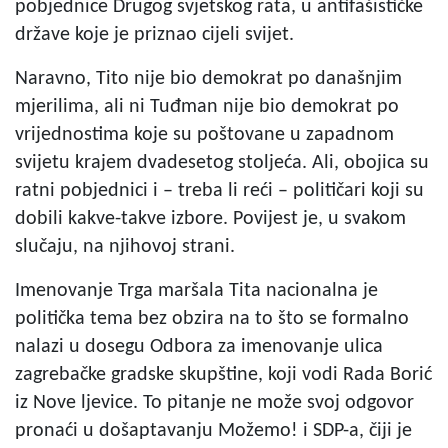
pobjednice Drugog svjetskog rata, u antifašističke
države koje je priznao cijeli svijet.
Naravno, Tito nije bio demokrat po današnjim
mjerilima, ali ni Tuđman nije bio demokrat po
vrijednostima koje su poštovane u zapadnom
svijetu krajem dvadesetog stoljeća. Ali, obojica su
ratni pobjednici i – treba li reći – političari koji su
dobili kakve-takve izbore. Povijest je, u svakom
slučaju, na njihovoj strani.
Imenovanje Trga maršala Tita nacionalna je
politička tema bez obzira na to što se formalno
nalazi u dosegu Odbora za imenovanje ulica
zagrebačke gradske skupštine, koji vodi Rada Borić
iz Nove ljevice. To pitanje ne može svoj odgovor
pronaći u došaptavanju Možemo! i SDP-a, čiji je