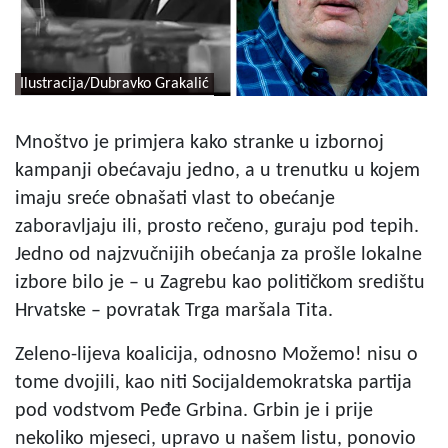
Ilustracija/Dubravko Grakalić
Mnoštvo je primjera kako stranke u izbornoj
kampanji obećavaju jedno, a u trenutku u kojem
imaju sreće obnašati vlast to obećanje
zaboravljaju ili, prosto rečeno, guraju pod tepih.
Jedno od najzvučnijih obećanja za prošle lokalne
izbore bilo je – u Zagrebu kao političkom središtu
Hrvatske – povratak Trga maršala Tita.
Zeleno-lijeva koalicija, odnosno Možemo! nisu o
tome dvojili, kao niti Socijaldemokratska partija
pod vodstvom Peđe Grbina. Grbin je i prije
nekoliko mjeseci, upravo u našem listu, ponovio