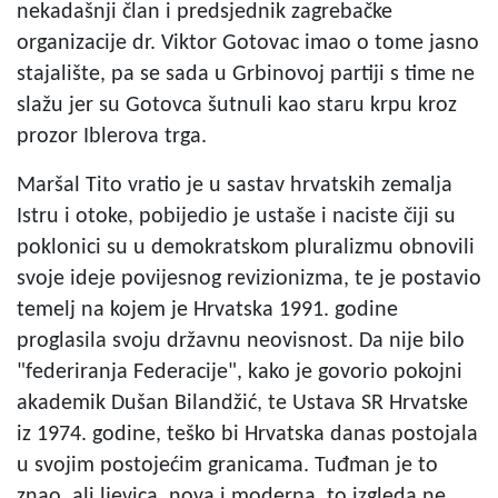
nekadašnji član i predsjednik zagrebačke
organizacije dr. Viktor Gotovac imao o tome jasno
stajalište, pa se sada u Grbinovoj partiji s time ne
slažu jer su Gotovca šutnuli kao staru krpu kroz
prozor Iblerova trga.
Maršal Tito vratio je u sastav hrvatskih zemalja
Istru i otoke, pobijedio je ustaše i naciste čiji su
poklonici su u demokratskom pluralizmu obnovili
svoje ideje povijesnog revizionizma, te je postavio
temelj na kojem je Hrvatska 1991. godine
proglasila svoju državnu neovisnost. Da nije bilo
"federiranja Federacije", kako je govorio pokojni
akademik Dušan Bilandžić, te Ustava SR Hrvatske
iz 1974. godine, teško bi Hrvatska danas postojala
u svojim postojećim granicama. Tuđman je to
znao, ali ljevica, nova i moderna, to izgleda ne