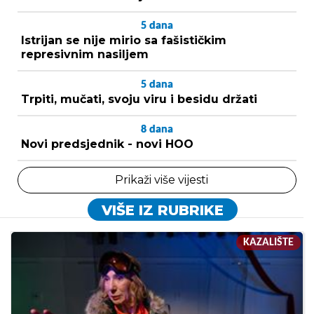
5
dana
Istrijan se nije mirio sa fašističkim
represivnim nasiljem
5
dana
Trpiti, mučati, svoju viru i besidu držati
8
dana
Novi predsjednik - novi HOO
Prikaži više vijesti
VIŠE IZ RUBRIKE
KAZALIŠTE