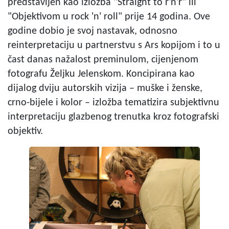
predstavljen kao izložba "Straight to r'n'r" ili
"Objektivom u rock 'n' roll" prije 14 godina. Ove
godine dobio je svoj nastavak, odnosno
reinterpretaciju u partnerstvu s Ars kopijom i to u
čast danas nažalost preminulom, cijenjenom
fotografu Željku Jelenskom. Koncipirana kao
dijalog dviju autorskih vizija – muške i ženske,
crno-bijele i kolor – izložba tematizira subjektivnu
interpretaciju glazbenog trenutka kroz fotografski
objektiv.