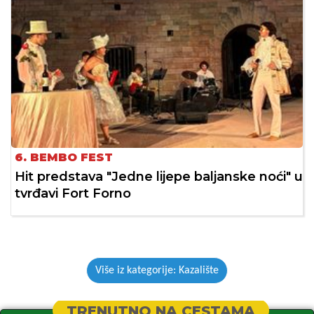
6. BEMBO FEST
Hit predstava "Jedne lijepe baljanske noći" u
tvrđavi Fort Forno
Više iz kategorije: Kazalište
TRENUTNO NA CESTAMA