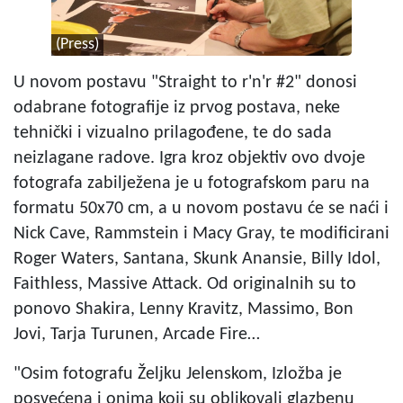
(Press)
U novom postavu "Straight to r'n'r #2" donosi
odabrane fotografije iz prvog postava, neke
tehnički i vizualno prilagođene, te do sada
neizlagane radove. Igra kroz objektiv ovo dvoje
fotografa zabilježena je u fotografskom paru na
formatu 50x70 cm, a u novom postavu će se naći i
Nick Cave, Rammstein i Macy Gray, te modificirani
Roger Waters, Santana, Skunk Anansie, Billy Idol,
Faithless, Massive Attack. Od originalnih su to
ponovo Shakira, Lenny Kravitz, Massimo, Bon
Jovi, Tarja Turunen, Arcade Fire…
"Osim fotografu Željku Jelenskom, Izložba je
posvećena i onima koji su oblikovali glazbenu