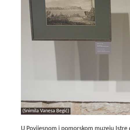
(Snimila Vanesa Begić)
U Povijesnom i pomorskom muzeju Istre o