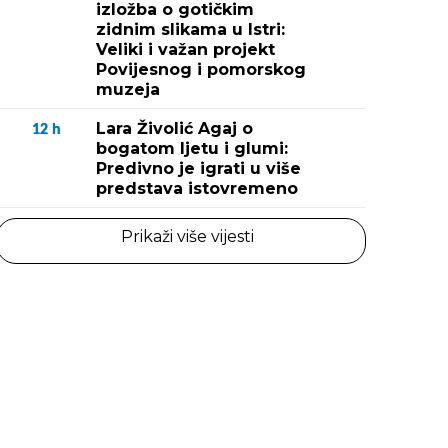
izložba o gotičkim
zidnim slikama u Istri:
Veliki i važan projekt
Povijesnog i pomorskog
muzeja
Lara Živolić Agaj o
12
h
bogatom ljetu i glumi:
Predivno je igrati u više
predstava istovremeno
Prikaži više vijesti