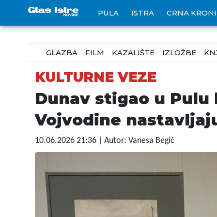
PULA
ISTRA
CRNA KRON
GLAZBA
FILM
KAZALIŠTE
IZLOŽBE
KN
KULTURNE VEZE
Dunav stigao u Pulu k
Vojvodine nastavljaj
10.06.2026 21:36
| Autor: Vanesa Begić