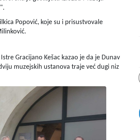
".
lkica Popović, koje su i prisustvovale
ilinković.
Istre Gracijano Kešac kazao je da je Dunav
dviju muzejskih ustanova traje već dugi niz