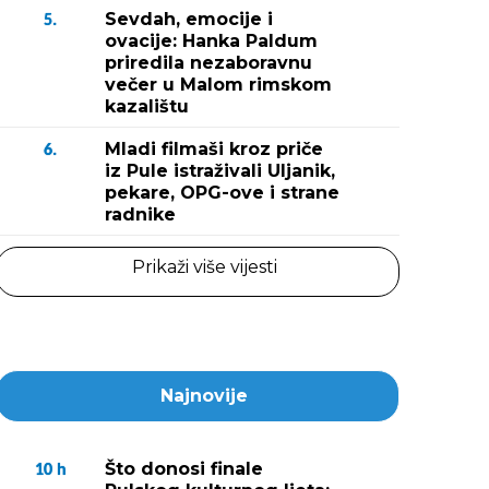
Sevdah, emocije i
5.
ovacije: Hanka Paldum
priredila nezaboravnu
večer u Malom rimskom
kazalištu
Mladi filmaši kroz priče
6.
iz Pule istraživali Uljanik,
pekare, OPG-ove i strane
radnike
Prikaži više vijesti
Najnovije
Što donosi finale
10
h