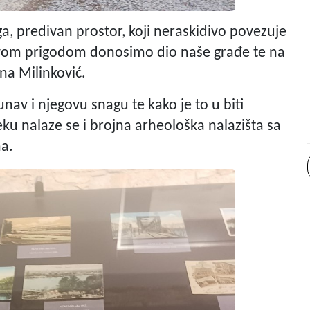
ga, predivan prostor, koji neraskidivo povezuje
o i ovom prigodom donosimo dio naše građe te na
rna Milinković.
nav i njegovu snagu te kako je to u biti
ku nalaze se i brojna arheološka nalazišta sa
ma.