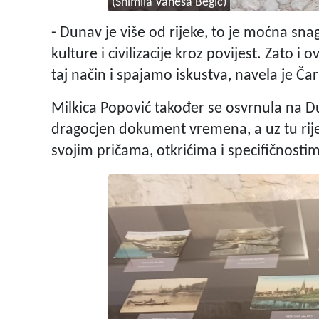
(Snimila Vanesa Begić)
- Dunav je više od rijeke, to je moćna sna
kulture i civilizacije kroz povijest. Zat
taj način i spajamo iskustva, navela je Ča
Milkica Popović također se osvrnula na Du
dragocjen dokument vremena, a uz tu rije
svojim pričama, otkrićima i specifičnosti