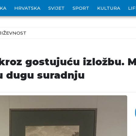
IKA
HRVATSKA
SVIJET
SPORT
KULTURA
LI
JIŽEVNOST
roz gostujuću izložbu. Mu
u dugu suradnju