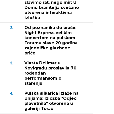
slavimo rat, nego mir: U
Domu branitelja svečano
otvorena interaktivna
izložba
Od poznanika do braće:
2.
Night Express velikim
koncertom na pulskom
Forumu slave 20 godina
zajedničke glazbene
priče
Vlasta Delimar u
3.
Novigradu proslavila 70.
rođendan
performansom o
starenju
Pulska slikarica izlaže na
4.
Unijama: Izložba "Odjeci
plavetnila" otvorena u
galeriji Torač