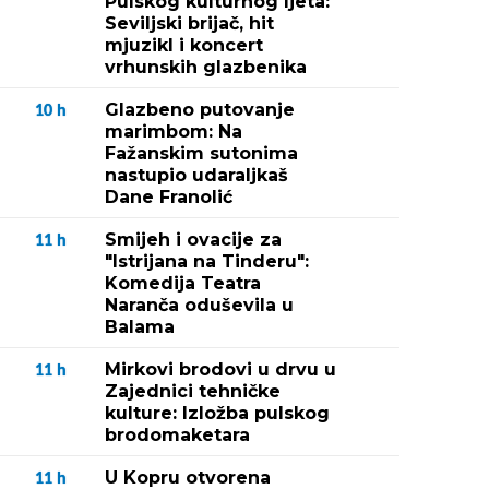
Pulskog kulturnog ljeta:
Seviljski brijač, hit
mjuzikl i koncert
vrhunskih glazbenika
Glazbeno putovanje
10
h
marimbom: Na
Fažanskim sutonima
nastupio udaraljkaš
Dane Franolić
Smijeh i ovacije za
11
h
"Istrijana na Tinderu":
Komedija Teatra
Naranča oduševila u
Balama
Mirkovi brodovi u drvu u
11
h
Zajednici tehničke
kulture: Izložba pulskog
brodomaketara
U Kopru otvorena
11
h