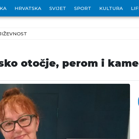
IKA
HRVATSKA
SVIJET
SPORT
KULTURA
LI
JIŽEVNOST
unsko otočje, perom i kam