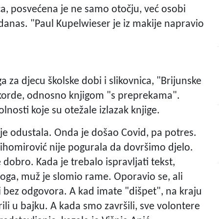
ica, posvećena je ne samo otočju, već osobi
 danas. "Paul Kupelwieser je iz makije napravio
ga za djecu školske dobi i slikovnica, "Brijunske
ekorde, odnosno knjigom "s preprekama".
kolnosti koje su otežale izlazak knjige.
a je odustala. Onda je došao Covid, pa potres.
 Tihomirović nije pogurala da dovršimo djelo.
dobro. Kada je trebalo ispravljati tekst,
oga, muž je slomio rame. Oporavio se, ali
li bez odgovora. A kad imate "dišpet", na kraju
li u bajku. A kada smo završili, sve volontere