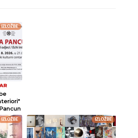
IZLOŽBE
TAR
žbe
teriori"
 Pancun
IZLOŽBE
IZLOŽBE