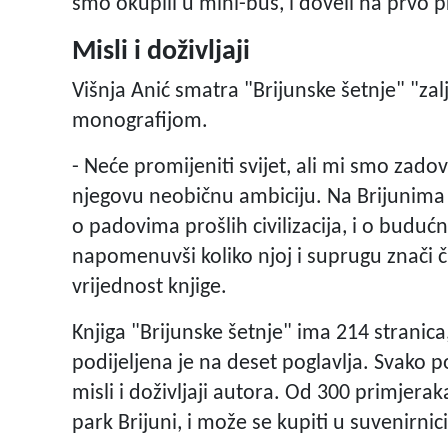
smo okupili u mini-bus, i doveli na prvo pr
Misli i doživljaji
Višnja Anić smatra "Brijunske šetnje" "za
monografijom.
- Neće promijeniti svijet, ali mi smo zad
njegovu neobičnu ambiciju. Na Brijunima 
o padovima prošlih civilizacija, i o budućnos
napomenuvši koliko njoj i suprugu znači 
vrijednost knjige.
Knjiga "Brijunske šetnje" ima 214 stranic
podijeljena je na deset poglavlja. Svako p
misli i doživljaji autora. Od 300 primjera
park Brijuni, i može se kupiti u suvenirni