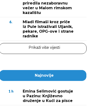
priredila nezaboravnu
večer u Malom rimskom
kazalištu
Mladi filmaši kroz priče
6.
iz Pule istraživali Uljanik,
pekare, OPG-ove i strane
radnike
Prikaži više vijesti
Najnovije
Emina Selimović gostuje
1
h
u Pazinu: Književno
druženje u Kući za pisce