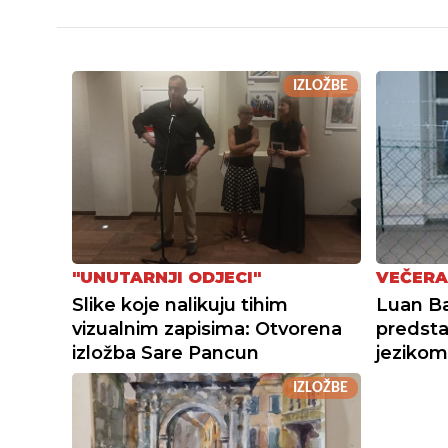
IZLOŽBE
"UNUTARNJI ODJECI"
VEČERA
Slike koje nalikuju tihim
Luan Baj
vizualnim zapisima: Otvorena
predsta
izložba Sare Pancun
jezikom
IZLOŽBE