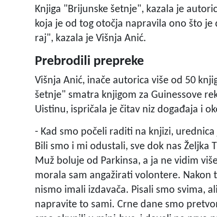
Knjiga "Brijunske šetnje", kazala je autor
koja je od tog otočja napravila ono što je
raj", kazala je Višnja Anić.
Prebrodili prepreke
Višnja Anić, inače autorica više od 50 knji
šetnje" smatra knjigom za Guinessove r
Uistinu, ispričala je čitav niz događaja i o
- Kad smo počeli raditi na knjizi, urednic
Bili smo i mi odustali, sve dok nas Željka
Muž boluje od Parkinsa, a ja ne vidim više 
morala sam angažirati volontere. Nakon t
nismo imali izdavača. Pisali smo svima, a
napravite to sami. Crne dane smo pretvori