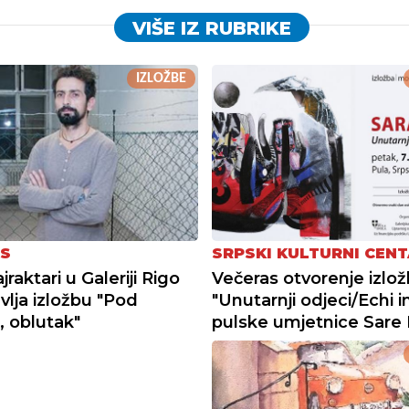
VIŠE IZ RUBRIKE
IZLOŽBE
S
SRPSKI KULTURNI CEN
raktari u Galeriji Rigo
Večeras otvorenje izlo
vlja izložbu "Pod
"Unutarnji odjeci/Echi in
, oblutak"
pulske umjetnice Sare