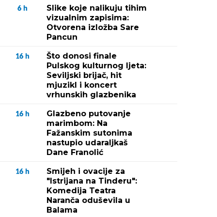
Slike koje nalikuju tihim
6
h
vizualnim zapisima:
Otvorena izložba Sare
Pancun
Što donosi finale
16
h
Pulskog kulturnog ljeta:
Seviljski brijač, hit
mjuzikl i koncert
vrhunskih glazbenika
Glazbeno putovanje
16
h
marimbom: Na
Fažanskim sutonima
nastupio udaraljkaš
Dane Franolić
Smijeh i ovacije za
16
h
"Istrijana na Tinderu":
Komedija Teatra
Naranča oduševila u
Balama