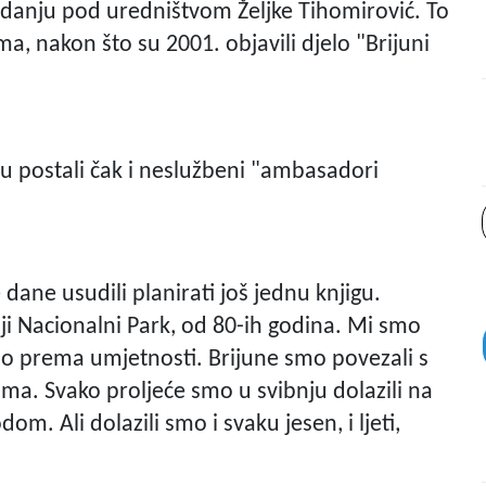
zdanju pod uredništvom Željke Tihomirović. To
a, nakon što su 2001. objavili djelo "Brijuni
u postali čak i neslužbeni "ambasadori
e dane usudili planirati još jednu knjigu.
ji Nacionalni Park, od 80-ih godina. Mi smo
mo prema umjetnosti. Brijune smo povezali s
ama. Svako proljeće smo u svibnju dolazili na
om. Ali dolazili smo i svaku jesen, i ljeti,