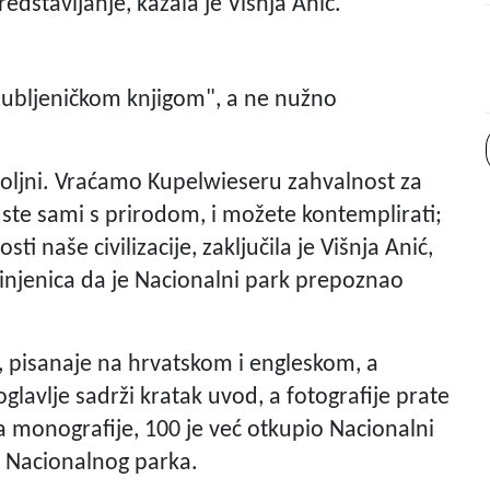
edstavljanje, kazala je Višnja Anić.
ljubljeničkom knjigom", a ne nužno
ovoljni. Vraćamo Kupelwieseru zahvalnost za
ste sami s prirodom, i možete kontemplirati;
ti naše civilizacije, zaključila je Višnja Anić,
činjenica da je Nacionalni park prepoznao
a, pisanaje na hrvatskom i engleskom, a
oglavlje sadrži kratak uvod, a fotografije prate
ka monografije, 100 je već otkupio Nacionalni
ci Nacionalnog parka.