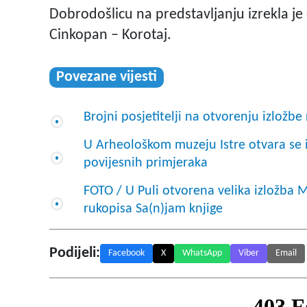
Dobrodošlicu na predstavljanju izrekla je 
Cinkopan – Korotaj.
Povezane vijesti
Brojni posjetitelji na otvorenju izložbe
U Arheološkom muzeju Istre otvara se iz
povijesnih primjeraka
FOTO / U Puli otvorena velika izložba M
rukopisa Sa(n)jam knjige
Podijeli:
Facebook
X
WhatsApp
Viber
Email