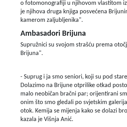
o fotomonografiji u njihovom vlastitom i
je njihova druga knjiga posvećena Brijunim
kamerom zaljubljenika".
Ambasadori Brijuna
Supružnici su svojom strašću prema otočj
Brijuna".
- Suprug i ja smo seniori, koji su pod star
Dolazimo na Brijune otprilike otkad posto
malo neobičan bračni par; orijentirani s
onim što smo gledali po svjetskim galerij
otok. Kemija se mijenja kako se dolazi brod
kazala je Višnja Anić.