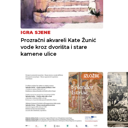
IGRA SJENE
Prozračni akvareli Kate Žunić
vode kroz dvorišta i stare
kamene ulice
IZLOŽBE