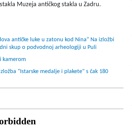
takla Muzeja antičkog stakla u Zadru.
va antičke luke u zatonu kod Nina" Na izložbi
dni skup o podvodnoj arheologiji u Puli
m i kamerom
ložba "Istarske medalje i plakete" s čak 180