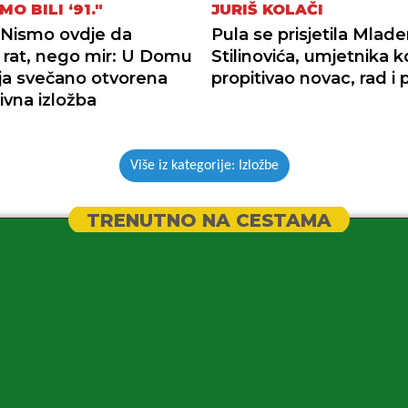
MO BILI ‘91."
JURIŠ KOLAČI
 Nismo ovdje da
Pula se prisjetila Mlad
 rat, nego mir: U Domu
Stilinovića, umjetnika ko
lja svečano otvorena
propitivao novac, rad i p
ivna izložba
Više iz kategorije: Izložbe
TRENUTNO NA CESTAMA