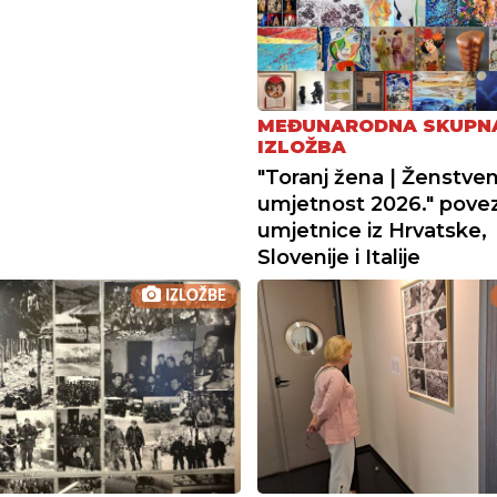
MEĐUNARODNA SKUPN
IZLOŽBA
"Toranj žena | Ženstve
umjetnost 2026." pove
umjetnice iz Hrvatske,
Slovenije i Italije
IZLOŽBE