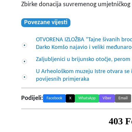
Zbirke donacija suvremenog umjetničkog s
Povezane vijesti
OTVORENA IZLOŽBA "Tajne šivanih brodo
Darko Komšo najavio i veliki međunaro
Zaljubljenici u brijunsko otočje, pero
U Arheološkom muzeju Istre otvara se iz
povijesnih primjeraka
Podijeli:
Facebook
X
WhatsApp
Viber
Email