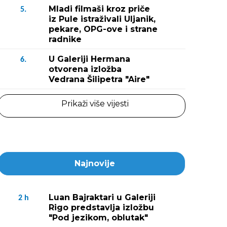
Mladi filmaši kroz priče
5.
iz Pule istraživali Uljanik,
pekare, OPG-ove i strane
radnike
U Galeriji Hermana
6.
otvorena izložba
Vedrana Šilipetra "Aire"
Prikaži više vijesti
Najnovije
Luan Bajraktari u Galeriji
2
h
Rigo predstavlja izložbu
"Pod jezikom, oblutak"