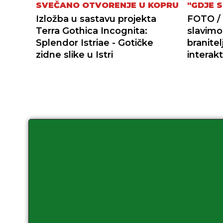
SVEČANO OTVORENJE U KOPRU
"GDJE S
Izložba u sastavu projekta
FOTO /
Terra Gothica Incognita:
slavimo
Splendor Istriae - Gotičke
branite
zidne slike u Istri
interakt