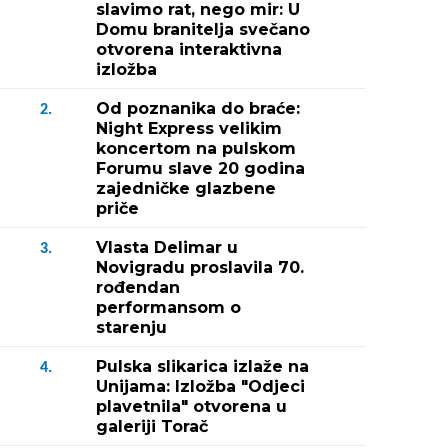
slavimo rat, nego mir: U
Domu branitelja svečano
otvorena interaktivna
izložba
Od poznanika do braće:
2.
Night Express velikim
koncertom na pulskom
Forumu slave 20 godina
zajedničke glazbene
priče
Vlasta Delimar u
3.
Novigradu proslavila 70.
rođendan
performansom o
starenju
Pulska slikarica izlaže na
4.
Unijama: Izložba "Odjeci
plavetnila" otvorena u
galeriji Torač