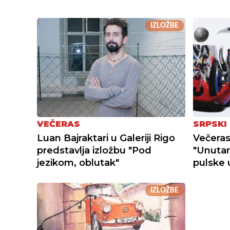
IZLOŽBE
VEČERAS
SRPSKI
Luan Bajraktari u Galeriji Rigo
Večeras
predstavlja izložbu "Pod
"Unutarn
jezikom, oblutak"
pulske 
IZLOŽBE