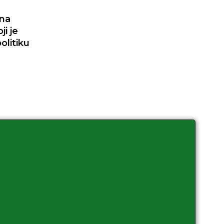
ena
ji je
olitiku