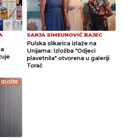
A
SANJA SIMEUNOVIĆ BAJEC
Pulska slikarica izlaže na
na
Unijama: Izložba "Odjeci
zuje
plavetnila" otvorena u galeriji
Torač
IZLOŽBE