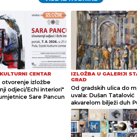
IZLOŽBE
 KULTURNI CENTAR
IZLOŽBA U GALERIJI ST
GRAD
 otvorenje izložbe
Od gradskih ulica do m
ji odjeci/Echi interiori"
uvala: Dušan Tatalović
umjetnice Sare Pancun
akvarelom bilježi duh P