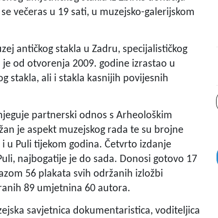
 se večeras u 19 sati, u muzejsko-galerijskom
ej antičkog stakla u Zadru, specijalističkog
i je od otvorenja 2009. godine izrastao u
stakla, ali i stakla kasnijih povijesnih
njeguje partnerski odnos s Arheološkim
ažan je aspekt muzejskog rada te su brojne
i u Puli tijekom godina. Četvrto izdanje
 Puli, najbogatije je do sada. Donosi gotovo 17
azom 56 plakata svih održanih izložbi
ranih 89 umjetnina 60 autora.
ejska savjetnica dokumentaristica, voditeljica