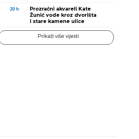
Prozračni akvareli Kate
20
h
Žunić vode kroz dvorišta
i stare kamene ulice
Prikaži više vijesti