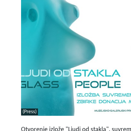
(Press)
Otvorenje izlože "Ljudi od stakla", suvre