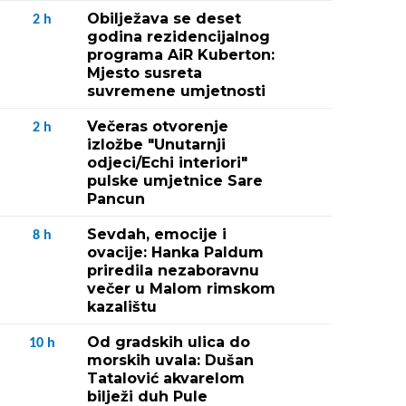
Obilježava se deset
2
h
godina rezidencijalnog
programa AiR Kuberton:
Mjesto susreta
suvremene umjetnosti
Večeras otvorenje
2
h
izložbe "Unutarnji
odjeci/Echi interiori"
pulske umjetnice Sare
Pancun
Sevdah, emocije i
8
h
ovacije: Hanka Paldum
priredila nezaboravnu
večer u Malom rimskom
kazalištu
Od gradskih ulica do
10
h
morskih uvala: Dušan
Tatalović akvarelom
bilježi duh Pule