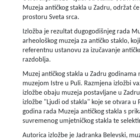
Muzeja antičkog stakla u Zadru, održat će
prostoru Sveta srca.
Izložba je rezultat dugogodišnjeg rada Muz
arheološkog muzeja za antičko staklo, koj
referentnu ustanovu za izučavanje antičkog 
razdoblja.
Muzej antičkog stakla u Zadru godinama 
muzejom Istre u Puli. Razmjena izložbi v
izložbe obaju muzeja postavljane u Zadru 
izložbe "Ljudi od stakla" koje se otvara u
godina rada Muzeja antičkog stakla s prik
suvremenog umjetničkog stakla te selekti
Autorica izložbe je Jadranka Belevski, muz