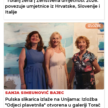
"Toranj žena | Ženstvena umjetnost 2026."
povezuje umjetnice iz Hrvatske, Slovenije i
Italije
IZLOŽBE
SANJA SIMEUNOVIĆ BAJEC
Pulska slikarica izlaže na Unijama: Izložba
"Odjeci plavetnila" otvorena u galeriji Torač