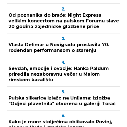
2.
Od poznanika do braće: Night Express
velikim koncertom na pulskom Forumu slave
20 godina zajedničke glazbene priče
3.
Vlasta Delimar u Novigradu proslavila 70.
rođendan performansom o starenju
4.
Sevdah, emocije i ovacije: Hanka Paldum
priredila nezaboravnu večer u Malom
rimskom kazalištu
5.
Pulska slikarica izlaže na Unijama: Izložba
"Odjeci plavetnila" otvorena u galeriji Torač
6.
Kako je more stoljećima oblikovalo Rovinj,