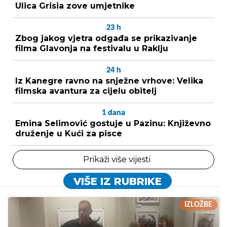
Ulica Grisia zove umjetnike
23
h
Zbog jakog vjetra odgađa se prikazivanje
filma Glavonja na festivalu u Raklju
24
h
Iz Kanegre ravno na snježne vrhove: Velika
filmska avantura za cijelu obitelj
1
dana
Emina Selimović gostuje u Pazinu: Književno
druženje u Kući za pisce
Prikaži više vijesti
VIŠE IZ RUBRIKE
IZLOŽBE