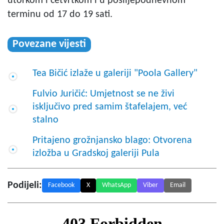
utorkom i četvrtkom i u poslijepodnevnom
terminu od 17 do 19 sati.
Povezane vijesti
Tea Bičić izlaže u galeriji "Poola Gallery"
Fulvio Juričić: Umjetnost se ne živi
isključivo pred samim štafelajem, već
stalno
Pritajeno grožnjansko blago: Otvorena
izložba u Gradskoj galeriji Pula
Podijeli:
Facebook
X
WhatsApp
Viber
Email