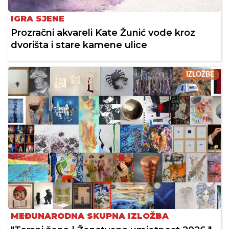
IGRA SJENE
Prozračni akvareli Kate Žunić vode kroz
dvorišta i stare kamene ulice
IZLOŽBE
MEĐUNARODNA SKUPNA IZLOŽBA