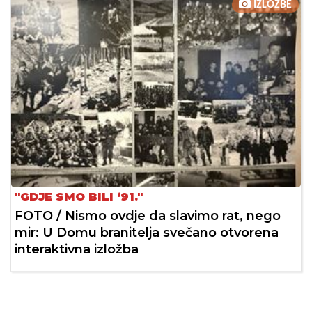
IZLOŽBE
"GDJE SMO BILI ‘91."
FOTO / Nismo ovdje da slavimo rat, nego
mir: U Domu branitelja svečano otvorena
interaktivna izložba