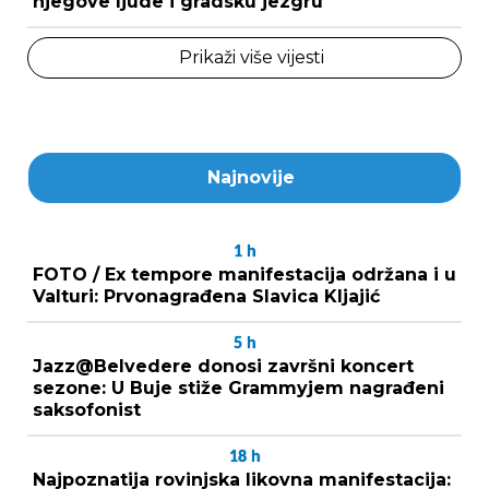
njegove ljude i gradsku jezgru
Prikaži više vijesti
Najnovije
1
h
FOTO / Ex tempore manifestacija održana i u
Valturi: Prvonagrađena Slavica Kljajić
5
h
Jazz@Belvedere donosi završni koncert
sezone: U Buje stiže Grammyjem nagrađeni
saksofonist
18
h
Najpoznatija rovinjska likovna manifestacija: