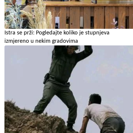
Istra se prži: Pogledajte koliko je stupnjeva
izmjereno u nekim gradovima