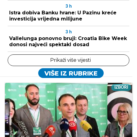
3
h
Istra dobiva Banku hrane: U Pazinu kreće
investicija vrijedna milijune
3
h
Vallelunga ponovno bruji: Croatia Bike Week
donosi najveći spektakl dosad
Prikaži više vijesti
VIŠE IZ RUBRIKE
IZBORI