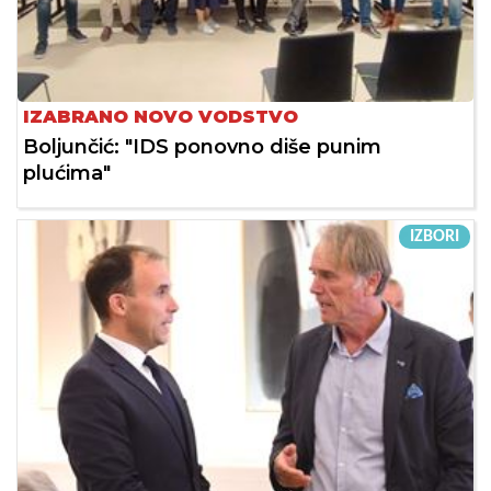
IZABRANO NOVO VODSTVO
Boljunčić: "IDS ponovno diše punim
plućima"
IZBORI