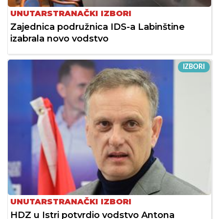
UNUTARSTRANAČKI IZBORI
Zajednica podružnica IDS-a Labinštine
izabrala novo vodstvo
IZBORI
UNUTARSTRANAČKI IZBORI
HDZ u Istri potvrdio vodstvo Antona