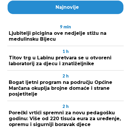
Najnovije
9
min
Ljubitelji picigina ove nedjelje stižu na
medulinsku Bijecu
1
h
Titov trg u Labinu pretvara se u otvoreni
laboratorij za djecu i znatiželjnike
2
h
Bogat ljetni program na području Općine
Marčana okuplja brojne domaće i strane
posjetitelje
2
h
Porečki vrtići spremni za novu pedagošku
godinu: Više od 220 tisuća eura za uređenje,
opremu i sigurniji boravak djece