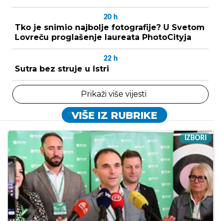
20
h
Tko je snimio najbolje fotografije? U Svetom
Lovreču proglašenje laureata PhotoCityja
22
h
Sutra bez struje u Istri
Prikaži više vijesti
VIŠE IZ RUBRIKE
IZBORI