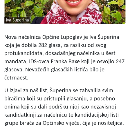
Iva Šuperina
Nova načelnica Općine Lupoglav je Iva Šuperina
koja je dobila 282 glasa, za razliku od svog
protukandidata, dosadašnjeg načelnika u šest
mandata, IDS-ovca Franka Baxe koji je osvojio 247
glasova. Nevažećih glasačkih listića bilo je
četrnaest.
U izjavi za naš list, Šuperina se zahvalila svim
biračima koji su pristupili glasanju, a posebno
onima koji su dali podršku njoj kao nezavisnoj
kandidatkinji za načelnicu te kandidacijskoj listi
grupe birača za Općinsko vijeće, čija je nositeljica.