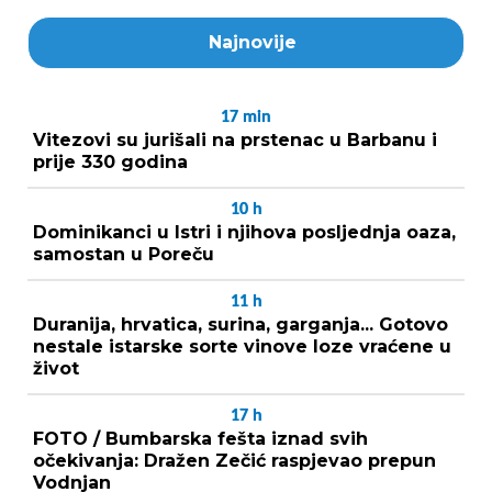
Najnovije
17
min
Vitezovi su jurišali na prstenac u Barbanu i
prije 330 godina
10
h
Dominikanci u Istri i njihova posljednja oaza,
samostan u Poreču
11
h
Duranija, hrvatica, surina, garganja... Gotovo
nestale istarske sorte vinove loze vraćene u
život
17
h
FOTO / Bumbarska fešta iznad svih
očekivanja: Dražen Zečić raspjevao prepun
Vodnjan