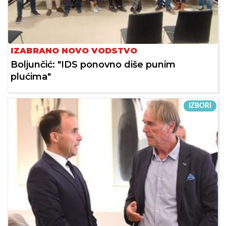
IZABRANO NOVO VODSTVO
Boljunčić: "IDS ponovno diše punim
plućima"
IZBORI