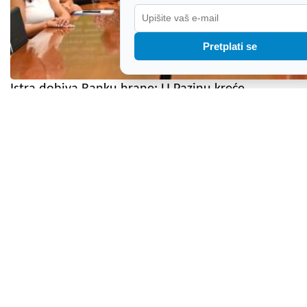
Pretplati se
Istra dobiva Banku hrane: U Pazinu kreće
investicija vrijedna milijune