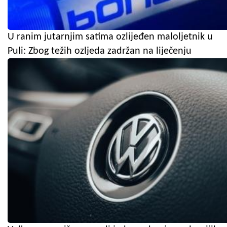
U ranim jutarnjim satima ozlijeđen maloljetnik u
Puli: Zbog težih ozljeda zadržan na liječenju