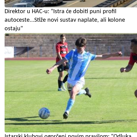
Direktor u HAC-u: "Istra će dobiti puni profil
autoceste...Stiže novi sustav naplate, ali kolone
ostaju"
Istarski klubovi ogorčeni novim pravilom: "Odluka