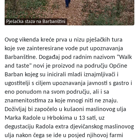
Pješačka staza na Barbanštini
Ovog vikenda kreće prva u nizu pješačkih tura
koje sve zainteresirane vode put upoznavanja
Barbanštine. Događaj pod radnim nazivom "Walk
and taste" novi je proizvod na području Općine
Barban kojeg su inicirali mladi iznajmljivači i
ugostitelji s ciljem upoznavanja javnosti s gastro i
eno ponudom na svom području, ali i sa
znamenitostima za koje mnogi niti ne znaju.
Doživljaj bi započelo u kušaoni maslinovog ulja
Marka Radole u Hrbokima u 13 sati, uz
degustaciju Radola extra djevičanskog maslinovog
ulja nakon čega se ide u posjed njihovoj farmi