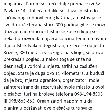
magaraca. Potom se kreće dalje prema crkvi Sv.
Pavla iz 14. stoljeća odakle se staza spušta do
sačuvanog i obnovljenog kažuna, a nastavlja se
sve do kuće terana stare 300 godina gdje se može
doživjeti autentičnost istarske kuće u kojoj se
nekad proizvodila najveća količina terana u ovom
dijelu Istre. Nakon degustiranja kreće se dalje do
Križice, 330 metara visokog vrha s kojeg se pruža
prekrasan pogled, a nakon toga se stiže na
destinaciju Vorichi u mjestu Orihi na zasluženi
objed. Staza je duga oko 11 kilometara, a budući
da je broj mjesta ograničen, organizatori mole
zainteresirane da rezerviraju svoje mjesto u ovoj
pješačkoj turi na brojeve telefona 098/194-8503
ili 098/665-663. Organizatori napominju da
planiraju održavati ove pješačke ture svake