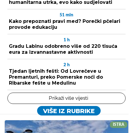
humanitarna utrka, evo kako sudjelovati
51
min
Kako prepoznati pravi med? Porečki pčelari
provode edukaciju
1
h
Gradu Labinu odobreno više od 220 tisuća
eura za izvannastavne aktivnosti
2
h
Tjedan ljetnih fešti: Od Lovrečeve u
Premanturi, preko Pomerske noći do
Ribarske fešte u Medulinu
Prikaži više vijesti
VIŠE IZ RUBRIKE
ISTRA