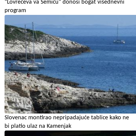
"Lovrečeva va Semiću" donosi bogat višednevni
program
Slovenac montirao nepripadajuće tablice kako ne
bi platio ulaz na Kamenjak