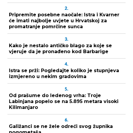
2.
Pripremite posebne naočale: Istra i Kvarner
će imati najbolje uvjete u Hrvatskoj za
promatranje pomrčine sunca
3.
Kako je nestalo antičko blago za koje se
vjeruje da je pronađeno kod Barbarige
4.
Istra se prži: Pogledajte koliko je stupnjeva
izmjereno u nekim gradovima
5.
Od prašume do ledenog vrha: Troje
Labinjana popelo se na 5.895 metara visoki
Kilimanjaro
6.
Galižanci se ne žele odreći svog župnika
nogometaša