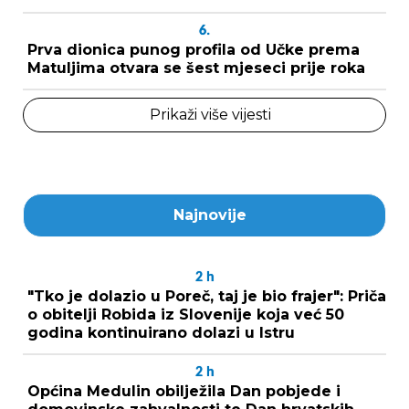
6.
Prva dionica punog profila od Učke prema
Matuljima otvara se šest mjeseci prije roka
Prikaži više vijesti
Najnovije
2
h
"Tko je dolazio u Poreč, taj je bio frajer": Priča
o obitelji Robida iz Slovenije koja već 50
godina kontinuirano dolazi u Istru
2
h
Općina Medulin obilježila Dan pobjede i