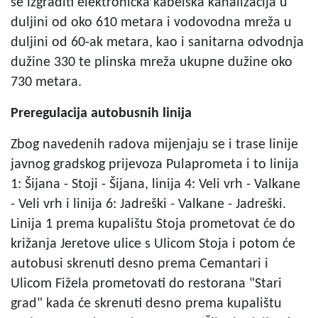
se izgraditi elektronička kabelska kanalizacija u
duljini od oko 610 metara i vodovodna mreža u
duljini od 60-ak metara, kao i sanitarna odvodnja
dužine 330 te plinska mreža ukupne dužine oko
730 metara.
Preregulacija autobusnih linija
Zbog navedenih radova mijenjaju se i trase linije
javnog gradskog prijevoza Pulaprometa i to linija
1: Šijana - Stoji - Šijana, linija 4: Veli vrh - Valkane
- Veli vrh i linija 6: Jadreški - Valkane - Jadreški.
Linija 1 prema kupalištu Stoja prometovat će do
križanja Jeretove ulice s Ulicom Stoja i potom će
autobusi skrenuti desno prema Cemantari i
Ulicom Fižela prometovati do restorana "Stari
grad" kada će skrenuti desno prema kupalištu