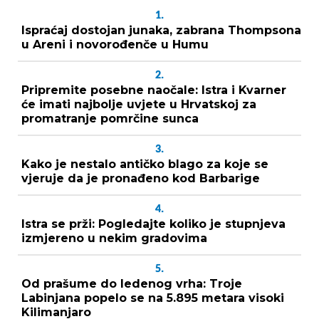
1.
Ispraćaj dostojan junaka, zabrana Thompsona
u Areni i novorođenče u Humu
2.
Pripremite posebne naočale: Istra i Kvarner
će imati najbolje uvjete u Hrvatskoj za
promatranje pomrčine sunca
3.
Kako je nestalo antičko blago za koje se
vjeruje da je pronađeno kod Barbarige
4.
Istra se prži: Pogledajte koliko je stupnjeva
izmjereno u nekim gradovima
5.
Od prašume do ledenog vrha: Troje
Labinjana popelo se na 5.895 metara visoki
Kilimanjaro