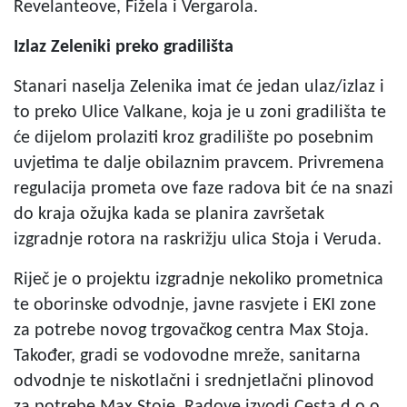
Revelanteove, Fižela i Vergarola.
Izlaz Zeleniki preko gradilišta
Stanari naselja Zelenika imat će jedan ulaz/izlaz i
to preko Ulice Valkane, koja je u zoni gradilišta te
će dijelom prolaziti kroz gradilište po posebnim
uvjetima te dalje obilaznim pravcem. Privremena
regulacija prometa ove faze radova bit će na snazi
do kraja ožujka kada se planira završetak
izgradnje rotora na raskrižju ulica Stoja i Veruda.
Riječ je o projektu izgradnje nekoliko prometnica
te oborinske odvodnje, javne rasvjete i EKI zone
za potrebe novog trgovačkog centra Max Stoja.
Također, gradi se vodovodne mreže, sanitarna
odvodnje te niskotlačni i srednjetlačni plinovod
za potrebe Max Stoje. Radove izvodi Cesta d.o.o.