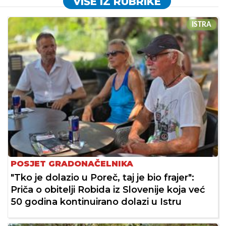
VIŠE IZ RUBRIKE
ISTRA
POSJET GRADONAČELNIKA
"Tko je dolazio u Poreč, taj je bio frajer":
Priča o obitelji Robida iz Slovenije koja već
50 godina kontinuirano dolazi u Istru