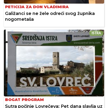
PETICIJA ZA DON VLADIMIRA
Galižanci se ne žele odreći svog župnika
nogometaša
ISTRA
BOGAT PROGRAM
Sutra počinje Lovrečeva: Pet dana slavlja uz