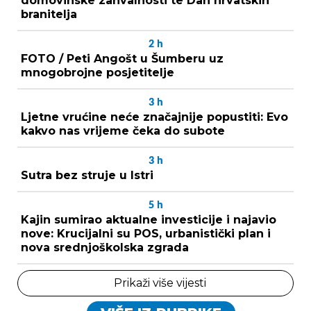
domovinske zahvalnosti te Dan hrvatskih
branitelja
2
h
FOTO / Peti Angošt u Šumberu uz
mnogobrojne posjetitelje
3
h
Ljetne vrućine neće značajnije popustiti: Evo
kakvo nas vrijeme čeka do subote
3
h
Sutra bez struje u Istri
5
h
Kajin sumirao aktualne investicije i najavio
nove: Krucijalni su POS, urbanistički plan i
nova srednjoškolska zgrada
Prikaži više vijesti