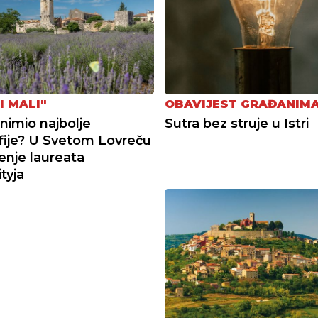
 I MALI"
OBAVIJEST GRAĐANIM
snimio najbolje
Sutra bez struje u Istri
fije? U Svetom Lovreču
enje laureata
tyja