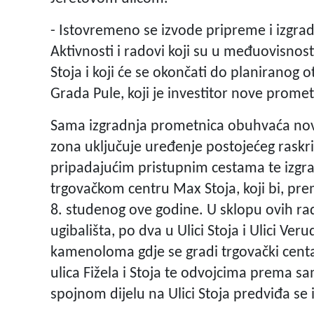
- Istovremeno se izvode pripreme i izg
Aktivnosti i radovi koji su u međuovisnos
Stoja i koji će se okončati do planiranog o
Grada Pule, koji je investitor nove promet
Sama izgradnja prometnica obuhvaća nove 
zona uključuje uređenje postojećeg raskriž
pripadajućim pristupnim cestama te izg
trgovačkom centru Max Stoja, koji bi, pre
8. studenog ove godine. U sklopu ovih ra
ugibališta, po dva u Ulici Stoja i Ulici V
kamenoloma gdje se gradi trgovački centa
ulica Fižela i Stoja te odvojcima prema 
spojnom dijelu na Ulici Stoja predviđa s