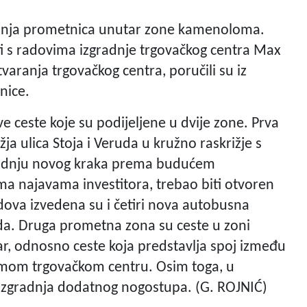
radnja prometnica unutar zone kamenoloma.
ti s radovima izgradnje trgovačkog centra Max
tvaranja trgovačkog centra, poručili su iz
nice.
ceste koje su podijeljene u dvije zone. Prva
ja ulica Stoja i Veruda u kružno raskrižje s
radnju novog kraka prema budućem
ma najavama investitora, trebao biti otvoren
dova izvedena su i četiri nova autobusna
eruda. Druga prometna zona su ceste u zoni
r, odnosno ceste koja predstavlja spoj između
samom trgovačkom centru. Osim toga, u
e izgradnja dodatnog nogostupa. (G. ROJNIĆ)