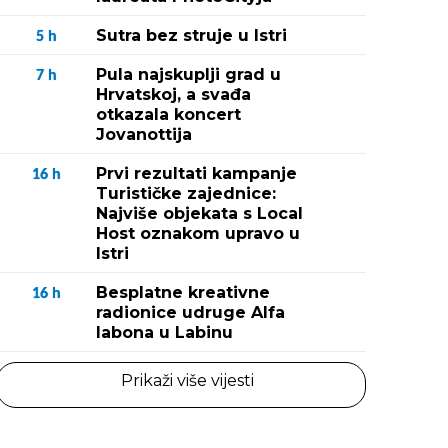
Sutra bez struje u Istri
5
h
Pula najskuplji grad u
7
h
Hrvatskoj, a svađa
otkazala koncert
Jovanottija
Prvi rezultati kampanje
16
h
Turističke zajednice:
Najviše objekata s Local
Host oznakom upravo u
Istri
Besplatne kreativne
16
h
radionice udruge Alfa
labona u Labinu
Prikaži više vijesti