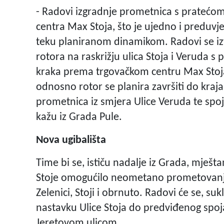
- Radovi izgradnje prometnica s pratećo
centra Max Stoja, što je ujedno i preduvje
teku planiranom dinamikom. Radovi se izv
rotora na raskrižju ulica Stoja i Veruda s
kraka prema trgovačkom centru Max Stoja.
odnosno rotor se planira završiti do kraja
prometnica iz smjera Ulice Veruda te spoj
kažu iz Grada Pule.
Nova ugibališta
Time bi se, ističu nadalje iz Grada, mješ
Stoje omogućilo neometano prometovanje
Zelenici, Stoji i obrnuto. Radovi će se, su
nastavku Ulice Stoja do predviđenog spoj
Jeretovom ulicom.