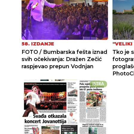
58. IZDANJE
"VELIKI
FOTO / Bumbarska fešta iznad
Tko je 
svih očekivanja: Dražen Zečić
fotogra
raspjevao prepun Vodnjan
proglaš
PhotoCi
ISTRA