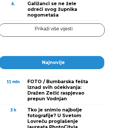
Galižanci se ne žele
6.
odreći svog župnika
nogometaša
Prikaži više vijesti
Najnovije
FOTO / Bumbarska fešta
11
min
iznad svih očekivanja:
Dražen Zečić raspjevao
prepun Vodnjan
Tko je snimio najbolje
3
h
fotografije? U Svetom
Lovreču proglašenje
laureata PhotoCityja