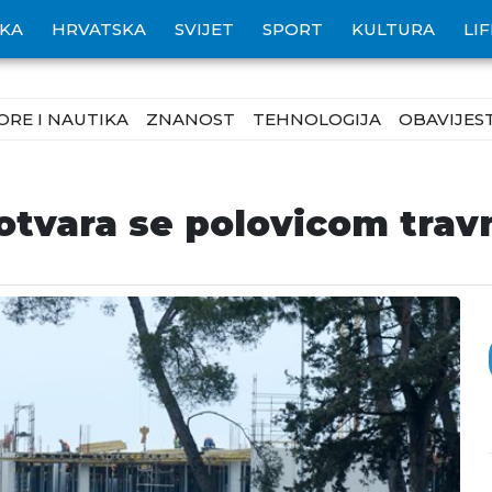
IKA
HRVATSKA
SVIJET
SPORT
KULTURA
LI
ORE I NAUTIKA
ZNANOST
TEHNOLOGIJA
OBAVIJEST
otvara se polovicom trav