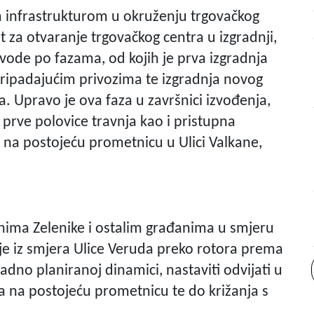
m infrastrukturom u okruženju trgovačkog
t za otvaranje trgovačkog centra u izgradnji,
ode po fazama, od kojih je prva izgradnja
 pripadajućim privozima te izgradnja novog
 Upravo je ova faza u završnici izvođenja,
 prve polovice travnja kao i pristupna
 na postojeću prometnicu u Ulici Valkane,
tanima Zelenike i ostalim građanima u smjeru
 iz smjera Ulice Veruda preko rotora prema
kladno planiranoj dinamici, nastaviti odvijati u
a na postojeću prometnicu te do križanja s