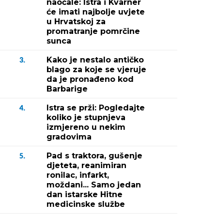
naočale: Istra i Kvarner
će imati najbolje uvjete
u Hrvatskoj za
promatranje pomrčine
sunca
Kako je nestalo antičko
3.
blago za koje se vjeruje
da je pronađeno kod
Barbarige
Istra se prži: Pogledajte
4.
koliko je stupnjeva
izmjereno u nekim
gradovima
Pad s traktora, gušenje
5.
djeteta, reanimiran
ronilac, infarkt,
moždani... Samo jedan
dan istarske Hitne
medicinske službe