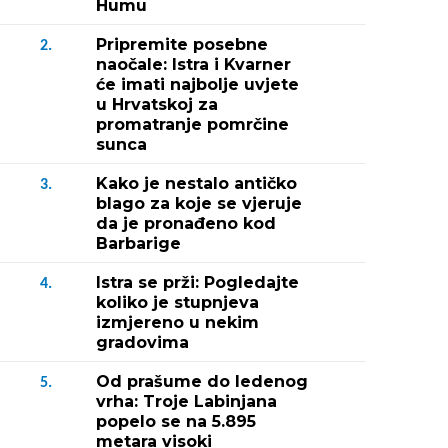
Humu
Pripremite posebne
2.
naočale: Istra i Kvarner
će imati najbolje uvjete
u Hrvatskoj za
promatranje pomrčine
sunca
Kako je nestalo antičko
3.
blago za koje se vjeruje
da je pronađeno kod
Barbarige
Istra se prži: Pogledajte
4.
koliko je stupnjeva
izmjereno u nekim
gradovima
Od prašume do ledenog
5.
vrha: Troje Labinjana
popelo se na 5.895
metara visoki