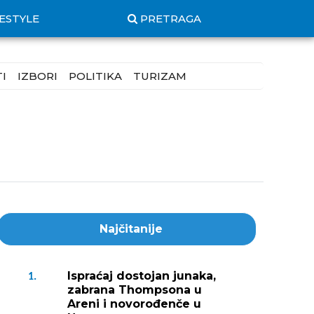
FESTYLE
PRETRAGA
I
IZBORI
POLITIKA
TURIZAM
Najčitanije
Ispraćaj dostojan junaka,
1.
zabrana Thompsona u
Areni i novorođenče u