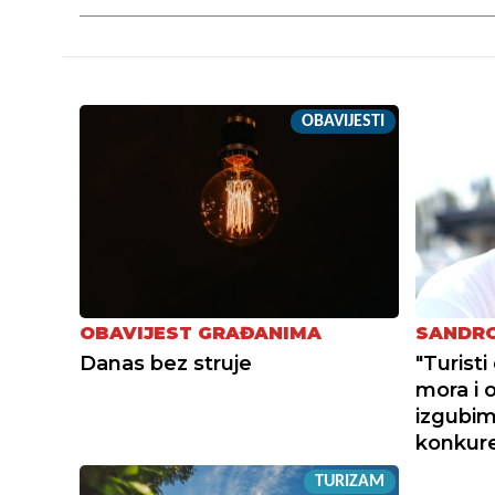
OBAVIJESTI
OBAVIJEST GRAĐANIMA
SANDRO
Danas bez struje
"Turist
mora i 
izgubimo
konkur
TURIZAM