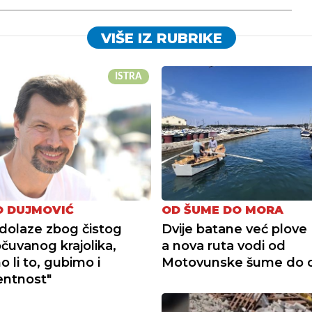
VIŠE IZ RUBRIKE
ISTRA
 DUJMOVIĆ
OD ŠUME DO MORA
i dolaze zbog čistog
Dvije batane već plove 
očuvanog krajolika,
a nova ruta vodi od
 li to, gubimo i
Motovunske šume do 
entnost"