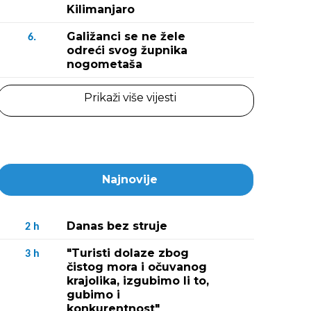
Kilimanjaro
Galižanci se ne žele
6.
odreći svog župnika
nogometaša
Prikaži više vijesti
Najnovije
Danas bez struje
2
h
"Turisti dolaze zbog
3
h
čistog mora i očuvanog
krajolika, izgubimo li to,
gubimo i
konkurentnost"