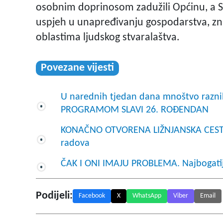
osobnim doprinosom zadužili Općinu, a Sv
uspjeh u unapređivanju gospodarstva, znano
oblastima ljudskog stvaralaštva.
Povezane vijesti
U narednih tjedan dana mnoštvo raz
PROGRAMOM SLAVI 26. ROĐENDAN
KONAČNO OTVORENA LIŽNJANSKA CESTA:
radova
ČAK I ONI IMAJU PROBLEMA. Najbogatija
Podijeli:
Facebook
X
WhatsApp
Viber
Email