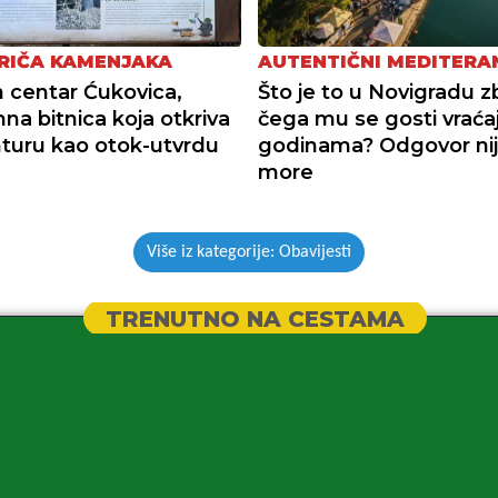
RIČA KAMENJAKA
AUTENTIČNI MEDITERA
 centar Ćukovica,
Što je to u Novigradu 
a bitnica koja otkriva
čega mu se gosti vraća
turu kao otok-utvrdu
godinama? Odgovor ni
more
Više iz kategorije: Obavijesti
TRENUTNO NA CESTAMA