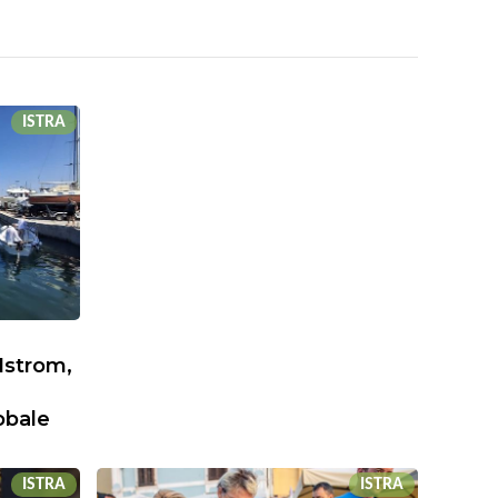
ISTRA
Istrom,
obale
ISTRA
ISTRA