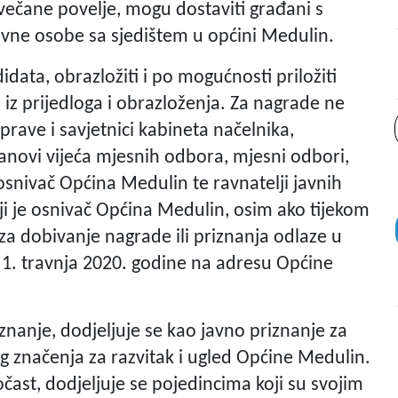
Svečane povelje, mogu dostaviti građani s
vne osobe sa sjedištem u općini Medulin.
idata, obrazložiti i po mogućnosti priložiti
z prijedloga i obrazloženja. Za nagrade ne
prave i savjetnici kabineta načelnika,
lanovi vijeća mjesnih odbora, mjesni odbori,
 osnivač Općina Medulin te ravnatelji javnih
iji je osnivač Općina Medulin, osim ako tijekom
za dobivanje nagrade ili priznanja odlaze u
 1. travnja 2020. godine na adresu Općine
nanje, dodjeljuje se kao javno priznanje za
g značenja za razvitak i ugled Općine Medulin.
ast, dodjeljuje se pojedincima koji su svojim