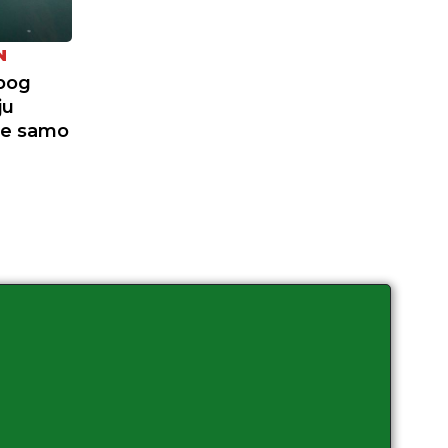
N
zbog
ju
je samo