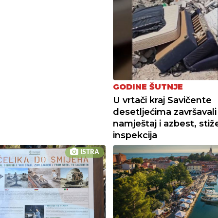
GODINE ŠUTNJE
U vrtači kraj Savičente
desetljećima završavali
namještaj i azbest, stiž
inspekcija
ISTRA