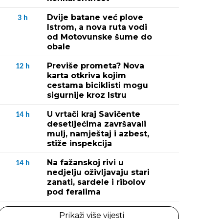
Dvije batane već plove
3
h
Istrom, a nova ruta vodi
od Motovunske šume do
obale
Previše prometa? Nova
12
h
karta otkriva kojim
cestama biciklisti mogu
sigurnije kroz Istru
U vrtači kraj Savičente
14
h
desetljećima završavali
mulj, namještaj i azbest,
stiže inspekcija
Na fažanskoj rivi u
14
h
nedjelju oživljavaju stari
zanati, sardele i ribolov
pod feralima
Prikaži više vijesti