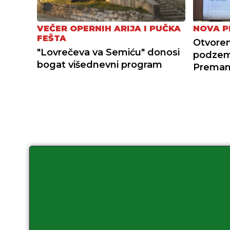
VEČER OPERNIH ARIJA I PUČKA
NOVA P
FEŠTA
Otvoren
"Lovrečeva va Semiću" donosi
podzemn
bogat višednevni program
Preman