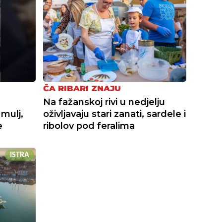
ČA RIBARI ZNAJU
Na fažanskoj rivi u nedjelju
 mulj,
oživljavaju stari zanati, sardele i
e
ribolov pod feralima
ISTRA