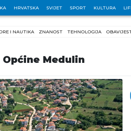
IKA
HRVATSKA
SVIJET
SPORT
KULTURA
LI
ORE I NAUTIKA
ZNANOST
TEHNOLOGIJA
OBAVIJEST
a Općine Medulin