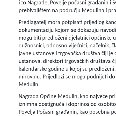
i to Nagrade, Povelje počasni građanin i 
prebivalištem na području Medulina i pra
Predlagatelj mora potpisati prijedlog kand
dokumentaciju kojom se dokazuju navodi i
mogu biti predloženi djelatnici općinske u
dužnosnici, odnosno vijećnici, načelnik, č
javne ustanove i trgovačka društva čiji je
ustanova, direktori trgovačkih društava č
kalendarske godine u kojoj su predloženi 
mirovinu. Prijedlozi se mogu podnijeti do
Medulin.
Nagrada Općine Medulin, kao najveće priz
iznimna dostignuća i doprinos od osobito
Povelja Počasni građanin, kao posebna poč