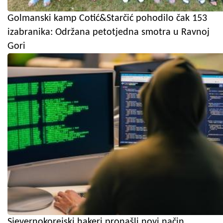
Golmanski kamp Cotić&Starčić pohodilo čak 153
izabranika: Održana petotjedna smotra u Ravnoj
Gori
Sjevernokorejski hakeri pronašli novi način