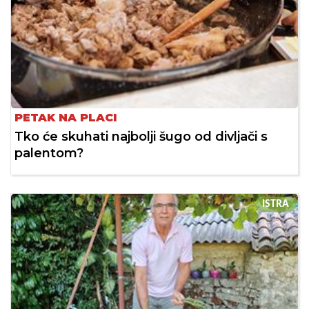
PETAK NA PLACI
Tko će skuhati najbolji šugo od divljači s
palentom?
ISTRA