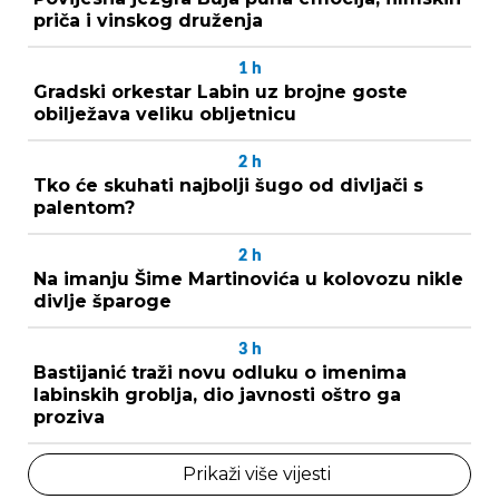
priča i vinskog druženja
1
h
Gradski orkestar Labin uz brojne goste
obilježava veliku obljetnicu
2
h
Tko će skuhati najbolji šugo od divljači s
palentom?
2
h
Na imanju Šime Martinovića u kolovozu nikle
divlje šparoge
3
h
Bastijanić traži novu odluku o imenima
labinskih groblja, dio javnosti oštro ga
proziva
Prikaži više vijesti