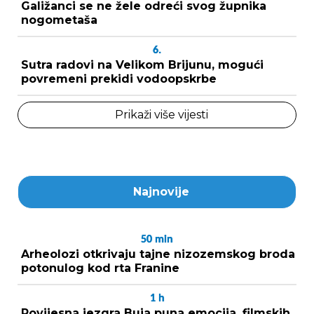
Galižanci se ne žele odreći svog župnika
nogometaša
6.
Sutra radovi na Velikom Brijunu, mogući
povremeni prekidi vodoopskrbe
Prikaži više vijesti
Najnovije
50
min
Arheolozi otkrivaju tajne nizozemskog broda
potonulog kod rta Franine
1
h
Povijesna jezgra Buja puna emocija, filmskih