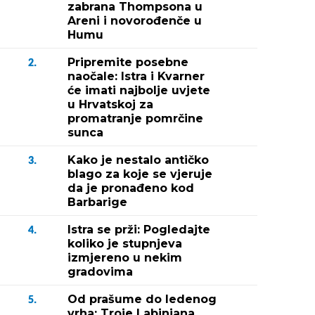
zabrana Thompsona u
Areni i novorođenče u
Humu
Pripremite posebne
2.
naočale: Istra i Kvarner
će imati najbolje uvjete
u Hrvatskoj za
promatranje pomrčine
sunca
Kako je nestalo antičko
3.
blago za koje se vjeruje
da je pronađeno kod
Barbarige
Istra se prži: Pogledajte
4.
koliko je stupnjeva
izmjereno u nekim
gradovima
Od prašume do ledenog
5.
vrha: Troje Labinjana