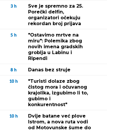
Sve je spremno za 25.
3
h
Porečki delfin,
organizatori očekuju
rekordan broj prijava
"Ostavimo mrtve na
5
h
miru": Polemika zbog
novih imena gradskih
groblja u Labinu i
Ripendi
Danas bez struje
8
h
"Turisti dolaze zbog
10
h
čistog mora i očuvanog
krajolika, izgubimo li to,
gubimo i
konkurentnost"
Dvije batane već plove
10
h
Istrom, a nova ruta vodi
od Motovunske šume do