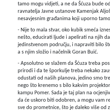
tamo mogu vidjeti, a ne da Šćuza bude od
ravnatelja Javne ustanove Kamenjak Aljoš
nesavjesnim građanima koji uporno tamo 
- Nije to mala stvar, oko kubik smeća i
nešto, educirati ljude i apelirati na njih 
jedinstvenom području, i napraviti bilo št
a s njim složio i načelnik Goran Buić.
- Apsolutno se slažem da Šćuza treba post
prirodi i da te šporkulje treba nekako za
odustati od naših planova, jedino smo tr
nego što krenemo s bilo kakvim projektom
kampu Pomer. Sada je taj plan na ocjenj
da će uskoro biti odobren, a mogu vam r
sve do prometnice, što je daleko više o