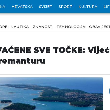
IKA
HRVATSKA
SVIJET
SPORT
KULTURA
LI
ORE I NAUTIKA
ZNANOST
TEHNOLOGIJA
OBAVIJEST
ĆENE SVE TOČKE: Vijećn
Premanturu