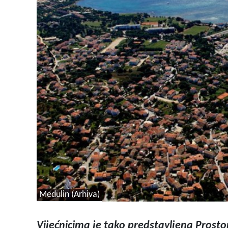
Medulin (Arhiva)
Vijećnicima je tako predstavljena Prost