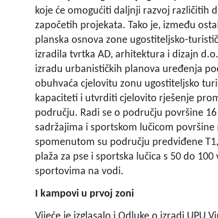
koje će omogućiti daljnji razvoj različitih 
započetih projekata. Tako je, između osta
planska osnova zone ugostiteljsko-turisti
izradila tvrtka AD, arhitektura i dizajn d.o
izradu urbanističkih planova uređenja podr
obuhvaća cjelovitu zonu ugostiteljsko turi
kapaciteti i utvrditi cjelovito rješenje p
području. Radi se o području površine 16 h
sadržajima i sportskom lučicom površine
spomenutom su području predviđene T1, T2
plaža za pse i sportska lučica s 50 do 10
sportovima na vodi.
I kampovi u prvoj zoni
Vijeće je izglasalo i Odluke o izradi UPU V