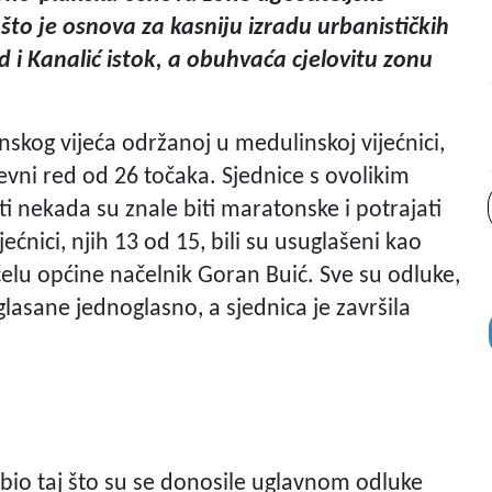
što je osnova za kasniju izradu urbanističkih
i Kanalić istok, a obuhvaća cjelovitu zonu
nskog vijeća održanoj u medulinskoj vijećnici,
ni red od 26 točaka. Sjednice s ovolikim
ti nekada su znale biti maratonske i potrajati
ćnici, njih 13 od 15, bili su usuglašeni kao
elu općine načelnik Goran Buić. Sve su odluke,
lasane jednoglasno, a sjednica je završila
bio taj što su se donosile uglavnom odluke