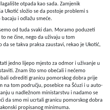
lagalište otpada kao sada. Zamjenik
a Ukotić složio se da postoje problemi s
bacaju i odlažu smeće.
znesemo od tuda svaki dan. Moramo poduzeti
da to ne čine, nego da uživaju u tom
o da se takva praksa zaustavi, rekao je Ukotić,
ati jedno lijepo mjesto za odmor i uživanje u
ustaviti. Znam što smo obećali i nećemo
ebali odrediti granicu pomorskog dobra prije
 na tom području, posebice na Šćuzi i u auto-
ivanju u nadležnom ministarstvu i nadamo se
eći da smo mi ucrtali granicu pomorskog dobra
d zakonski propisanog minimuma.