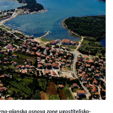
orno-planska osnova zone ugostiteljsko-