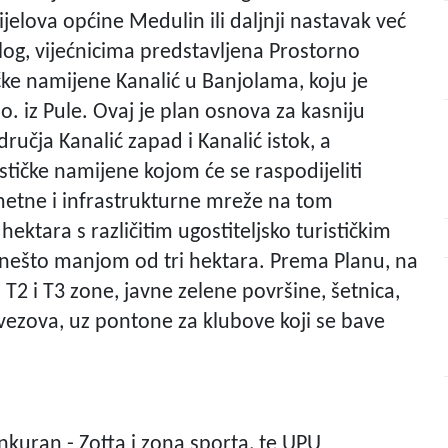
dijelova općine Medulin ili daljnji nastavak već
log, vijećnicima predstavljena Prostorno
čke namijene Kanalić u Banjolama, koju je
.o. iz Pule. Ovaj je plan osnova za kasniju
učja Kanalić zapad i Kanalić istok, a
stičke namijene kojom će se raspodijeliti
rometne i infrastrukturne mreže na tom
ektara s različitim ugostiteljsko turističkim
 nešto manjom od tri hektara. Prema Planu, na
 i T3 zone, javne zelene površine, šetnica,
0 vezova, uz pontone za klubove koji se bave
inkuran - Zotta i zona sporta, te UPU