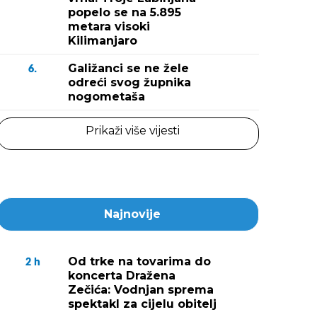
popelo se na 5.895
metara visoki
Kilimanjaro
Galižanci se ne žele
6.
odreći svog župnika
nogometaša
Prikaži više vijesti
Najnovije
Od trke na tovarima do
2
h
koncerta Dražena
Zečića: Vodnjan sprema
spektakl za cijelu obitelj