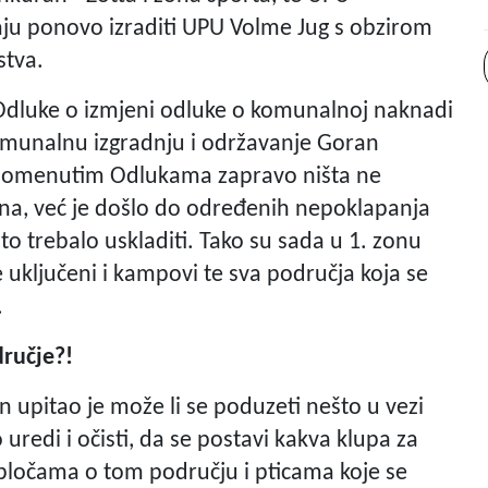
ju ponovo izraditi UPU Volme Jug s obzirom
stva.
i Odluke o izmjeni odluke o komunalnoj naknadi
omunalnu izgradnju i održavanje Goran
 spomenutim Odlukama zapravo ništa ne
jena, već je došlo do određenih nepoklapanja
 to trebalo uskladiti. Tako su sada u 1. zonu
ključeni i kampovi te sva područja koja se
.
dručje?!
 upitao je može li se poduzeti nešto u vezi
uredi i očisti, da se postavi kakva klupa za
pločama o tom području i pticama koje se