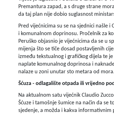
Premantura zapad, a s druge strane mora
da taj plan nije dobio suglasnost ministar
Pred vijećnicima su se na sjednici našle 
i komunalnom doprinosu. Pročelnik za k
Peruško objasnio je vijećnicima da se u
mijenja što se tiče dosad postavljenih ci
između tekstualnog i grafičkog dijela te je
naplate komunalnog doprinosa i naknade u
nalaze u zoni unutar sto metara od mora
Šćuza - odlagalište otpada ili vrijedno po
Na aktualnom satu vijećnik Claudio Zuccon
Šćuze i tamošnje šumice na način da se to 
sjedenje, a možda i kakva informativnim 