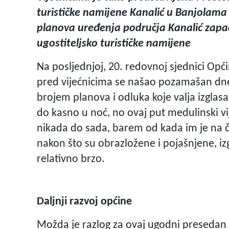
turističke namijene Kanalić u Banjolama 
planova uređenja područja Kanalić zapad 
ugostiteljsko turističke namijene
Na posljednjoj, 20. redovnoj sjednici Opći
pred vijećnicima se našao pozamašan dnev
brojem planova i odluka koje valja izglasa
do kasno u noć, no ovaj put medulinski vije
nikada do sada, barem od kada im je na č
nakon što su obrazložene i pojašnjene, izg
relativno brzo.
Daljnji razvoj općine
Možda je razlog za ovaj ugodni presedan 