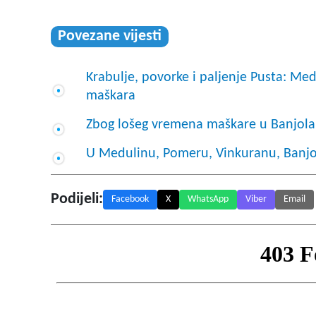
Povezane vijesti
Krabulje, povorke i paljenje Pusta: Me
maškara
Zbog lošeg vremena maškare u Banjolam
U Medulinu, Pomeru, Vinkuranu, Banjol
Podijeli:
Facebook
X
WhatsApp
Viber
Email