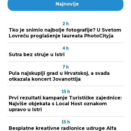
Najnovije
2
h
Tko je snimio najbolje fotografije? U Svetom
Lovreču proglašenje laureata PhotoCityja
4
h
Sutra bez struje u Istri
7
h
Pula najskuplji grad u Hrvatskoj, a svađa
otkazala koncert Jovanottija
15
h
Prvi rezultati kampanje Turističke zajednice:
Najviše objekata s Local Host oznakom
upravo u Istri
15
h
Besplatne kreativne radionice udruge Alfa