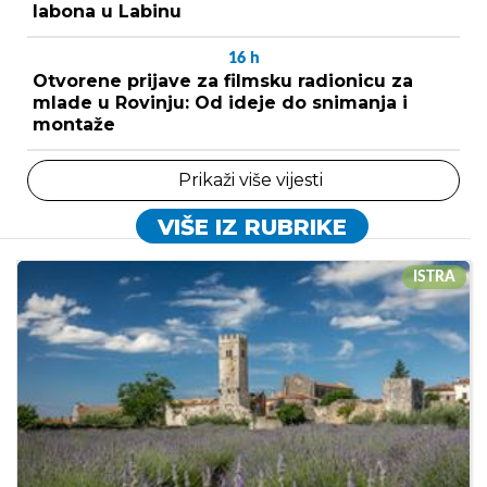
labona u Labinu
16
h
Otvorene prijave za filmsku radionicu za
mlade u Rovinju: Od ideje do snimanja i
montaže
Prikaži više vijesti
VIŠE IZ RUBRIKE
ISTRA