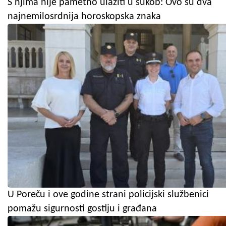
S njima nije pametno ulaziti u sukob: Ovo su dva
najnemilosrdnija horoskopska znaka
U Poreču i ove godine strani policijski službenici
pomažu sigurnosti gostiju i građana