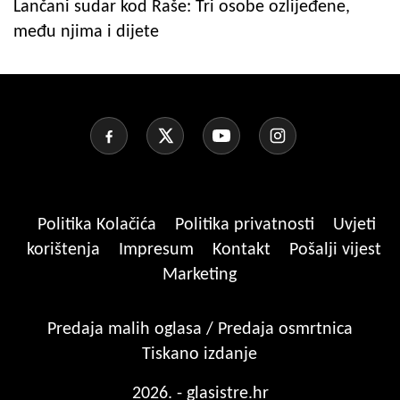
Lančani sudar kod Raše: Tri osobe ozlijeđene,
među njima i dijete
Politika Kolačića
Politika privatnosti
Uvjeti
korištenja
Impresum
Kontakt
Pošalji vijest
Marketing
Predaja malih oglasa / Predaja osmrtnica
Tiskano izdanje
2026. - glasistre.hr