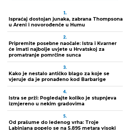
1.
Ispraćaj dostojan junaka, zabrana Thompsona
u Areni i novorođenče u Humu
2.
Pripremite posebne naočale: Istra i Kvarner
će imati najbolje uvjete u Hrvatskoj za
promatranje pomrčine sunca
3.
Kako je nestalo antičko blago za koje se
vjeruje da je pronađeno kod Barbarige
4.
Istra se prži: Pogledajte koliko je stupnjeva
izmjereno u nekim gradovima
5.
Od prašume do ledenog vrha: Troje
Labinjana popelo se na 5.895 metara visoki