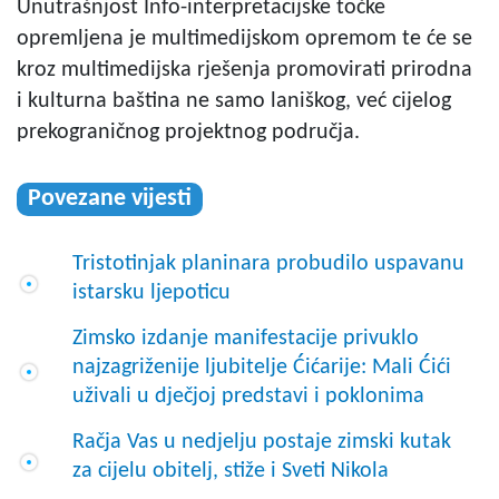
Unutrašnjost Info-interpretacijske točke
opremljena je multimedijskom opremom te će se
kroz multimedijska rješenja promovirati prirodna
i kulturna baština ne samo laniškog, već cijelog
prekograničnog projektnog područja.
Povezane vijesti
Tristotinjak planinara probudilo uspavanu
istarsku ljepoticu
Zimsko izdanje manifestacije privuklo
najzagriženije ljubitelje Ćićarije: Mali Ćići
uživali u dječjoj predstavi i poklonima
Račja Vas u nedjelju postaje zimski kutak
za cijelu obitelj, stiže i Sveti Nikola