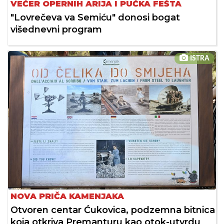
VEČER OPERNIH ARIJA I PUČKA FEŠTA
"Lovrečeva va Semiću" donosi bogat
višednevni program
ISTRA
NOVA PRIČA KAMENJAKA
Otvoren centar Ćukovica, podzemna bitnica
koja otkriva Premanturu kao otok-utvrdu