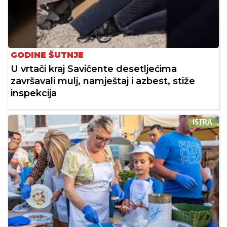
GODINE ŠUTNJE
U vrtači kraj Savičente desetljećima
završavali mulj, namještaj i azbest, stiže
inspekcija
ISTRA