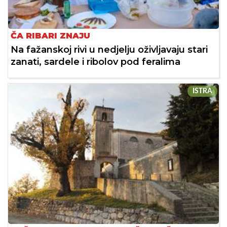
ČA RIBARI ZNAJU
Na fažanskoj rivi u nedjelju oživljavaju stari
zanati, sardele i ribolov pod feralima
ISTRA