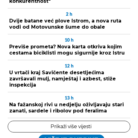
konkurentnost"
2
h
Dvije batane već plove Istrom, a nova ruta
vodi od Motovunske šume do obale
10
h
Previše prometa? Nova karta otkriva kojim
cestama biciklisti mogu sigurnije kroz Istru
12
h
U vrtači kraj Savičente desetljećima
završavali mulj, namještaj i azbest, stiže
inspekcija
13
h
Na fažanskoj rivi u nedjelju oživljavaju stari
zanati, sardele i ribolov pod feralima
Prikaži više vijesti