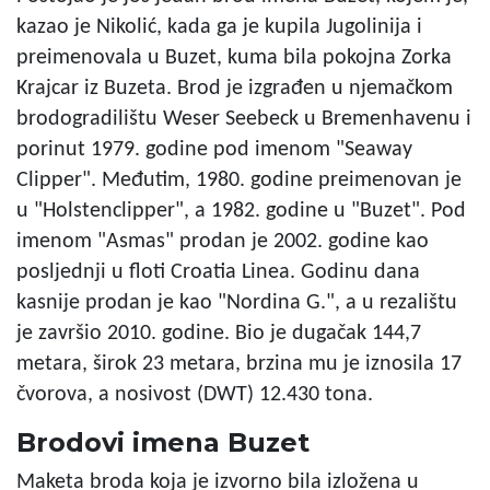
kazao je Nikolić, kada ga je kupila Jugolinija i
preimenovala u Buzet, kuma bila pokojna Zorka
Krajcar iz Buzeta. Brod je izgrađen u njemačkom
brodogradilištu Weser Seebeck u Bremenhavenu i
porinut 1979. godine pod imenom "Seaway
Clipper". Međutim, 1980. godine preimenovan je
u "Holstenclipper", a 1982. godine u "Buzet". Pod
imenom "Asmas" prodan je 2002. godine kao
posljednji u floti Croatia Linea. Godinu dana
kasnije prodan je kao "Nordina G.", a u rezalištu
je završio 2010. godine. Bio je dugačak 144,7
metara, širok 23 metara, brzina mu je iznosila 17
čvorova, a nosivost (DWT) 12.430 tona.
Brodovi imena Buzet
Maketa broda koja je izvorno bila izložena u