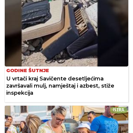
GODINE ŠUTNJE
U vrtači kraj Savičente desetljećima
završavali mulj, namještaj i azbest, stiže
inspekcija
ISTRA