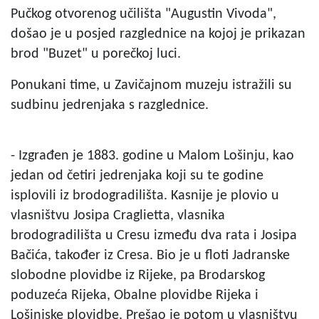
Pučkog otvorenog učilišta "Augustin Vivoda",
došao je u posjed razglednice na kojoj je prikazan
brod "Buzet" u porečkoj luci.
Ponukani time, u Zavičajnom muzeju istražili su
sudbinu jedrenjaka s razglednice.
- Izgrađen je 1883. godine u Malom Lošinju, kao
jedan od četiri jedrenjaka koji su te godine
isplovili iz brodogradilišta. Kasnije je plovio u
vlasništvu Josipa Craglietta, vlasnika
brodogradilišta u Cresu između dva rata i Josipa
Bačića, također iz Cresa. Bio je u floti Jadranske
slobodne plovidbe iz Rijeke, pa Brodarskog
poduzeća Rijeka, Obalne plovidbe Rijeka i
Lošinjske plovidbe. Prešao je potom u vlasništvu