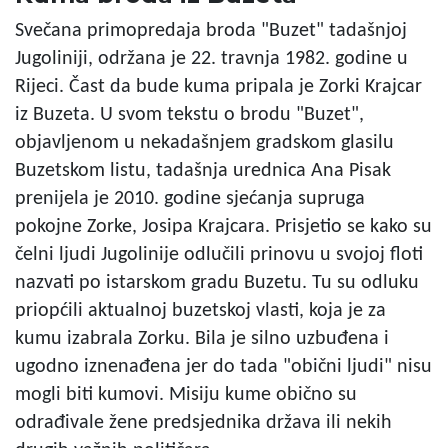
Svečana primopredaja broda "Buzet" tadašnjoj
Jugoliniji, održana je 22. travnja 1982. godine u
Rijeci. Čast da bude kuma pripala je Zorki Krajcar
iz Buzeta. U svom tekstu o brodu "Buzet",
objavljenom u nekadašnjem gradskom glasilu
Buzetskom listu, tadašnja urednica Ana Pisak
prenijela je 2010. godine sjećanja supruga
pokojne Zorke, Josipa Krajcara. Prisjetio se kako su
čelni ljudi Jugolinije odlučili prinovu u svojoj floti
nazvati po istarskom gradu Buzetu. Tu su odluku
priopćili aktualnoj buzetskoj vlasti, koja je za
kumu izabrala Zorku. Bila je silno uzbuđena i
ugodno iznenađena jer do tada "obični ljudi" nisu
mogli biti kumovi. Misiju kume obično su
odrađivale žene predsjednika država ili nekih