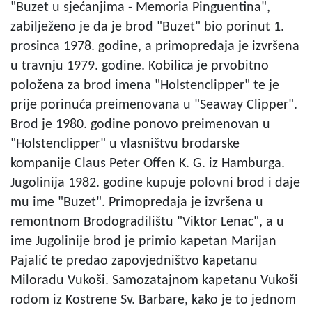
"Buzet u sjećanjima - Memoria Pinguentina",
zabilježeno je da je brod "Buzet" bio porinut 1.
prosinca 1978. godine, a primopredaja je izvršena
u travnju 1979. godine. Kobilica je prvobitno
položena za brod imena "Holstenclipper" te je
prije porinuća preimenovana u "Seaway Clipper".
Brod je 1980. godine ponovo preimenovan u
"Holstenclipper" u vlasništvu brodarske
kompanije Claus Peter Offen K. G. iz Hamburga.
Jugolinija 1982. godine kupuje polovni brod i daje
mu ime "Buzet". Primopredaja je izvršena u
remontnom Brodogradilištu "Viktor Lenac", a u
ime Jugolinije brod je primio kapetan Marijan
Pajalić te predao zapovjedništvo kapetanu
Miloradu Vukoši. Samozatajnom kapetanu Vukoši
rodom iz Kostrene Sv. Barbare, kako je to jednom