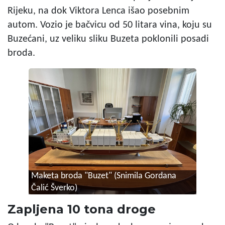
Rijeku, na dok Viktora Lenca išao posebnim
autom. Vozio je bačvicu od 50 litara vina, koju su
Buzećani, uz veliku sliku Buzeta poklonili posadi
broda.
Maketa broda "Buzet" (Snimila Gordana
Čalić Šverko)
Zapljena 10 tona droge