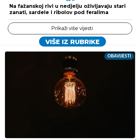
Na fažanskoj rivi u nedjelju oživljavaju stari
zanati, sardele i ribolov pod feralima
Prikaži više vijesti
VIŠE IZ RUBRIKE
OBAVIJESTI