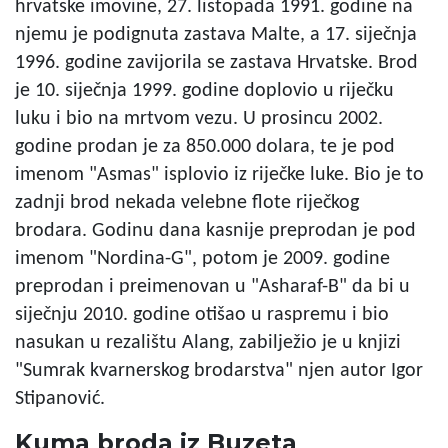
hrvatske imovine, 27. listopada 1991. godine na
njemu je podignuta zastava Malte, a 17. siječnja
1996. godine zavijorila se zastava Hrvatske. Brod
je 10. siječnja 1999. godine doplovio u riječku
luku i bio na mrtvom vezu. U prosincu 2002.
godine prodan je za 850.000 dolara, te je pod
imenom "Asmas" isplovio iz riječke luke. Bio je to
zadnji brod nekada velebne flote riječkog
brodara. Godinu dana kasnije preprodan je pod
imenom "Nordina-G", potom je 2009. godine
preprodan i preimenovan u "Asharaf-B" da bi u
siječnju 2010. godine otišao u raspremu i bio
nasukan u rezalištu Alang, zabilježio je u knjizi
"Sumrak kvarnerskog brodarstva" njen autor Igor
Stipanović.
Kuma broda iz Buzeta