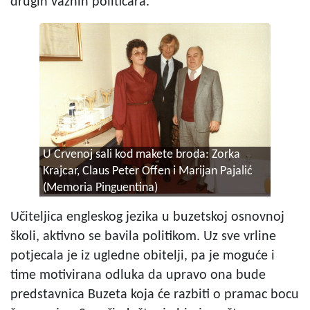
drugih važnih političara.
U Crvenoj sali kod makete broda: Zorka
Krajcar, Claus Peter Offen i Marijan Pajalić
(Memoria Pinguentina)
Učiteljica engleskog jezika u buzetskoj osnovnoj
školi, aktivno se bavila politikom. Uz sve vrline
potjecala je iz ugledne obitelji, pa je moguće i
time motivirana odluka da upravo ona bude
predstavnica Buzeta koja će razbiti o pramac bocu