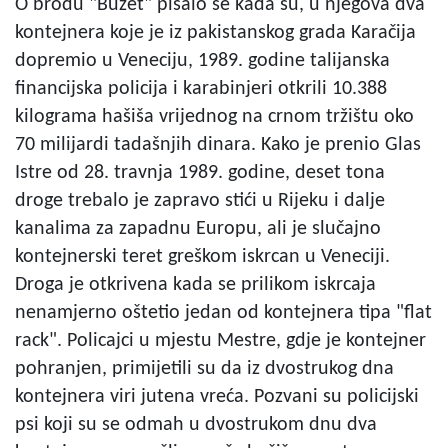
O brodu "Buzet" pisalo se kada su, u njegova dva
kontejnera koje je iz pakistanskog grada Karačija
dopremio u Veneciju, 1989. godine talijanska
financijska policija i karabinjeri otkrili 10.388
kilograma hašiša vrijednog na crnom tržištu oko
70 milijardi tadašnjih dinara. Kako je prenio Glas
Istre od 28. travnja 1989. godine, deset tona
droge trebalo je zapravo stići u Rijeku i dalje
kanalima za zapadnu Europu, ali je slučajno
kontejnerski teret greškom iskrcan u Veneciji.
Droga je otkrivena kada se prilikom iskrcaja
nenamjerno oštetio jedan od kontejnera tipa "flat
rack". Policajci u mjestu Mestre, gdje je kontejner
pohranjen, primijetili su da iz dvostrukog dna
kontejnera viri jutena vreća. Pozvani su policijski
psi koji su se odmah u dvostrukom dnu dva