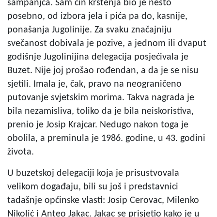
šampanjca. Sam čin krštenja bio je nešto
posebno, od izbora jela i pića pa do, kasnije,
ponašanja Jugolinije. Za svaku značajniju
svečanost dobivala je pozive, a jednom ili dvaput
godišnje Jugolinijina delegacija posjećivala je
Buzet. Nije joj prošao rođendan, a da je se nisu
sjetili. Imala je, čak, pravo na neograničeno
putovanje svjetskim morima. Takva nagrada je
bila nezamisliva, toliko da je bila neiskoristiva,
prenio je Josip Krajcar. Nedugo nakon toga je
obolila, a preminula je 1986. godine, u 43. godini
života.
U buzetskoj delegaciji koja je prisustvovala
velikom događaju, bili su još i predstavnici
tadašnje općinske vlasti: Josip Cerovac, Milenko
Nikolić i Anteo Jakac. Jakac se prisjetio kako je u