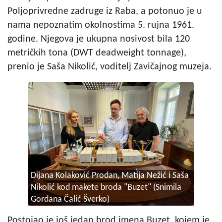
Poljoprivredne zadruge iz Raba, a potonuo je u
nama nepoznatim okolnostima 5. rujna 1961.
godine. Njegova je ukupna nosivost bila 120
metričkih tona (DWT deadweight tonnage),
prenio je Saša Nikolić, voditelj Zavičajnog muzeja.
Dijana Kolaković Prodan, Matija Nežić i Saša
Nikolić kod makete broda "Buzet" (Snimila
Gordana Čalić Šverko)
Postojao je još jedan brod imena Buzet, kojem je,