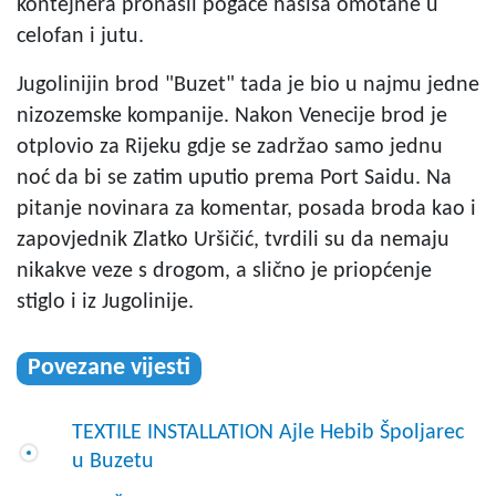
kontejnera pronašli pogače hašiša omotane u
celofan i jutu.
Jugolinijin brod "Buzet" tada je bio u najmu jedne
nizozemske kompanije. Nakon Venecije brod je
otplovio za Rijeku gdje se zadržao samo jednu
noć da bi se zatim uputio prema Port Saidu. Na
pitanje novinara za komentar, posada broda kao i
zapovjednik Zlatko Uršičić, tvrdili su da nemaju
nikakve veze s drogom, a slično je priopćenje
stiglo i iz Jugolinije.
Povezane vijesti
TEXTILE INSTALLATION Ajle Hebib Špoljarec
u Buzetu