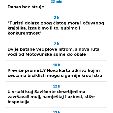
23
min
Danas bez struje
2
h
"Turisti dolaze zbog čistog mora i očuvanog
krajolika, izgubimo li to, gubimo i
konkurentnost"
2
h
Dvije batane već plove Istrom, a nova ruta
vodi od Motovunske šume do obale
10
h
Previše prometa? Nova karta otkriva kojim
cestama biciklisti mogu sigurnije kroz Istru
12
h
U vrtači kraj Savičente desetljećima
završavali mulj, namještaj i azbest, stiže
inspekcija
13
h