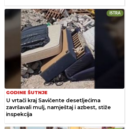
ISTRA
GODINE ŠUTNJE
U vrtači kraj Savičente desetljećima
završavali mulj, namještaj i azbest, stiže
inspekcija