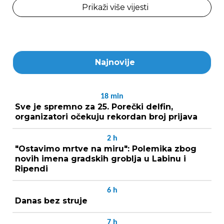
Prikaži više vijesti
Najnovije
18
min
Sve je spremno za 25. Porečki delfin,
organizatori očekuju rekordan broj prijava
2
h
"Ostavimo mrtve na miru": Polemika zbog
novih imena gradskih groblja u Labinu i
Ripendi
6
h
Danas bez struje
7
h