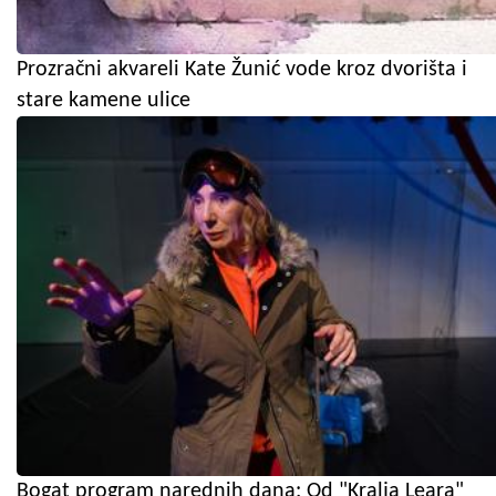
Prozračni akvareli Kate Žunić vode kroz dvorišta i
stare kamene ulice
Bogat program narednih dana: Od "Kralja Leara"