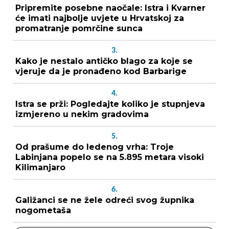
Pripremite posebne naočale: Istra i Kvarner
će imati najbolje uvjete u Hrvatskoj za
promatranje pomrčine sunca
3.
Kako je nestalo antičko blago za koje se
vjeruje da je pronađeno kod Barbarige
4.
Istra se prži: Pogledajte koliko je stupnjeva
izmjereno u nekim gradovima
5.
Od prašume do ledenog vrha: Troje
Labinjana popelo se na 5.895 metara visoki
Kilimanjaro
6.
Galižanci se ne žele odreći svog župnika
nogometaša