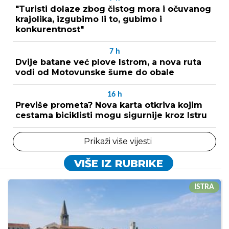
"Turisti dolaze zbog čistog mora i očuvanog
krajolika, izgubimo li to, gubimo i
konkurentnost"
7
h
Dvije batane već plove Istrom, a nova ruta
vodi od Motovunske šume do obale
16
h
Previše prometa? Nova karta otkriva kojim
cestama biciklisti mogu sigurnije kroz Istru
Prikaži više vijesti
VIŠE IZ RUBRIKE
ISTRA