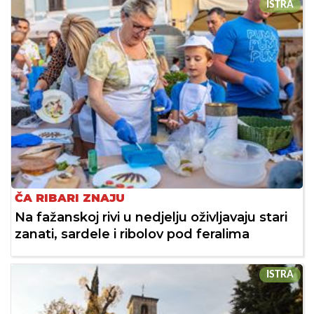
ISTRA
ČA RIBARI ZNAJU
Na fažanskoj rivi u nedjelju oživljavaju stari
zanati, sardele i ribolov pod feralima
ISTRA