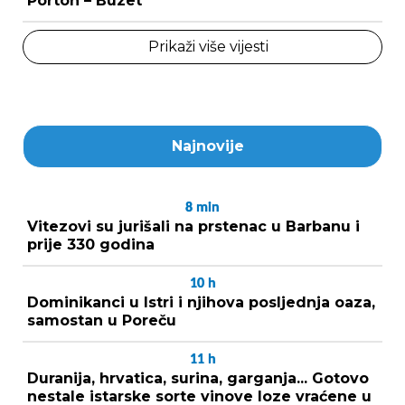
Porton – Buzet
Prikaži više vijesti
Najnovije
8
min
Vitezovi su jurišali na prstenac u Barbanu i
prije 330 godina
10
h
Dominikanci u Istri i njihova posljednja oaza,
samostan u Poreču
11
h
Duranija, hrvatica, surina, garganja... Gotovo
nestale istarske sorte vinove loze vraćene u