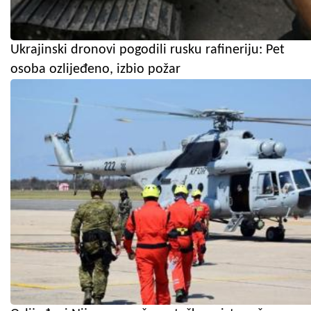
Ukrajinski dronovi pogodili rusku rafineriju: Pet
osoba ozlijeđeno, izbio požar