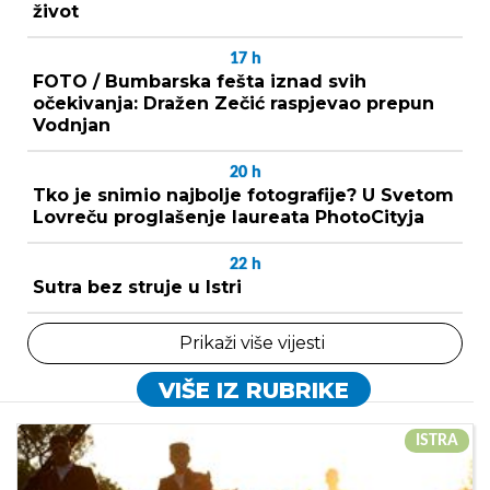
život
17
h
FOTO / Bumbarska fešta iznad svih
očekivanja: Dražen Zečić raspjevao prepun
Vodnjan
20
h
Tko je snimio najbolje fotografije? U Svetom
Lovreču proglašenje laureata PhotoCityja
22
h
Sutra bez struje u Istri
Prikaži više vijesti
VIŠE IZ RUBRIKE
ISTRA