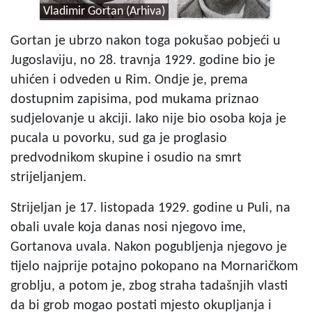
Vladimir Gortan (Arhiva)
Gortan je ubrzo nakon toga pokušao pobjeći u
Jugoslaviju, no 28. travnja 1929. godine bio je
uhićen i odveden u Rim. Ondje je, prema
dostupnim zapisima, pod mukama priznao
sudjelovanje u akciji. Iako nije bio osoba koja je
pucala u povorku, sud ga je proglasio
predvodnikom skupine i osudio na smrt
strijeljanjem.
Strijeljan je 17. listopada 1929. godine u Puli, na
obali uvale koja danas nosi njegovo ime,
Gortanova uvala. Nakon pogubljenja njegovo je
tijelo najprije potajno pokopano na Mornaričkom
groblju, a potom je, zbog straha tadašnjih vlasti
da bi grob mogao postati mjesto okupljanja i