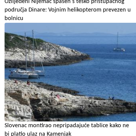
Ozlijeđeni Nijemac spašen s teško pristupačnog
područja Dinare: Vojnim helikopterom prevezen u
bolnicu
Slovenac montirao nepripadajuće tablice kako ne
bi platio ulaz na Kamenjak