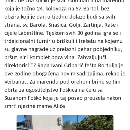
nitko ne zna koliko je star. Godinama na marendu
koja je točno 24. kolovoza na Sv. Bartol, bez
obzira koji je dan u tjednu dolaze ljudi sa svih
strana, sv. Barola, Snašića, Golji, Zartinja, Raše i
cijele Labinštine. Tijekom svih 30 godina igra se i
trdaicionalni turnir u briškuli i trešetu na kojemu
su glavne nagrade uz prelazni pehar pobjedniku,
pršut, sir i komplet boca vina. Zahvaljujuči
direktorici TZ Rapa Ivani Griparić fešta Bortulja je
ove godine obogaćena novim sadržajima, rekao je
Verbanac. Za marendu pod orehom brine se tim
obrta za ugostiteljstvo Foškica na čelu sa
Suzanom Foško koja je taj posao preuzela nakon
smrti njezine mame Aliče