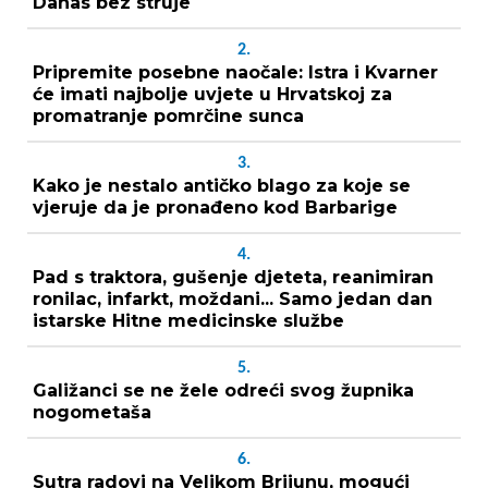
Danas bez struje
2.
Pripremite posebne naočale: Istra i Kvarner
će imati najbolje uvjete u Hrvatskoj za
promatranje pomrčine sunca
3.
Kako je nestalo antičko blago za koje se
vjeruje da je pronađeno kod Barbarige
4.
Pad s traktora, gušenje djeteta, reanimiran
ronilac, infarkt, moždani... Samo jedan dan
istarske Hitne medicinske službe
5.
Galižanci se ne žele odreći svog župnika
nogometaša
6.
Sutra radovi na Velikom Brijunu, mogući