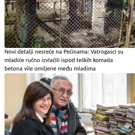
Novi detalji nesreće na Pećinama: Vatrogasci su
mladiće ručno izvlačili ispod teških komada
betona vile omiljene među mladima