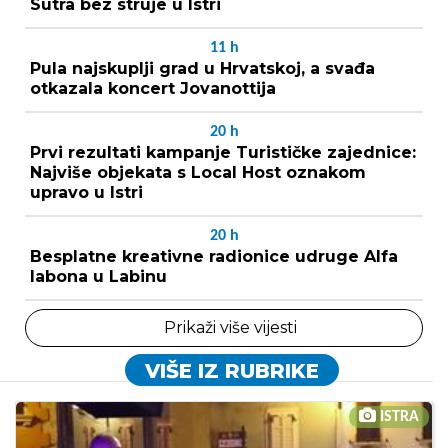
Sutra bez struje u Istri
11
h
Pula najskuplji grad u Hrvatskoj, a svađa
otkazala koncert Jovanottija
20
h
Prvi rezultati kampanje Turističke zajednice:
Najviše objekata s Local Host oznakom
upravo u Istri
20
h
Besplatne kreativne radionice udruge Alfa
labona u Labinu
Prikaži više vijesti
VIŠE IZ RUBRIKE
ISTRA