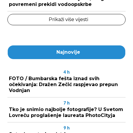
povremeni prekidi vodoopskrbe
Prikaži više vijesti
Najnovije
4
h
FOTO / Bumbarska fešta iznad svih
očekivanja: Dražen Zečić raspjevao prepun
Vodnjan
7
h
Tko je snimio najbolje fotografije? U Svetom
Lovreču proglašenje laureata PhotoCityja
9
h