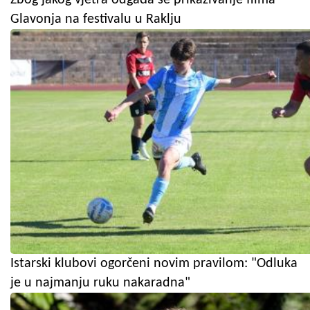
Zbog jakog vjetra odgađa se prikazivanje filma
Glavonja na festivalu u Raklju
Istarski klubovi ogorčeni novim pravilom: "Odluka
je u najmanju ruku nakaradna"