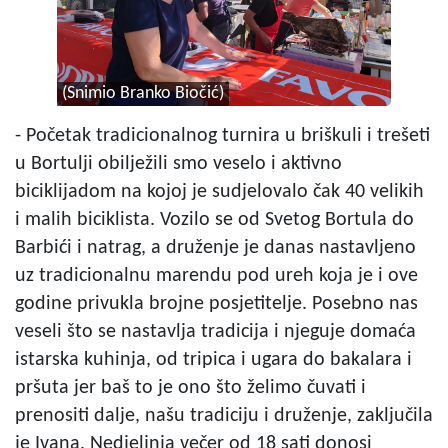
(Snimio Branko Biočić)
- Početak tradicionalnog turnira u briškuli i trešeti
u Bortulji obilježili smo veselo i aktivno
biciklijadom na kojoj je sudjelovalo čak 40 velikih
i malih biciklista. Vozilo se od Svetog Bortula do
Barbići i natrag, a druženje je danas nastavljeno
uz tradicionalnu marendu pod ureh koja je i ove
godine privukla brojne posjetitelje. Posebno nas
veseli što se nastavlja tradicija i njeguje domaća
istarska kuhinja, od tripica i ugara do bakalara i
pršuta jer baš to je ono što želimo čuvati i
prenositi dalje, našu tradiciju i druženje, zaključila
je Ivana. Nedjeljnja večer od 18 sati donosi