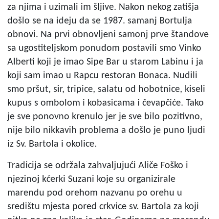
za njima i uzimali im šljive. Nakon nekog zatišja
došlo se na ideju da se 1987. samanj Bortulja
obnovi. Na prvi obnovljeni samonj prve štandove
sa ugostiteljskom ponudom postavili smo Vinko
Alberti koji je imao Sipe Bar u starom Labinu i ja
koji sam imao u Rapcu restoran Bonaca. Nudili
smo pršut, sir, tripice, salatu od hobotnice, kiseli
kupus s ombolom i kobasicama i čevapčiće. Tako
je sve ponovno krenulo jer je sve bilo pozitivno,
nije bilo nikkavih problema a došlo je puno ljudi
iz Sv. Bartola i okolice.
Tradicija se održala zahvaljujući Aliče Foško i
njezinoj kćerki Suzani koje su organizirale
marendu pod orehom nazvanu po orehu u
središtu mjesta pored crkvice sv. Bartola za koji