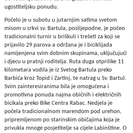
ugostiteljsku ponudu.
Počelo je u subotu u jutarnjim satima svetom
misom u crkvi sv. Bartula, poslijepodne, je počeo
tradicionalni turnir u briškuli i trešeti za koji se
prijavilo 29 parova a održana je i biciklijada
namijenjena svim dobnim skupinama, uključujući
i djecu u pratnji roditelja. Ruta duga otprilike 11
kilometara vodila je iz Svetog Bartula preko
Barbića kroz Topid i Zartinj, te natrag u Sv. Bartul.
Svim zainteresiranima bila je omogućena i
promotivna ponuda najma običnih i električnih
bicikala preko Bike Centra Rabac. Nedjela je
počela tradicionalnom marendom pod urehon,
pripremljenom po starinskim običajima koja je
privukla mnoge posjetitelje sa cijele Labinštine. O