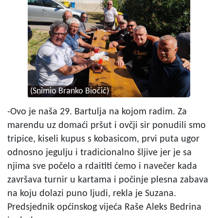
(Snimio Branko Biočić)
-Ovo je naša 29. Bartulja na kojom radim. Za
marendu uz domaći pršut i ovčji sir ponudili smo
tripice, kiseli kupus s kobasicom, prvi puta ugor
odnosno jegulju i tradicionalno šljive jer je sa
njima sve počelo a rdaititi ćemo i navečer kada
završava turnir u kartama i počinje plesna zabava
na koju dolazi puno ljudi, rekla je Suzana.
Predsjednik općinskog vijeća Raše Aleks Bedrina