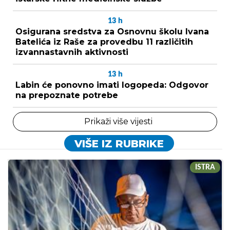
13
h
Osigurana sredstva za Osnovnu školu Ivana
Batelića iz Raše za provedbu 11 različitih
izvannastavnih aktivnosti
13
h
Labin će ponovno imati logopeda: Odgovor
na prepoznate potrebe
Prikaži više vijesti
VIŠE IZ RUBRIKE
ISTRA