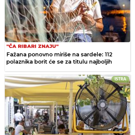
"ČA RIBARI ZNAJU"
Fažana ponovno miriše na sardele: 112
polaznika borit će se za titulu najboljih
ISTRA