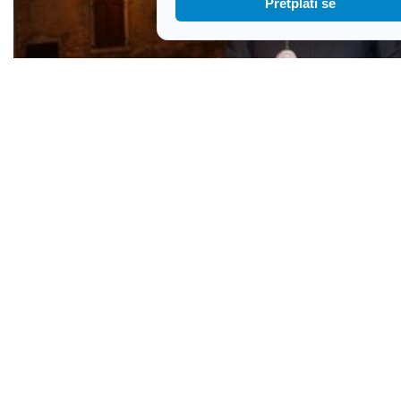
Pretplati se
Galižanci se ne žele odreći svog župnika
nogometaša