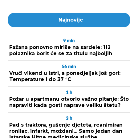
Najnovije
9
min
Fažana ponovno miriše na sardele: 112
polaznika borit će se za titulu najboljih
56
min
Vrući vikend u Istri, a ponedjeljak još gori:
Temperature i do 37 °C
1
h
Požar u apartmanu otvorio važno pitanje: Što
napraviti kada gosti naprave veliku štetu?
3
h
Pad s traktora, gušenje djeteta, reanimiran
ronilac, infarkt, moždani... Samo jedan dan
istarske Hitne medicinske službe