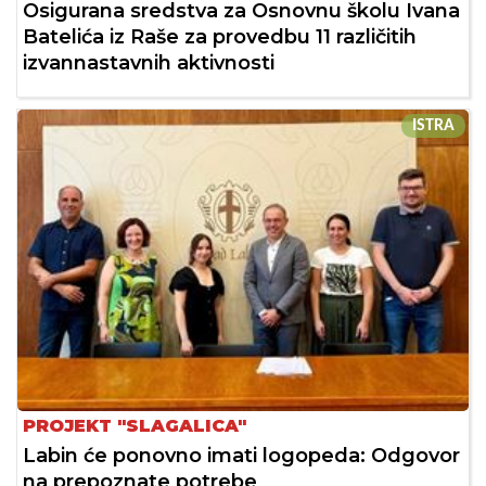
Osigurana sredstva za Osnovnu školu Ivana
Batelića iz Raše za provedbu 11 različitih
izvannastavnih aktivnosti
ISTRA
PROJEKT "SLAGALICA"
Labin će ponovno imati logopeda: Odgovor
na prepoznate potrebe