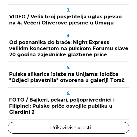
3.
VIDEO / Velik broj posjetitelja uglas pjevao
na 4. Večeri Oliverove pjesme u Umagu
4.
Od poznanika do braće: Night Express
velikim koncertom na pulskom Forumu slave
20 godina zajedničke glazbene priče
5.
Pulska slikarica izlaže na Unijama: Izložba
"Odjeci plavetnila" otvorena u galeriji Torač
6.
FOTO / Bajkeri, pekari, poljoprivrednici i
Filipinci: Pulske priče osvojile publiku u
Giardini 2
Prikaži više vijesti