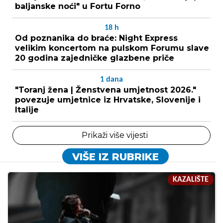
baljanske noći" u Fortu Forno
18
h
Od poznanika do braće: Night Express
velikim koncertom na pulskom Forumu slave
20 godina zajedničke glazbene priče
1
dana
"Toranj žena | Ženstvena umjetnost 2026."
povezuje umjetnice iz Hrvatske, Slovenije i
Italije
Prikaži više vijesti
VIŠE IZ RUBRIKE
KAZALIŠTE