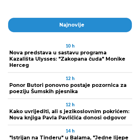
Najnovije
10
h
Nova predstava u sastavu programa
Kazališta Ulysses: "Zakopana čuda" Monike
Herceg
12
h
Ponor Butori ponovno postaje pozornica za
poeziju Šumskih pjesnika
12
h
Kako uvrijediti, ali s jezikoslovnim pokrićem:
Nova knjiga Pavla Pavličića donosi odgovor
14
h
"Istrijan na Tinderu" u Balama, "Jedne lijepe