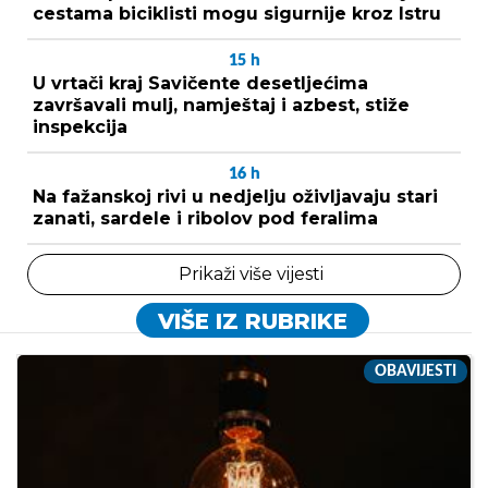
cestama biciklisti mogu sigurnije kroz Istru
15
h
U vrtači kraj Savičente desetljećima
završavali mulj, namještaj i azbest, stiže
inspekcija
16
h
Na fažanskoj rivi u nedjelju oživljavaju stari
zanati, sardele i ribolov pod feralima
Prikaži više vijesti
VIŠE IZ RUBRIKE
OBAVIJESTI