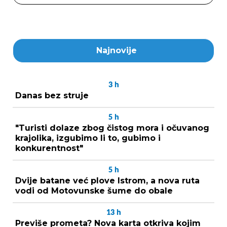
Najnovije
3
h
Danas bez struje
5
h
"Turisti dolaze zbog čistog mora i očuvanog
krajolika, izgubimo li to, gubimo i
konkurentnost"
5
h
Dvije batane već plove Istrom, a nova ruta
vodi od Motovunske šume do obale
13
h
Previše prometa? Nova karta otkriva kojim