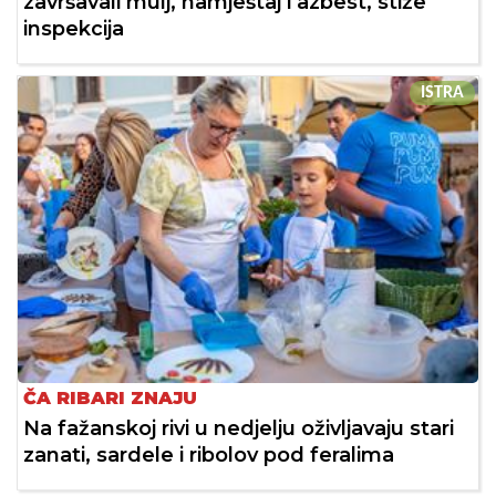
završavali mulj, namještaj i azbest, stiže
inspekcija
ISTRA
ČA RIBARI ZNAJU
Na fažanskoj rivi u nedjelju oživljavaju stari
zanati, sardele i ribolov pod feralima