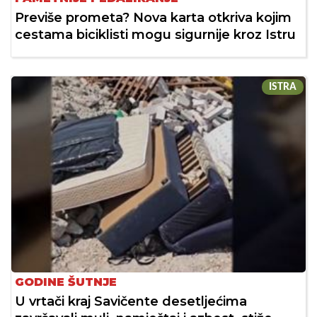
Previše prometa? Nova karta otkriva kojim
cestama biciklisti mogu sigurnije kroz Istru
ISTRA
GODINE ŠUTNJE
U vrtači kraj Savičente desetljećima