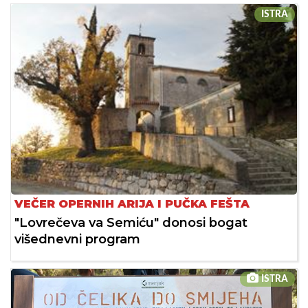
ISTRA
VEČER OPERNIH ARIJA I PUČKA FEŠTA
"Lovrečeva va Semiću" donosi bogat
višednevni program
ISTRA