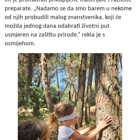
im je promatrati prikupljene materijale i različite
preparate. „Nadamo se da smo barem u nekome
od njih probudili malog znanstvenika, koji će
možda jednog dana odabrati životni put
usmjeren na zaštitu prirode,“ rekla je s
osmijehom.