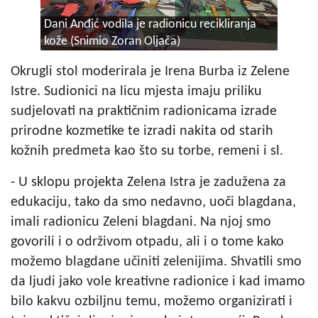
Dani Anđić vodila je radionicu recikliranja
kože (Snimio Zoran Oljača)
Okrugli stol moderirala je Irena Burba iz Zelene
Istre. Sudionici na licu mjesta imaju priliku
sudjelovati na praktičnim radionicama izrade
prirodne kozmetike te izradi nakita od starih
kožnih predmeta kao što su torbe, remeni i sl.
- U sklopu projekta Zelena Istra je zadužena za
edukaciju, tako da smo nedavno, uoči blagdana,
imali radionicu Zeleni blagdani. Na njoj smo
govorili i o održivom otpadu, ali i o tome kako
možemo blagdane učiniti zelenijima. Shvatili smo
da ljudi jako vole kreativne radionice i kad imamo
bilo kakvu ozbiljnu temu, možemo organizirati i