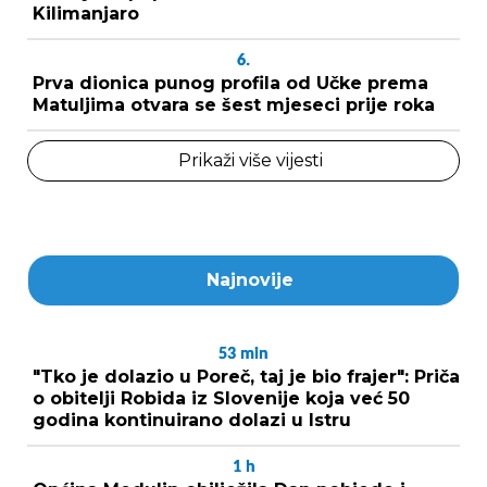
Kilimanjaro
6.
Prva dionica punog profila od Učke prema
Matuljima otvara se šest mjeseci prije roka
Prikaži više vijesti
Najnovije
53
min
"Tko je dolazio u Poreč, taj je bio frajer": Priča
o obitelji Robida iz Slovenije koja već 50
godina kontinuirano dolazi u Istru
1
h