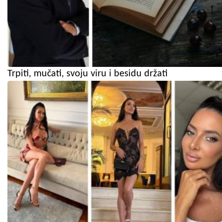
Trpiti, mučati, svoju viru i besidu držati