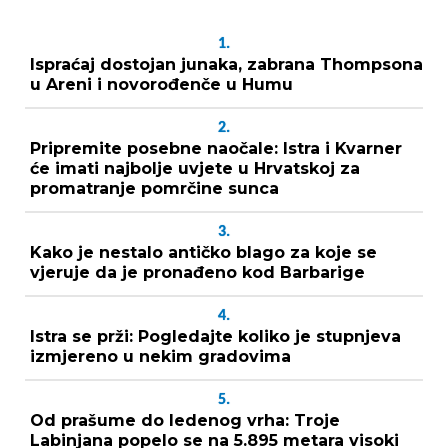
1.
Ispraćaj dostojan junaka, zabrana Thompsona
u Areni i novorođenče u Humu
2.
Pripremite posebne naočale: Istra i Kvarner
će imati najbolje uvjete u Hrvatskoj za
promatranje pomrčine sunca
3.
Kako je nestalo antičko blago za koje se
vjeruje da je pronađeno kod Barbarige
4.
Istra se prži: Pogledajte koliko je stupnjeva
izmjereno u nekim gradovima
5.
Od prašume do ledenog vrha: Troje
Labinjana popelo se na 5.895 metara visoki