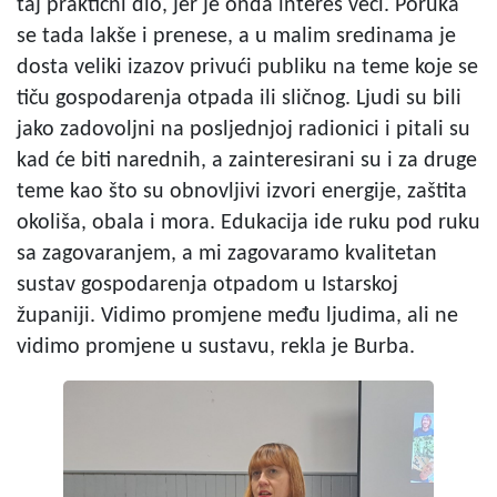
taj praktični dio, jer je onda interes veći. Poruka
se tada lakše i prenese, a u malim sredinama je
dosta veliki izazov privući publiku na teme koje se
tiču gospodarenja otpada ili sličnog. Ljudi su bili
jako zadovoljni na posljednjoj radionici i pitali su
kad će biti narednih, a zainteresirani su i za druge
teme kao što su obnovljivi izvori energije, zaštita
okoliša, obala i mora. Edukacija ide ruku pod ruku
sa zagovaranjem, a mi zagovaramo kvalitetan
sustav gospodarenja otpadom u Istarskoj
županiji. Vidimo promjene među ljudima, ali ne
vidimo promjene u sustavu, rekla je Burba.