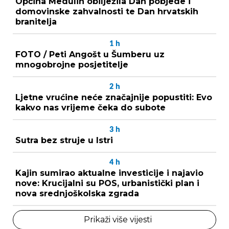
Općina Medulin obilježila Dan pobjede i
domovinske zahvalnosti te Dan hrvatskih
branitelja
1
h
FOTO / Peti Angošt u Šumberu uz
mnogobrojne posjetitelje
2
h
Ljetne vrućine neće značajnije popustiti: Evo
kakvo nas vrijeme čeka do subote
3
h
Sutra bez struje u Istri
4
h
Kajin sumirao aktualne investicije i najavio
nove: Krucijalni su POS, urbanistički plan i
nova srednjoškolska zgrada
Prikaži više vijesti