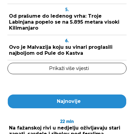
5.
Od prašume do ledenog vrha: Troje
Labinjana popelo se na 5.895 metara visoki
Kilimanjaro
6.
Ovo je Malvazija koju su vinari proglasili
najboljom od Pule do Kastva
Prikaži više vijesti
Najnovije
22
min
Na fažanskoj rivi u nedjelju oživljavaju stari
zanati, sardele i ribolov pod feralima