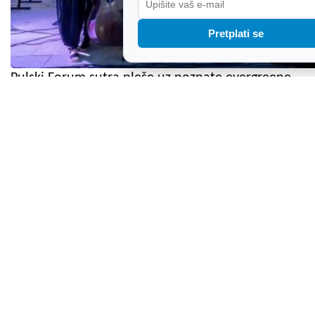
Pretplati se
Pulski Forum sutra pleše uz poznate evergreene
prošlog i pretprošlog stoljeća