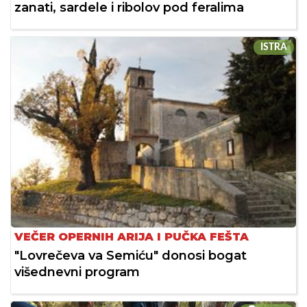
zanati, sardele i ribolov pod feralima
ISTRA
VEČER OPERNIH ARIJA I PUČKA FEŠTA
"Lovrečeva va Semiću" donosi bogat
višednevni program