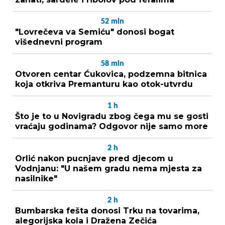
52
min
"Lovrečeva va Semiću" donosi bogat
višednevni program
58
min
Otvoren centar Ćukovica, podzemna bitnica
koja otkriva Premanturu kao otok-utvrdu
1
h
Što je to u Novigradu zbog čega mu se gosti
vraćaju godinama? Odgovor nije samo more
2
h
Orlić nakon pucnjave pred djecom u
Vodnjanu: "U našem gradu nema mjesta za
nasilnike"
2
h
Bumbarska fešta donosi Trku na tovarima,
alegorijska kola i Dražena Zečića