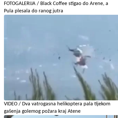
FOTOGALERIJA / Black Coffee stigao do Arene, a
Pula plesala do ranog jutra
VIDEO / Dva vatrogasna helikoptera pala tijekom
gašenja golemog požara kraj Atene