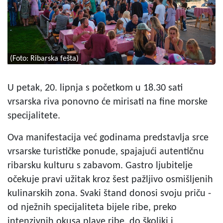
(Foto: Ribarska fešta)
U petak, 20. lipnja s početkom u 18.30 sati
vrsarska riva ponovno će mirisati na fine morske
specijalitete.
Ova manifestacija već godinama predstavlja srce
vrsarske turističke ponude, spajajući autentičnu
ribarsku kulturu s zabavom. Gastro ljubitelje
očekuje pravi užitak kroz šest pažljivo osmišljenih
kulinarskih zona. Svaki štand donosi svoju priču -
od nježnih specijaliteta bijele ribe, preko
intenzivnih okusa plave ribe, do školjki i