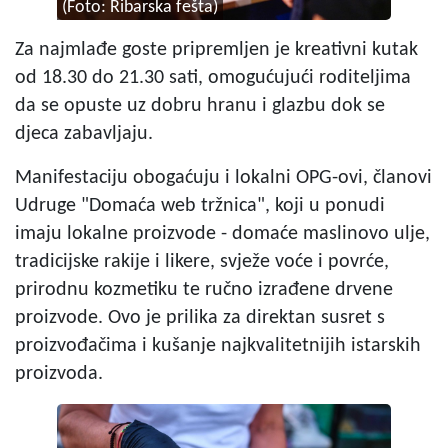
(Foto: Ribarska fešta)
Za najmlađe goste pripremljen je kreativni kutak
od 18.30 do 21.30 sati, omogućujući roditeljima
da se opuste uz dobru hranu i glazbu dok se
djeca zabavljaju.
Manifestaciju obogaćuju i lokalni OPG-ovi, članovi
Udruge "Domaća web tržnica", koji u ponudi
imaju lokalne proizvode - domaće maslinovo ulje,
tradicijske rakije i likere, svježe voće i povrće,
prirodnu kozmetiku te ručno izrađene drvene
proizvode. Ovo je prilika za direktan susret s
proizvođačima i kušanje najkvalitetnijih istarskih
proizvoda.