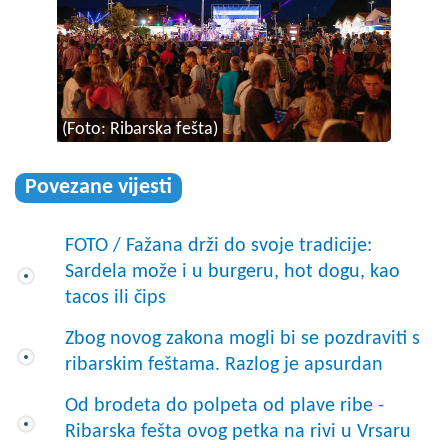
(Foto: Ribarska fešta)
Povezane vijesti
FOTO / Fažana drži do svoje tradicije:
Sardela može i u burgeru, hot dogu, kao
tacos ili čips
Zbog novog zakona mogli bi se pozdraviti s
ribarskim feštama. Razlog je apsurdan
Od brodeta do polpeta od plave ribe -
Ribarska fešta ovog petka na rivi u Vrsaru