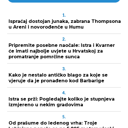
1.
Ispraćaj dostojan junaka, zabrana Thompsona
u Areni i novorođenče u Humu
2.
Pripremite posebne naočale: Istra i Kvarner
će imati najbolje uvjete u Hrvatskoj za
promatranje pomrčine sunca
3.
Kako je nestalo antičko blago za koje se
vjeruje da je pronađeno kod Barbarige
4.
Istra se prži: Pogledajte koliko je stupnjeva
izmjereno u nekim gradovima
5.
Od prašume do ledenog vrha: Troje