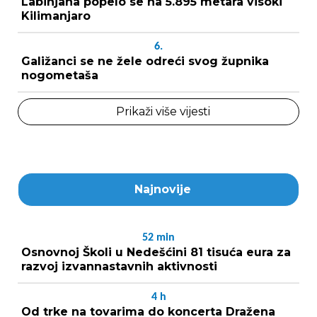
Labinjana popelo se na 5.895 metara visoki
Kilimanjaro
6.
Galižanci se ne žele odreći svog župnika
nogometaša
Prikaži više vijesti
Najnovije
52
min
Osnovnoj Školi u Nedešćini 81 tisuća eura za
razvoj izvannastavnih aktivnosti
4
h
Od trke na tovarima do koncerta Dražena