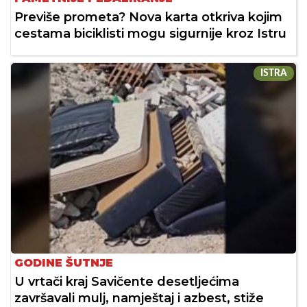
Previše prometa? Nova karta otkriva kojim
cestama biciklisti mogu sigurnije kroz Istru
ISTRA
GODINE ŠUTNJE
U vrtači kraj Savičente desetljećima
završavali mulj, namještaj i azbest, stiže