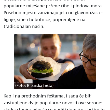
popularne miješane pržene ribe i plodova mora.
Posebno mjesto zauzimaju jela od glavonožaca -
lignje, sipe i hobotnice, pripremljene na
tradicionalan način.
(Foto: Ribarska fešta)
Kao i na prethodnim feštama, i sada će biti
zastupljene dvije popularne novosti ove sezone:
slatka stanica gdje će se nuditi domaće slastice te