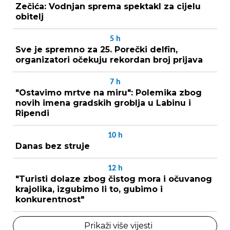
Zečića: Vodnjan sprema spektakl za cijelu
obitelj
5
h
Sve je spremno za 25. Porečki delfin,
organizatori očekuju rekordan broj prijava
7
h
"Ostavimo mrtve na miru": Polemika zbog
novih imena gradskih groblja u Labinu i
Ripendi
10
h
Danas bez struje
12
h
"Turisti dolaze zbog čistog mora i očuvanog
krajolika, izgubimo li to, gubimo i
konkurentnost"
Prikaži više vijesti