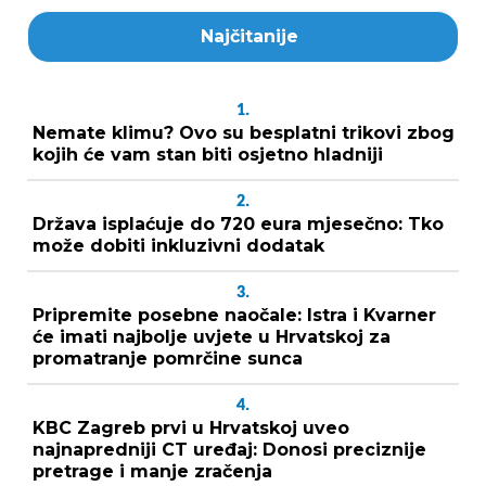
Najčitanije
1.
Nemate klimu? Ovo su besplatni trikovi zbog
kojih će vam stan biti osjetno hladniji
2.
Država isplaćuje do 720 eura mjesečno: Tko
može dobiti inkluzivni dodatak
3.
Pripremite posebne naočale: Istra i Kvarner
će imati najbolje uvjete u Hrvatskoj za
promatranje pomrčine sunca
4.
KBC Zagreb prvi u Hrvatskoj uveo
najnapredniji CT uređaj: Donosi preciznije
pretrage i manje zračenja