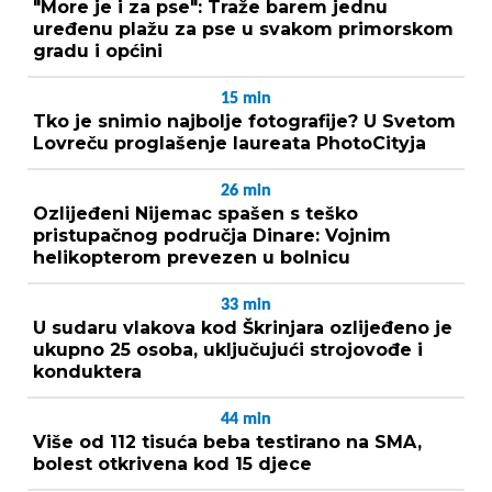
"More je i za pse": Traže barem jednu
uređenu plažu za pse u svakom primorskom
gradu i općini
15
min
Tko je snimio najbolje fotografije? U Svetom
Lovreču proglašenje laureata PhotoCityja
26
min
Ozlijeđeni Nijemac spašen s teško
pristupačnog područja Dinare: Vojnim
helikopterom prevezen u bolnicu
33
min
U sudaru vlakova kod Škrinjara ozlijeđeno je
ukupno 25 osoba, uključujući strojovođe i
konduktera
44
min
Više od 112 tisuća beba testirano na SMA,
bolest otkrivena kod 15 djece