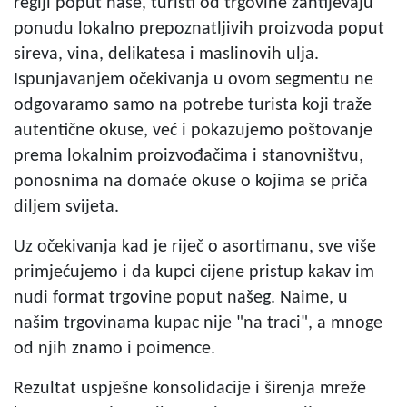
regiji poput naše, turisti od trgovine zahtijevaju
ponudu lokalno prepoznatljivih proizvoda poput
sireva, vina, delikatesa i maslinovih ulja.
Ispunjavanjem očekivanja u ovom segmentu ne
odgovaramo samo na potrebe turista koji traže
autentične okuse, već i pokazujemo poštovanje
prema lokalnim proizvođačima i stanovništvu,
ponosnima na domaće okuse o kojima se priča
diljem svijeta.
Uz očekivanja kad je riječ o asortimanu, sve više
primjećujemo i da kupci cijene pristup kakav im
nudi format trgovine poput našeg. Naime, u
našim trgovinama kupac nije "na traci", a mnoge
od njih znamo i poimence.
Rezultat uspješne konsolidacije i širenja mreže