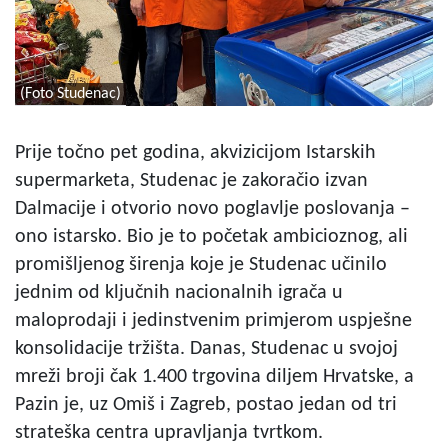
(Foto Studenac)
Prije točno pet godina, akvizicijom Istarskih
supermarketa, Studenac je zakoračio izvan
Dalmacije i otvorio novo poglavlje poslovanja –
ono istarsko. Bio je to početak ambicioznog, ali
promišljenog širenja koje je Studenac učinilo
jednim od ključnih nacionalnih igrača u
maloprodaji i jedinstvenim primjerom uspješne
konsolidacije tržišta. Danas, Studenac u svojoj
mreži broji čak 1.400 trgovina diljem Hrvatske, a
Pazin je, uz Omiš i Zagreb, postao jedan od tri
strateška centra upravljanja tvrtkom.