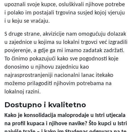
upoznali svoje kupce, osluškivali njihove potrebe
i polako im postajali trgovina susjed kojoj vjeruju
i u koju se vraćaju.
S druge strane, akvizicije nam omogućuju dolazak
u zajednice u kojima su lokalni trgovci već izgradili
povjerenje, a gdje ga mi imamo zadatak zadržati.
To činimo pokazujući kako sve pogodnosti koje
donosimo u njihovu zajednicu kao
najrasprostranjeniji nacionalni lanac itekako
možemo prilagoditi njihovim potrebama na
lokalnoj razini.
Dostupno i kvalitetno
Kako je konsolidacija maloprodaje u Istri utjecala
na profil kupaca i njihove navike? Što kupci u Istri
najviše traže – i kako im Studenac odgovara na te