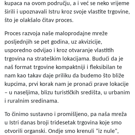
kupaca na ovom području, a i već se neko vrijeme
širili i upoznavali Istru kroz svoje vlastite trgovine,
što je olakšalo čitav proces.
Proces razvoja naše maloprodajne mreže
posljednjih se pet godina, uz akvizicije,
usporedno odvijao i kroz otvaranje vlastitih
trgovina na strateškim lokacijama. Budući da je
naš format trgovine kompaktniji i fleksibilan te
nam kao takav daje priliku da budemo što bliže
kupcima, prvi korak nam je pronaći prave lokacije
– u naseljima, blizu turističkih središta, u urbanim
i ruralnim sredinama.
To činimo sustavno i promišljeno, pa naša mreža
u Istri danas broji tridesetak trgovina koje smo
otvorili organski. Ondje smo krenuli "iz nule",