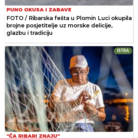
PUNO OKUSA I ZABAVE
FOTO / Ribarska fešta u Plomin Luci okupila
brojne posjetitelje uz morske delicije,
glazbu i tradiciju
ISTRA
"ČA RIBARI ZNAJU"