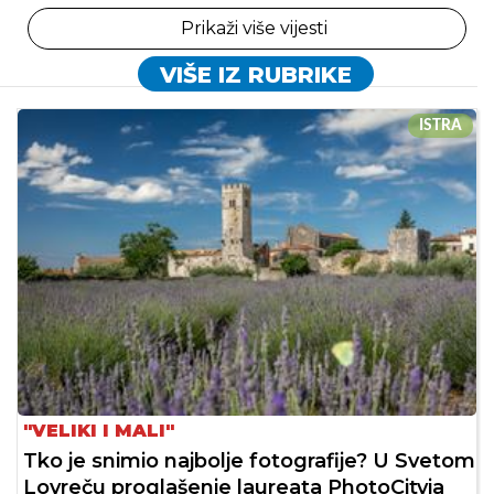
Prikaži više vijesti
VIŠE IZ RUBRIKE
ISTRA
"VELIKI I MALI"
Tko je snimio najbolje fotografije? U Svetom
Lovreču proglašenje laureata PhotoCityja