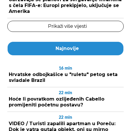
s čela FIFA-e: Europi prekipjelo, uključuje se
Amerika
Prikaži više vijesti
Najnovije
16
min
Hrvatske odbojkašice u "ruletu" petog seta
svladale Brazil
22
min
Hoće li povratkom ozlijeđenih Cabello
promijeniti početnu postavu?
22
min
VIDEO / Turisti zapalili apartman u Poreču:
Dok je vatra gutala objekt, oni su mirno