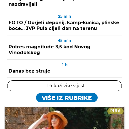
nazdravljali
35
min
FOTO / Gorjeli deponij, kamp-kućica, plinske
boce... JVP Pula cijeli dan na terenu
45
min
Potres magnitude 3,5 kod Novog
Vinodolskog
1
h
Danas bez struje
Prikaži više vijesti
VIŠE IZ RUBRIKE
PULA