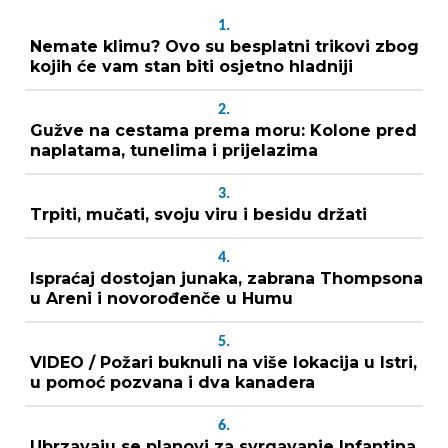
1.
Nemate klimu? Ovo su besplatni trikovi zbog
kojih će vam stan biti osjetno hladniji
2.
Gužve na cestama prema moru: Kolone pred
naplatama, tunelima i prijelazima
3.
Trpiti, mučati, svoju viru i besidu držati
4.
Ispraćaj dostojan junaka, zabrana Thompsona
u Areni i novorođenče u Humu
5.
VIDEO / Požari buknuli na više lokacija u Istri,
u pomoć pozvana i dva kanadera
6.
Ubrzavaju se planovi za svrgavanje Infantina