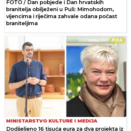
FOTO / Dan pobjede i Dan hrvatskih
branitelja obilježeni u Puli: Mimohodom,
vijencima i riječima zahvale odana počast
braniteljima
PULA
MINISTARSTVO KULTURE I MEDIJA
Dodijeljeno 16 tisuća eura za dva projekta iz