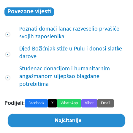
Povezane vijesti
Poznati domaći lanac razveselio prvašiće
svojih zaposlenika
Djed Božićnjak stiže u Pulu i donosi slatke
darove
Studenac donacijom i humanitarnim
angažmanom uljepšao blagdane
potrebitima
Podijeli:
Facebook
X
WhatsApp
Viber
Email
Najčitanije