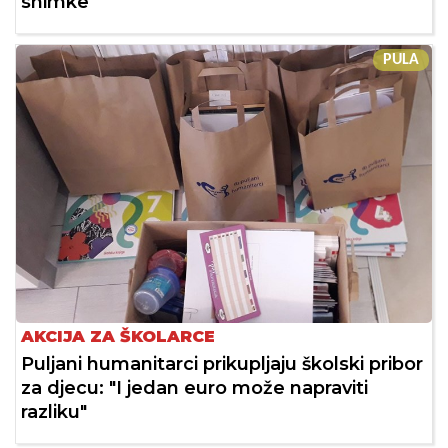
snimke
PULA
AKCIJA ZA ŠKOLARCE
Puljani humanitarci prikupljaju školski pribor
za djecu: "I jedan euro može napraviti
razliku"