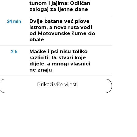
tunom i jajima: Odličan
zalogaj za ljetne dane
Dvije batane već plove
24
min
Istrom, a nova ruta vodi
od Motovunske šume do
obale
Mačke i psi nisu toliko
2
h
različiti: 14 stvari koje
dijele, a mnogi vlasnici
ne znaju
Prikaži više vijesti