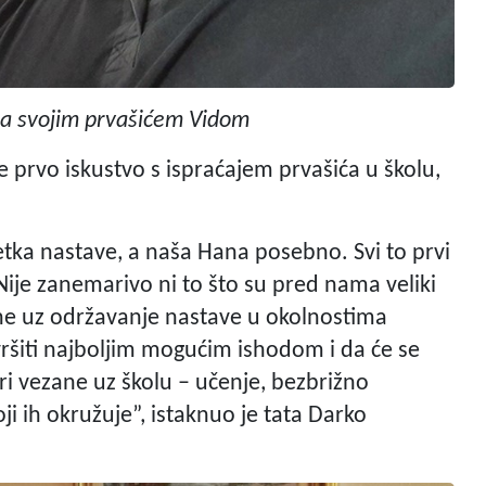
 sa svojim prvašićem Vidom
e prvo iskustvo s ispraćajem prvašića u školu,
očetka nastave, a naša Hana posebno. Svi to prvi
ije zanemarivo ni to što su pred nama veliki
ane uz održavanje nastave u okolnostima
ršiti najboljim mogućim ishodom i da će se
ri vezane uz školu – učenje, bezbrižno
ji ih okružuje”, istaknuo je tata Darko