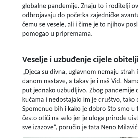
globalne pandemije. Znaju to i roditelji ov
odbrojavaju do početka zajedničke avantur
čemu se vesele, ali i čime je to njihov po
pomogao u pripremama.
Veselje i uzbuđenje cijele obitelj
„Djeca su divna, uglavnom nemaju strah i
danom nastave, a takav je i naš Vid. Nama 
put jednako uzbudljivo. Zbog pandemije d
kućama i nedostajalo im je društvo, tako 
Spomenuo bih i kako je dobro što smo u 
često otići na selo jer je uloga prirode u
sve izazove“, poručio je tata Neno Milavić,