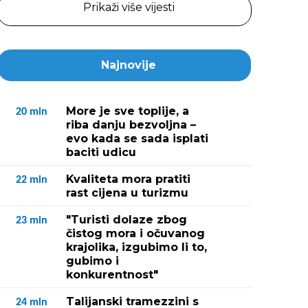
Prikaži više vijesti
Najnovije
More je sve toplije, a
20
min
riba danju bezvoljna –
evo kada se sada isplati
baciti udicu
Kvaliteta mora pratiti
22
min
rast cijena u turizmu
"Turisti dolaze zbog
23
min
čistog mora i očuvanog
krajolika, izgubimo li to,
gubimo i
konkurentnost"
Talijanski tramezzini s
24
min