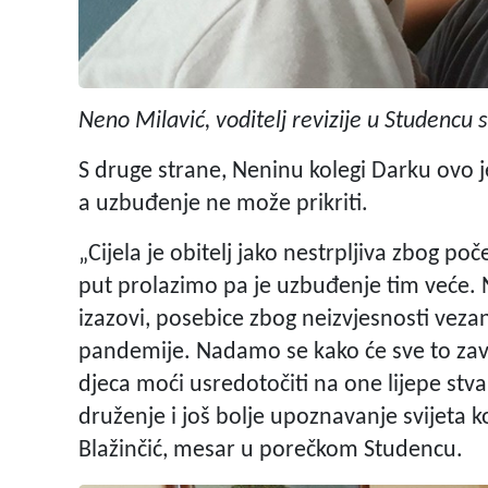
Neno Milavić, voditelj revizije u Studencu
S druge strane, Neninu kolegi Darku ovo j
a uzbuđenje ne može prikriti.
„Cijela je obitelj jako nestrpljiva zbog p
put prolazimo pa je uzbuđenje tim veće. N
izazovi, posebice zbog neizvjesnosti vez
pandemije. Nadamo se kako će sve to zav
djeca moći usredotočiti na one lijepe stva
druženje i još bolje upoznavanje svijeta ko
Blažinčić, mesar u porečkom Studencu.