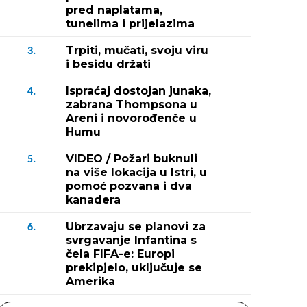
pred naplatama,
tunelima i prijelazima
Trpiti, mučati, svoju viru
3.
i besidu držati
Ispraćaj dostojan junaka,
4.
zabrana Thompsona u
Areni i novorođenče u
Humu
VIDEO / Požari buknuli
5.
na više lokacija u Istri, u
pomoć pozvana i dva
kanadera
Ubrzavaju se planovi za
6.
svrgavanje Infantina s
čela FIFA-e: Europi
prekipjelo, uključuje se
Amerika