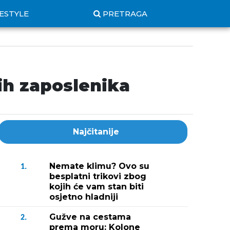
FESTYLE
PRETRAGA
ih zaposlenika
Najčitanije
Nemate klimu? Ovo su
1.
besplatni trikovi zbog
kojih će vam stan biti
osjetno hladniji
Gužve na cestama
2.
prema moru: Kolone