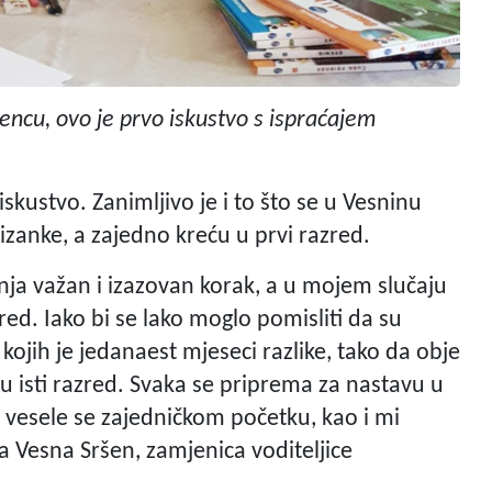
ncu, ovo je prvo iskustvo s ispraćajem
iskustvo. Zanimljivo je i to što se u Vesninu
izanke, a zajedno kreću u prvi razred.
anja važan i izazovan korak, a u mojem slučaju
zred. Iako bi se lako moglo pomisliti da su
kojih je jedanaest mjeseci razlike, tako da obje
e u isti razred. Svaka se priprema za nastavu u
u i vesele se zajedničkom početku, kao i mi
ma Vesna Sršen, zamjenica voditeljice