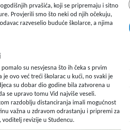
ogodišnjih prvašića, koji se pripremaju i sitno
e. Provjerili smo što neki od njih očekuju,
slodavac razveselio buduće školarce, a njima
i
 pomalo su nesvjesna što ih čeka s prvim
je ovo već treći školarac u kući, no svaki je
jeca su dobar dio godine bila zatvorena u
da se upravo tomu Vid najviše veseli.
tom razdoblju distanciranja imali mogućnost
istinu važna u zdravom odrastanju i pripremi za
 voditelj revizije u Studencu.