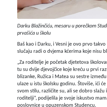
Darku Blažinčiću, mesaru u porečkom Stude
prvašića u školu
Baš kao i Darku, i Vesni je ovo prvo takvo 
slučaju radi o dvjema kćerima koje nisu bl
„Za roditelje je početak djetetova školov
tu su dvije djevojčice koje kreću u prvi ra
blizanke, Ružica i Matea su sestre između 
ulaze u istu školsku godinu. Štoviše, ići ć
svom stilu, različite su, ali se dobro slaž
roditelji”, podijelila je svoje iskustvo ma
poslovnice u opuzenskom Studencu.