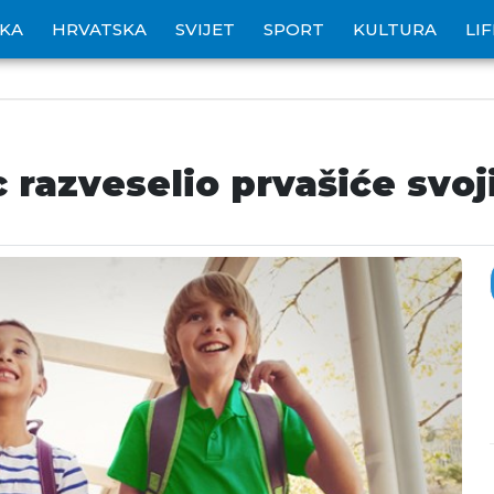
IKA
HRVATSKA
SVIJET
SPORT
KULTURA
LI
 razveselio prvašiće svoj