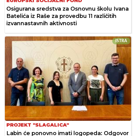
EUROPSKI SOCIJALNI FOND
Osigurana sredstva za Osnovnu školu Ivana
Batelića iz Raše za provedbu 11 različitih
izvannastavnih aktivnosti
ISTRA
PROJEKT "SLAGALICA"
Labin će ponovno imati logopeda: Odgovor