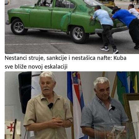
Nestanci struje, sankcije i nestašica nafte: Kuba
sve bliže novoj eskalaciji