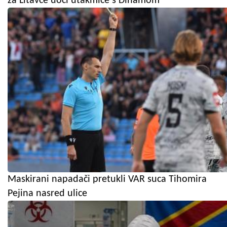
za Litavce uoči utakmice s Dinamom
Maskirani napadači pretukli VAR suca Tihomira
Pejina nasred ulice