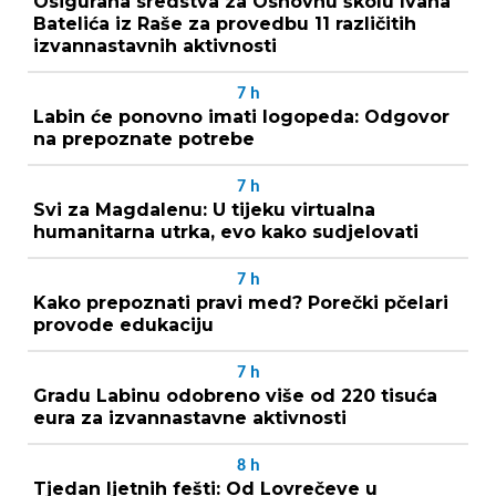
Osigurana sredstva za Osnovnu školu Ivana
Batelića iz Raše za provedbu 11 različitih
izvannastavnih aktivnosti
7
h
Labin će ponovno imati logopeda: Odgovor
na prepoznate potrebe
7
h
Svi za Magdalenu: U tijeku virtualna
humanitarna utrka, evo kako sudjelovati
7
h
Kako prepoznati pravi med? Porečki pčelari
provode edukaciju
7
h
Gradu Labinu odobreno više od 220 tisuća
eura za izvannastavne aktivnosti
8
h
Tjedan ljetnih fešti: Od Lovrečeve u