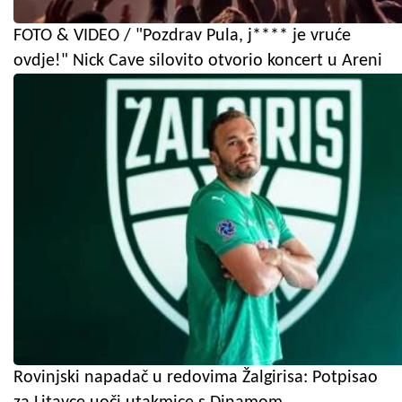
FOTO & VIDEO / "Pozdrav Pula, j**** je vruće
ovdje!" Nick Cave silovito otvorio koncert u Areni
Rovinjski napadač u redovima Žalgirisa: Potpisao