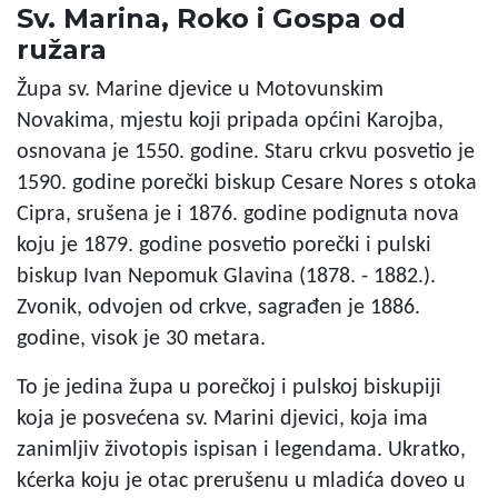
Sv. Marina, Roko i Gospa od
ružara
Župa sv. Marine djevice u Motovunskim
Novakima, mjestu koji pripada općini Karojba,
osnovana je 1550. godine. Staru crkvu posvetio je
1590. godine porečki biskup Cesare Nores s otoka
Cipra, srušena je i 1876. godine podignuta nova
koju je 1879. godine posvetio porečki i pulski
biskup Ivan Nepomuk Glavina (1878. - 1882.).
Zvonik, odvojen od crkve, sagrađen je 1886.
godine, visok je 30 metara.
To je jedina župa u porečkoj i pulskoj biskupiji
koja je posvećena sv. Marini djevici, koja ima
zanimljiv životopis ispisan i legendama. Ukratko,
kćerka koju je otac prerušenu u mladića doveo u