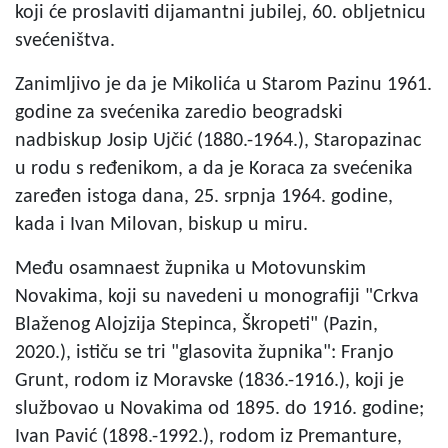
koji će proslaviti dijamantni jubilej, 60. obljetnicu
svećeništva.
Zanimljivo je da je Mikolića u Starom Pazinu 1961.
godine za svećenika zaredio beogradski
nadbiskup Josip Ujčić (1880.-1964.), Staropazinac
u rodu s ređenikom, a da je Koraca za svećenika
zaređen istoga dana, 25. srpnja 1964. godine,
kada i Ivan Milovan, biskup u miru.
Među osamnaest župnika u Motovunskim
Novakima, koji su navedeni u monografiji "Crkva
Blaženog Alojzija Stepinca, Škropeti" (Pazin,
2020.), ističu se tri "glasovita župnika": Franjo
Grunt, rodom iz Moravske (1836.-1916.), koji je
službovao u Novakima od 1895. do 1916. godine;
Ivan Pavić (1898.-1992.), rodom iz Premanture,