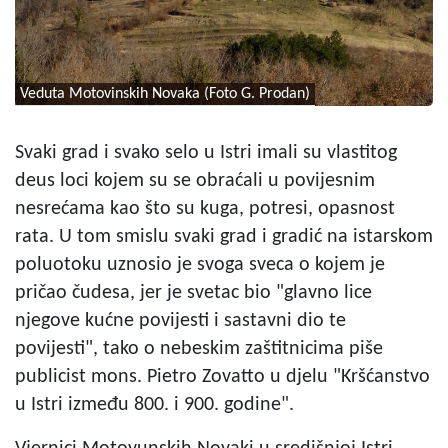
Veduta Motovinskih Novaka (Foto G. Prodan)
Svaki grad i svako selo u Istri imali su vlastitog
deus loci kojem su se obraćali u povijesnim
nesrećama kao što su kuga, potresi, opasnost
rata. U tom smislu svaki grad i gradić na istarskom
poluotoku uznosio je svoga sveca o kojem je
pričao čudesa, jer je svetac bio "glavno lice
njegove kućne povijesti i sastavni dio te
povijesti", tako o nebeskim zaštitnicima piše
publicist mons. Pietro Zovatto u djelu "Kršćanstvo
u Istri između 800. i 900. godine".