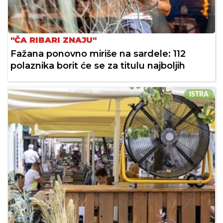
"ČA RIBARI ZNAJU"
Fažana ponovno miriše na sardele: 112
polaznika borit će se za titulu najboljih
ISTRA