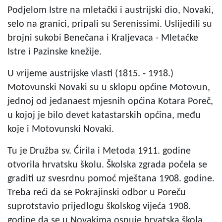
Podjelom Istre na mletački i austrijski dio, Novaki,
selo na granici, pripali su Serenissimi. Uslijedili su
brojni sukobi Benečana i Kraljevaca - Mletačke
Istre i Pazinske knežije.
U vrijeme austrijske vlasti (1815. - 1918.)
Motovunski Novaki su u sklopu općine Motovun,
jednoj od jedanaest mjesnih općina Kotara Poreč,
u kojoj je bilo devet katastarskih općina, među
koje i Motovunski Novaki.
Tu je Družba sv. Ćirila i Metoda 1911. godine
otvorila hrvatsku školu. Školska zgrada počela se
graditi uz svesrdnu pomoć mještana 1908. godine.
Treba reći da se Pokrajinski odbor u Poreču
suprotstavio prijedlogu školskog vijeća 1908.
godine da se u Novakima osnuje hrvatska škola.