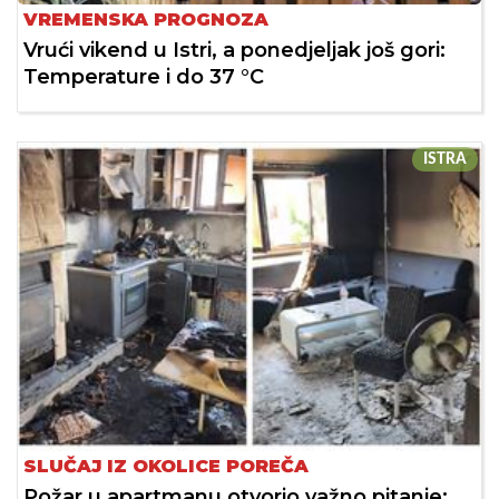
VREMENSKA PROGNOZA
Vrući vikend u Istri, a ponedjeljak još gori:
Temperature i do 37 °C
ISTRA
SLUČAJ IZ OKOLICE POREČA
Požar u apartmanu otvorio važno pitanje: