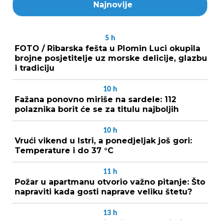
Najnovije
5
h
FOTO / Ribarska fešta u Plomin Luci okupila
brojne posjetitelje uz morske delicije, glazbu
i tradiciju
10
h
Fažana ponovno miriše na sardele: 112
polaznika borit će se za titulu najboljih
10
h
Vrući vikend u Istri, a ponedjeljak još gori:
Temperature i do 37 °C
11
h
Požar u apartmanu otvorio važno pitanje: Što
napraviti kada gosti naprave veliku štetu?
13
h