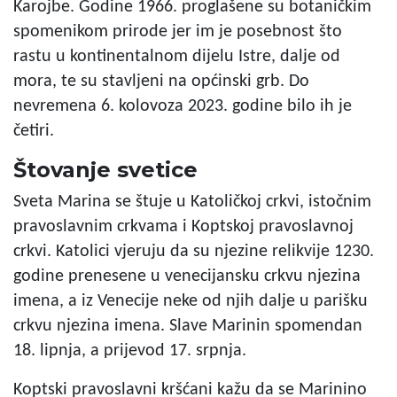
Karojbe. Godine 1966. proglašene su botaničkim
spomenikom prirode jer im je posebnost što
rastu u kontinentalnom dijelu Istre, dalje od
mora, te su stavljeni na općinski grb. Do
nevremena 6. kolovoza 2023. godine bilo ih je
četiri.
Štovanje svetice
Sveta Marina se štuje u Katoličkoj crkvi, istočnim
pravoslavnim crkvama i Koptskoj pravoslavnoj
crkvi. Katolici vjeruju da su njezine relikvije 1230.
godine prenesene u venecijansku crkvu njezina
imena, a iz Venecije neke od njih dalje u parišku
crkvu njezina imena. Slave Marinin spomendan
18. lipnja, a prijevod 17. srpnja.
Koptski pravoslavni kršćani kažu da se Marinino