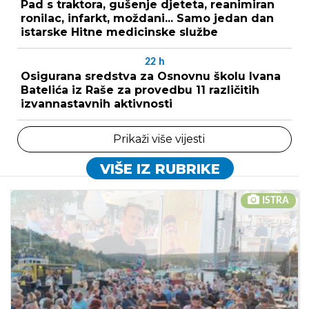
Pad s traktora, gušenje djeteta, reanimiran
ronilac, infarkt, moždani... Samo jedan dan
istarske Hitne medicinske službe
22
h
Osigurana sredstva za Osnovnu školu Ivana
Batelića iz Raše za provedbu 11 različitih
izvannastavnih aktivnosti
Prikaži više vijesti
VIŠE IZ RUBRIKE
ISTRA