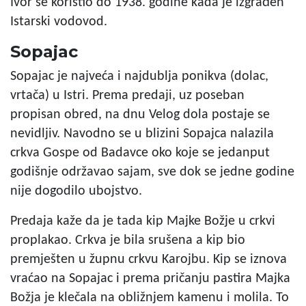
Ivor se koristio do 1938. godine kada je izgrađen
Istarski vodovod.
Sopajac
Sopajac je najveća i najdublja ponikva (dolac,
vrtača) u Istri. Prema predaji, uz poseban
propisan obred, na dnu Velog dola postaje se
nevidljiv. Navodno se u blizini Sopajca nalazila
crkva Gospe od Badavce oko koje se jedanput
godišnje održavao sajam, sve dok se jedne godine
nije dogodilo ubojstvo.
Predaja kaže da je tada kip Majke Božje u crkvi
proplakao. Crkva je bila srušena a kip bio
premješten u župnu crkvu Karojbu. Kip se iznova
vraćao na Sopajac i prema pričanju pastira Majka
Božja je klečala na obližnjem kamenu i molila. To