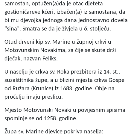
samostan, optužen(a)da je otac djeteta
gostioničareve kćeri, izbačen(a) iz samostana, da
bi mu djevojka jednoga dana jednostavno dovela
"sina". Smatra se da je živjela u 6. stoljeću.
Otud drveni kip sv. Marine u župnoj crkvi u
Motovunskim Novakima, za čije se skute drži
dječak, nazvan Feliks.
U naselju je crkva sv. Roka prezbitera iz 14. st.,
suzaštitnika župe, a u blizini mjesta crkva Gospe
od Ružara (Krunice) iz 1683. godine. Obje na
pročelju imaju preslicu.
Mjesto Motovunski Novaki u povijesnim spisima
spominje se od 1258. godine.
Župa sv. Marine djevice pokriva naselja: