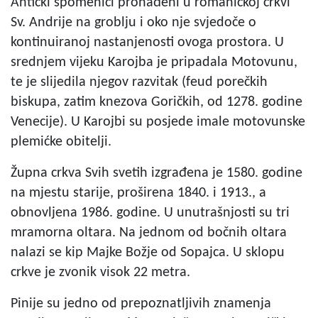
Antički spomenici pronađeni u romaničkoj crkvi
Sv. Andrije na groblju i oko nje svjedoče o
kontinuiranoj nastanjenosti ovoga prostora. U
srednjem vijeku Karojba je pripadala Motovunu,
te je slijedila njegov razvitak (feud porečkih
biskupa, zatim knezova Goričkih, od 1278. godine
Venecije). U Karojbi su posjede imale motovunske
plemićke obitelji.
Župna crkva Svih svetih izgrađena je 1580. godine
na mjestu starije, proširena 1840. i 1913., a
obnovljena 1986. godine. U unutrašnjosti su tri
mramorna oltara. Na jednom od bočnih oltara
nalazi se kip Majke Božje od Sopajca. U sklopu
crkve je zvonik visok 22 metra.
Pinije su jedno od prepoznatljivih znamenja