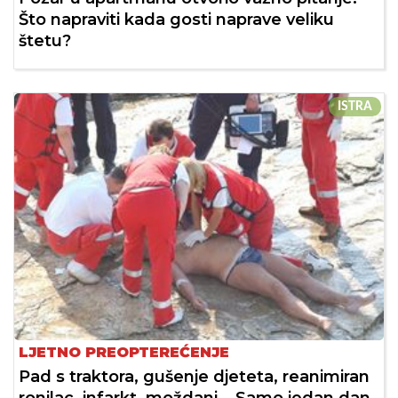
Što napraviti kada gosti naprave veliku
štetu?
ISTRA
LJETNO PREOPTEREĆENJE
Pad s traktora, gušenje djeteta, reanimiran
ronilac, infarkt, moždani... Samo jedan dan