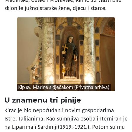
Mađarske, Češke i Moravske, kamo su vlasti bile
sklonile južnoistarske žene, djecu i starce.
Kip sv. Marine s dječakom
(Privatna arhiva)
U znamenu tri pinije
Kirac je bio nepoćudan i novim gospodarima
Istre, Talijanima. Kao sumnjiva osoba interniran je
na Liparima i Sardiniji(1919.-1921.). Potom su mu