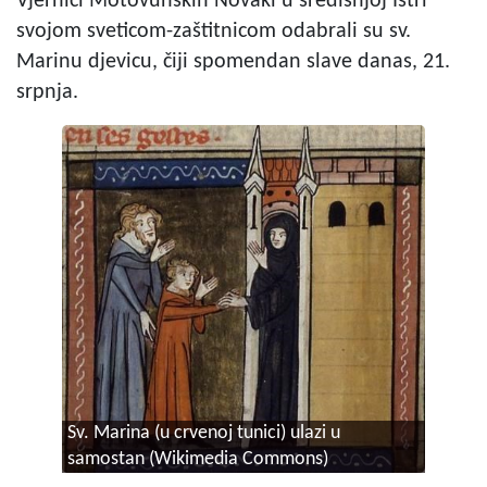
Vjernici Motovunskih Novaki u središnjoj Istri
svojom sveticom-zaštitnicom odabrali su sv.
Marinu djevicu, čiji spomendan slave danas, 21.
srpnja.
Sv. Marina (u crvenoj tunici) ulazi u
samostan
(Wikimedia Commons)