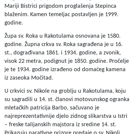
Mariji Bistrici prigodom proglašenja Stepinca
blaženim. Kamen temeljac postavljen je 1999.
godine.
Župa sv. Roka u Rakotulama osnovana je 1580.
godine. Župna crkva sv. Roka sagrađena je u 16.
st., dograđivana 1861. i 1934. godine, a zvonik,
visok 22 metra, podignut je 1850. godine. Pročelje
je te 1934. godine izrađeno od domaćeg kamena
iz zaseoka Močitad.
U crkvici sv. Nikole na groblju u Rakotulama, koju
su sagradili u 14. st. članovi motovunskog ogranka
mletačkih patricija Barbo, sačuvano je
najreprezentativnije djelo zidnog slikarstva u Istri
– freske talijanskih majstora iz sredine 14. st.
Prikazuju narativne prizore predaje o sv. Nikoli