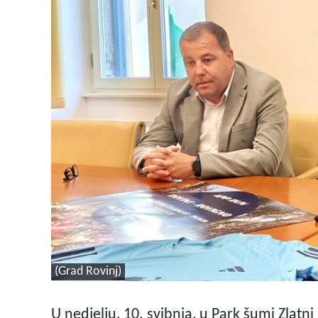
(Grad Rovinj)
U nedjelju, 10. svibnja, u Park šumi Zlatni