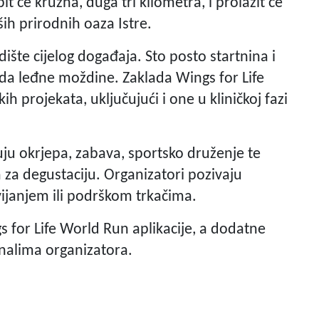
it će kružna, duga tri kilometra, i prolazit će
ših prirodnih oaza Istre.
šte cijelog događaja. Sto posto startnina i
eda leđne moždine. Zaklada Wings for Life
ih projekata, uključujući i one u kliničkoj fazi
kuju okrjepa, zabava, sportsko druženje te
 za degustaciju. Organizatori pozivaju
ijanjem ili podrškom trkačima.
 for Life World Run aplikacije, a dodatne
nalima organizatora.