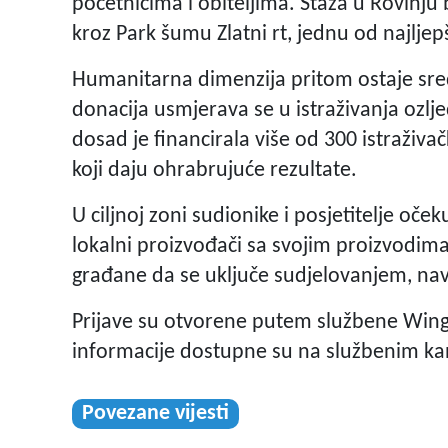
početnicima i obiteljima. Staza u Rovinju b
kroz Park šumu Zlatni rt, jednu od najljep
Humanitarna dimenzija pritom ostaje sredi
donacija usmjerava se u istraživanja ozlj
dosad je financirala više od 300 istraživačk
koji daju ohrabrujuće rezultate.
U ciljnoj zoni sudionike i posjetitelje oče
lokalni proizvođači sa svojim proizvodima
građane da se uključe sudjelovanjem, nav
Prijave su otvorene putem službene Wings
informacije dostupne su na službenim ka
Povezane vijesti