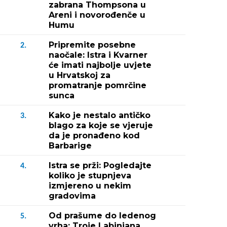
zabrana Thompsona u
Areni i novorođenče u
Humu
Pripremite posebne
2.
naočale: Istra i Kvarner
će imati najbolje uvjete
u Hrvatskoj za
promatranje pomrčine
sunca
Kako je nestalo antičko
3.
blago za koje se vjeruje
da je pronađeno kod
Barbarige
Istra se prži: Pogledajte
4.
koliko je stupnjeva
izmjereno u nekim
gradovima
Od prašume do ledenog
5.
vrha: Troje Labinjana