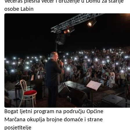
Večeras plesna večer i druženje u Domu za starije
osobe Labin
Bogat ljetni program na području Općine
Marčana okuplja brojne domaće i strane
posjetitelje