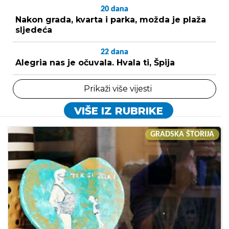
20
dana
Nakon grada, kvarta i parka, možda je plaža
sljedeća
22
dana
Alegria nas je očuvala. Hvala ti, Špija
Prikaži više vijesti
VIŠE IZ RUBRIKE
GRADSKA ŠTORIJA