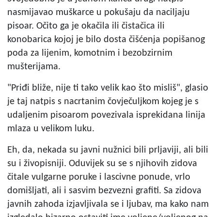
nasmijavao muškarce u pokušaju da naciljaju
pisoar. Očito ga je okačila ili čistačica ili
konobarica kojoj je bilo dosta čišćenja popišanog
poda za lijenim, komotnim i bezobzirnim
mušterijama.
"Priđi bliže, nije ti tako velik kao što misliš", glasio
je taj natpis s nacrtanim čovječuljkom kojeg je s
udaljenim pisoarom povezivala isprekidana linija
mlaza u velikom luku.
Eh, da, nekada su javni nužnici bili prljaviji, ali bili
su i živopisniji. Oduvijek su se s njihovih zidova
čitale vulgarne poruke i lascivne ponude, vrlo
domišljati, ali i sasvim bezvezni grafiti. Sa zidova
javnih zahoda izjavljivala se i ljubav, ma kako nam