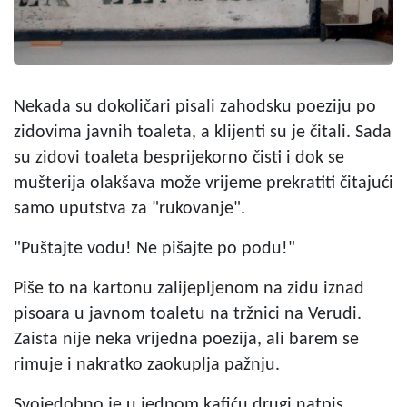
Nekada su dokoličari pisali zahodsku poeziju po
zidovima javnih toaleta, a klijenti su je čitali. Sada
su zidovi toaleta besprijekorno čisti i dok se
mušterija olakšava može vrijeme prekratiti čitajući
samo uputstva za "rukovanje".
"Puštajte vodu! Ne pišajte po podu!"
Piše to na kartonu zalijepljenom na zidu iznad
pisoara u javnom toaletu na tržnici na Verudi.
Zaista nije neka vrijedna poezija, ali barem se
rimuje i nakratko zaokuplja pažnju.
Svojedobno je u jednom kafiću drugi natpis