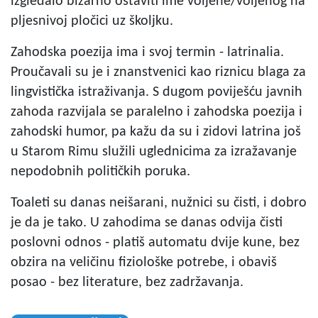
izgledalo bizarno ostaviti ime voljene/voljenog na
pljesnivoj pločici uz školjku.
Zahodska poezija ima i svoj termin - latrinalia.
Proučavali su je i znanstvenici kao riznicu blaga za
lingvistička istraživanja. S dugom poviješću javnih
zahoda razvijala se paralelno i zahodska poezija i
zahodski humor, pa kažu da su i zidovi latrina još
u Starom Rimu služili uglednicima za izražavanje
nepodobnih političkih poruka.
Toaleti su danas neišarani, nužnici su čisti, i dobro
je da je tako. U zahodima se danas odvija čisti
poslovni odnos - platiš automatu dvije kune, bez
obzira na veličinu fiziološke potrebe, i obaviš
posao - bez literature, bez zadržavanja.