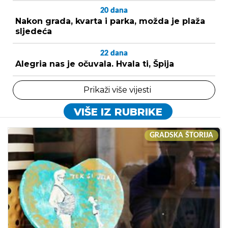
20
dana
Nakon grada, kvarta i parka, možda je plaža
sljedeća
22
dana
Alegria nas je očuvala. Hvala ti, Špija
Prikaži više vijesti
VIŠE IZ RUBRIKE
GRADSKA ŠTORIJA