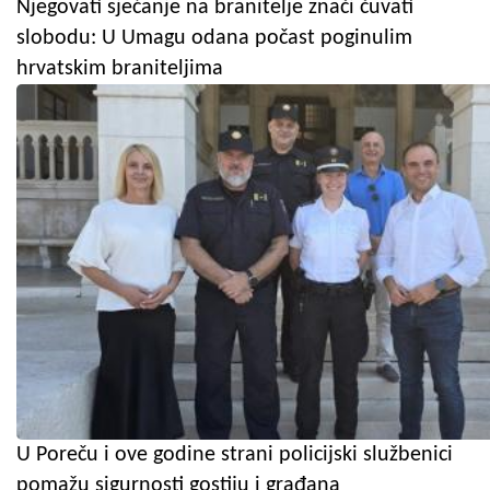
Njegovati sjećanje na branitelje znači čuvati
slobodu: U Umagu odana počast poginulim
hrvatskim braniteljima
U Poreču i ove godine strani policijski službenici
pomažu sigurnosti gostiju i građana