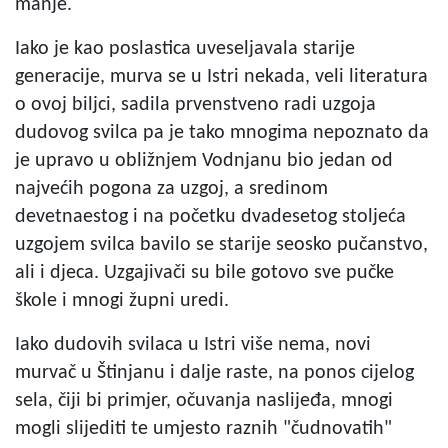
manje.
Iako je kao poslastica uveseljavala starije
generacije, murva se u Istri nekada, veli literatura
o ovoj biljci, sadila prvenstveno radi uzgoja
dudovog svilca pa je tako mnogima nepoznato da
je upravo u obližnjem Vodnjanu bio jedan od
najvećih pogona za uzgoj, a sredinom
devetnaestog i na početku dvadesetog stoljeća
uzgojem svilca bavilo se starije seosko pučanstvo,
ali i djeca. Uzgajivači su bile gotovo sve pučke
škole i mnogi župni uredi.
Iako dudovih svilaca u Istri više nema, novi
murvač u Štinjanu i dalje raste, na ponos cijelog
sela, čiji bi primjer, očuvanja naslijeđa, mnogi
mogli slijediti te umjesto raznih "čudnovatih"