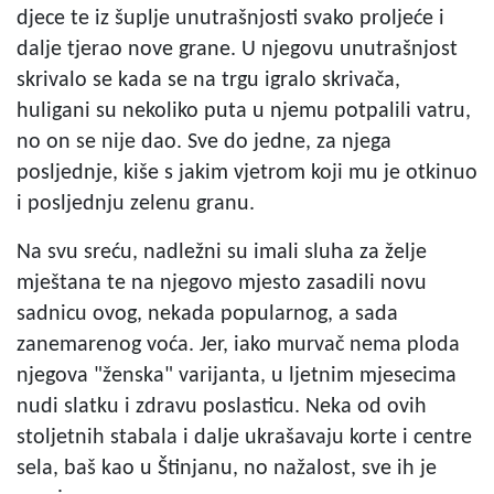
djece te iz šuplje unutrašnjosti svako proljeće i
dalje tjerao nove grane. U njegovu unutrašnjost
skrivalo se kada se na trgu igralo skrivača,
huligani su nekoliko puta u njemu potpalili vatru,
no on se nije dao. Sve do jedne, za njega
posljednje, kiše s jakim vjetrom koji mu je otkinuo
i posljednju zelenu granu.
Na svu sreću, nadležni su imali sluha za želje
mještana te na njegovo mjesto zasadili novu
sadnicu ovog, nekada popularnog, a sada
zanemarenog voća. Jer, iako murvač nema ploda
njegova "ženska" varijanta, u ljetnim mjesecima
nudi slatku i zdravu poslasticu. Neka od ovih
stoljetnih stabala i dalje ukrašavaju korte i centre
sela, baš kao u Štinjanu, no nažalost, sve ih je