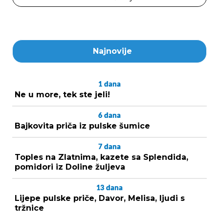
Najnovije
1
dana
Ne u more, tek ste jeli!
6
dana
Bajkovita priča iz pulske šumice
7
dana
Toples na Zlatnima, kazete sa Splendida,
pomidori iz Doline žuljeva
13
dana
Lijepe pulske priče, Davor, Melisa, ljudi s
tržnice