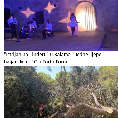
"Istrijan na Tinderu" u Balama, "Jedne lijepe
baljanske noći" u Fortu Forno