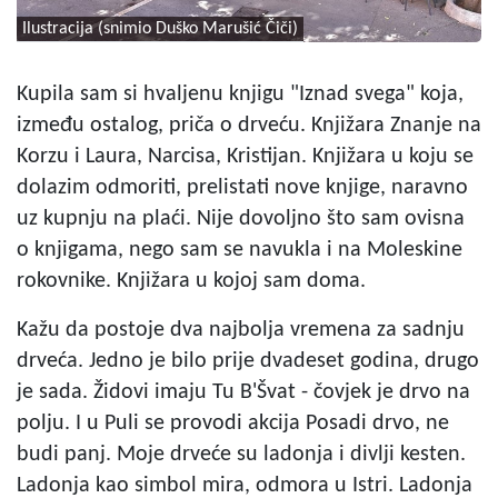
Ilustracija (snimio Duško Marušić Čiči)
Kupila sam si hvaljenu knjigu "Iznad svega" koja,
između ostalog, priča o drveću. Knjižara Znanje na
Korzu i Laura, Narcisa, Kristijan. Knjižara u koju se
dolazim odmoriti, prelistati nove knjige, naravno
uz kupnju na plaći. Nije dovoljno što sam ovisna
o knjigama, nego sam se navukla i na Moleskine
rokovnike. Knjižara u kojoj sam doma.
Kažu da postoje dva najbolja vremena za sadnju
drveća. Jedno je bilo prije dvadeset godina, drugo
je sada. Židovi imaju Tu B'Švat - čovjek je drvo na
polju. I u Puli se provodi akcija Posadi drvo, ne
budi panj. Moje drveće su ladonja i divlji kesten.
Ladonja kao simbol mira, odmora u Istri. Ladonja