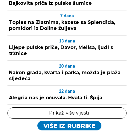
Bajkovita priča iz pulske šumice
7
dana
Toples na Zlatnima, kazete sa Splendida,
pomidori iz Doline žuljeva
13
dana
Lijepe pulske priče, Davor, Melisa, ljudi s
tržnice
20
dana
Nakon grada, kvarta i parka, možda je plaža
sljedeća
22
dana
Alegria nas je očuvala. Hvala ti, Špija
Prikaži više vijesti
VIŠE IZ RUBRIKE