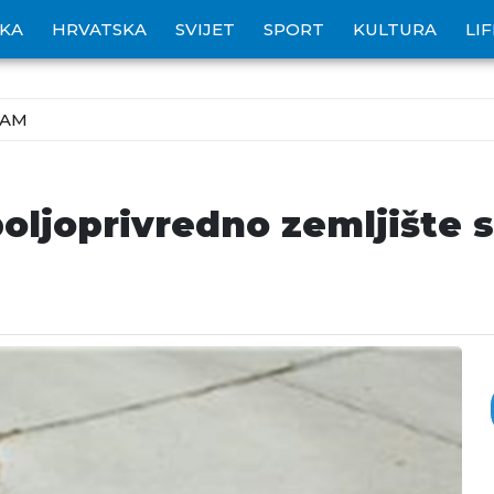
IKA
HRVATSKA
SVIJET
SPORT
KULTURA
LI
ZAM
ljoprivredno zemljište st