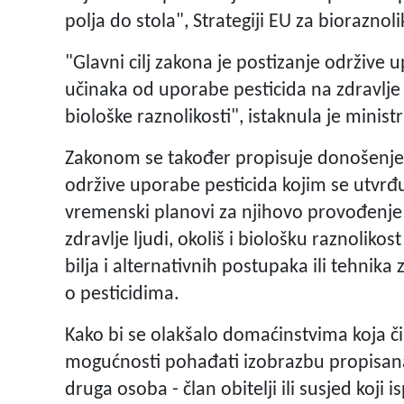
polja do stola", Strategiji EU za biorazn
"Glavni cilj zakona je postizanje održive 
učinaka od uporabe pesticida na zdravlje lj
biološke raznolikosti", istaknula je ministr
Zakonom se također propisuje donošenje 
održive uporabe pesticida kojim se utvrđuj
vremenski planovi za njihovo provođenje r
zdravlje ljudi, okoliš i biološku raznolikos
bilja i alternativnih postupaka ili tehnika 
o pesticidima.
Kako bi se olakšalo domaćinstvima koja či
mogućnosti pohađati izobrazbu propisana 
druga osoba - član obitelji ili susjed koji 