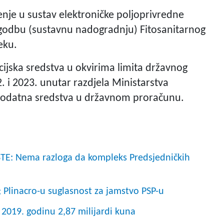
nje u sustav elektroničke poljoprivredne
lagodbu (sustavnu nadogradnju) Fitosanitarnog
eku.
ijska sredstva u okvirima limita državnog
. i 2023. unutar razdjela Ministarstva
i dodatna sredstva u državnom proračunu.
E: Nema razloga da kompleks Predsjedničkih
Plinacro-u suglasnost za jamstvo PSP-u
2019. godinu 2,87 milijardi kuna