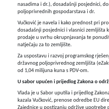
nasadima i dr.), dosadašnji posjednici, dom
poljoprivrednih gospodarstava i dr.
Vučković je navela i kako prednost pri pr
dosadašnji posjednici i vlasnici zemljišta 
prodaje u svrhu okrupnjavanja te ponudite
natječaju za to zemljište.
Za uspostavu i razvoj programskog rješenj
državnog poljoprivrednog zemljišta (eZa
od 1,04 milijuna kuna s PDV-om.
U sabor upućen i prijedlog Zakona o održ
Vlada je u Sabor uputila i prijedlog Zakon
kazala Vučković, prenose odredbe EU direk
Zajednice u postizanju održive upotrebe p