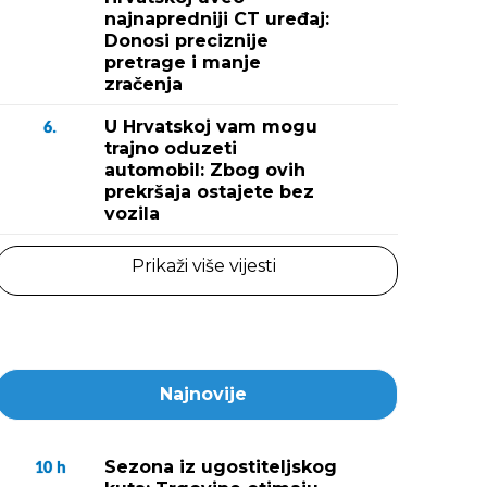
najnapredniji CT uređaj:
Donosi preciznije
pretrage i manje
zračenja
U Hrvatskoj vam mogu
6.
trajno oduzeti
automobil: Zbog ovih
prekršaja ostajete bez
vozila
Prikaži više vijesti
Najnovije
Sezona iz ugostiteljskog
10
h