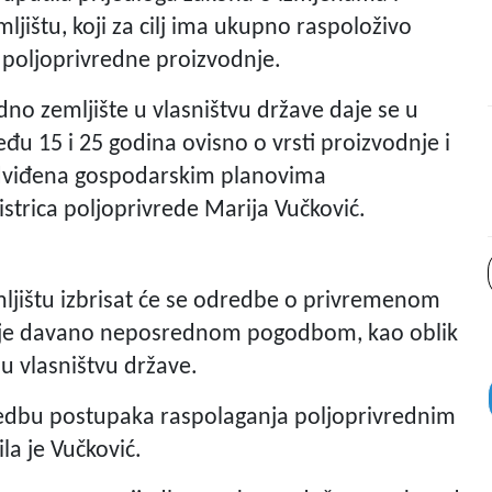
štu, koji za cilj ima ukupno raspoloživo
u poljoprivredne proizvodnje.
no zemljište u vlasništvu države daje se u
u 15 i 25 godina ovisno o vrsti proizvodnje i
redviđena gospodarskim planovima
istrica poljoprivrede Marija Vučković.
ljištu izbrisat će se odredbe o privremenom
je je davano neposrednom pogodbom, kao oblik
u vlasništvu države.
ovedbu postupaka raspolaganja poljoprivrednim
la je Vučković.