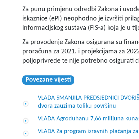
Za punu primjenu odredbi Zakona i uvođe
iskaznice (ePI) neophodno je izvršiti pri
informacijskog sustava (FIS-a) koja je u tij
Za provođenje Zakona osigurana su financ
proračuna za 2021. i projekcijama za 2022
poljoprivrede te nije potrebno osigurat
Povezane vijesti
VLADA SMANJILA PREDSJEDNICI DVORIŠT
dvora zauzima toliku površinu
VLADA Agroduhanu 7,66 milijuna kuna; 
VLADA Za program izravnih plaćanja za 