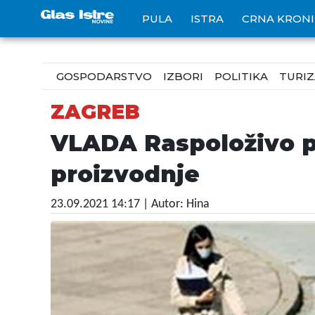
PULA
ISTRA
CRNA KRON
GOSPODARSTVO
IZBORI
POLITIKA
TURI
ZAGREB
VLADA Raspoloživo po
proizvodnje
23.09.2021 14:17
| Autor: Hina