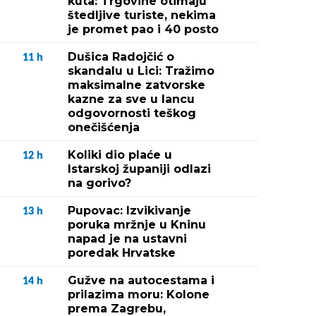
kuta: Trgovine otimaju
štedljive turiste, nekima
je promet pao i 40 posto
Dušica Radojčić o
11
h
skandalu u Lici: Tražimo
maksimalne zatvorske
kazne za sve u lancu
odgovornosti teškog
onečišćenja
Koliki dio plaće u
12
h
Istarskoj županiji odlazi
na gorivo?
Pupovac: Izvikivanje
13
h
poruka mržnje u Kninu
napad je na ustavni
poredak Hrvatske
Gužve na autocestama i
14
h
prilazima moru: Kolone
prema Zagrebu,