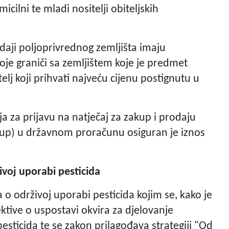
icilni te mladi nositelji obiteljskih
odaji poljoprivrednog zemljišta imaju
koje graniči sa zemljištem koje je predmet
lj koji prihvati najveću cijenu postignutu u
a za prijavu na natječaj za zakup i prodaju
kup) u državnom proračunu osiguran je iznos
ivoj uporabi pesticida
a o održivoj uporabi pesticida kojim se, kako je
tive o uspostavi okvira za djelovanje
esticida te se zakon prilagođava strategiji "Od