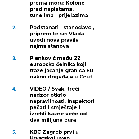
prema moru: Kolone
pred naplatama,
tunelima i prijelazima
Podstanari i stanodavci,
2.
pripremite se: Vlada
uvodi nova pravila
najma stanova
Plenković među 22
3.
europska čelnika koji
traže jačanje granica EU
nakon događaja u Ceut
VIDEO / Svaki treći
4.
nadzor otkrio
nepravilnosti, inspektori
pečatili smještaje i
izrekli kazne veće od
dva milijuna eura
KBC Zagreb prvi u
5.
Hrvatskoj uveo