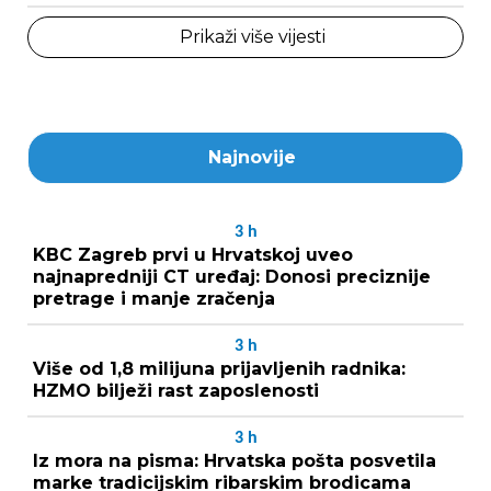
Prikaži više vijesti
Najnovije
3
h
KBC Zagreb prvi u Hrvatskoj uveo
najnapredniji CT uređaj: Donosi preciznije
pretrage i manje zračenja
3
h
Više od 1,8 milijuna prijavljenih radnika:
HZMO bilježi rast zaposlenosti
3
h
Iz mora na pisma: Hrvatska pošta posvetila
marke tradicijskim ribarskim brodicama