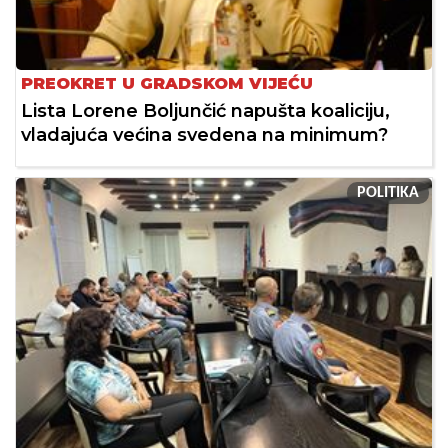
PREOKRET U GRADSKOM VIJEĆU
Lista Lorene Boljunčić napušta koaliciju,
vladajuća većina svedena na minimum?
POLITIKA