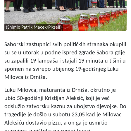
(Snimio Patrik Macek/Pixsell)
Saborski zastupnici svih političkih stranaka okupili
su se u utorak u podne ispred zgrade Sabora gdje
su zapalili 19 lampaša i stajali 19 minuta u tišini u
spomen na svirepo ubijenog 19-godišnjeg Luku
Milovca iz Drniša.
Luku Milovca, maturanta iz Drniša, okrutno je
ubio 50-godišnji Kristijan Aleksić, koji je već
odslužio zatvorsku kaznu za ubojstvo djevojke. Do
tragedije je došlo u subotu 23,05 kad je Milovac
Aleksiću dostavio pizzu, a on ga je usmrtio