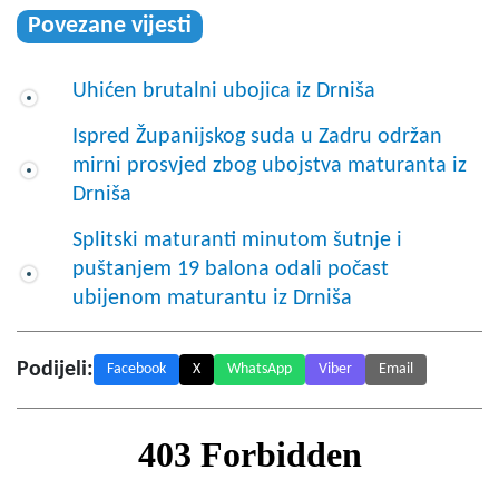
Povezane vijesti
Uhićen brutalni ubojica iz Drniša
Ispred Županijskog suda u Zadru održan
mirni prosvjed zbog ubojstva maturanta iz
Drniša
Splitski maturanti minutom šutnje i
puštanjem 19 balona odali počast
ubijenom maturantu iz Drniša
Podijeli:
Facebook
X
WhatsApp
Viber
Email