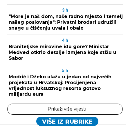
3
h
"More je naš dom, naše radno mjesto i temelj
našeg poslovanja": Privatni brodari udružili
snage u čišćenju uvala i obale
4
h
Braniteljske mirovine idu gore? Ministar
Medved otkrio detalje izmjena koje stižu u
Sabor
5
h
Modrić i Džeko ulažu u jedan od najvećih
projekata u Hrvatskoj: Procijenjena
vrijednost luksuznog resorta gotovo
milijardu eura
Prikaži više vijesti
VIŠE IZ RUBRIKE