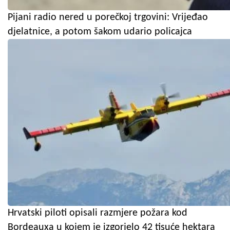
Pijani radio nered u porečkoj trgovini: Vrijeđao
djelatnice, a potom šakom udario policajca
Hrvatski piloti opisali razmjere požara kod
Bordeauxa u kojem je izgorjelo 42 tisuće hektara