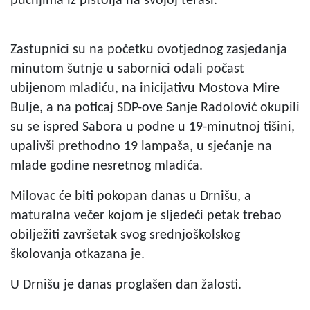
pucnjima iz pištolja na svojoj terasi.
Zastupnici su na početku ovotjednog zasjedanja
minutom šutnje u sabornici odali počast
ubijenom mladiću, na inicijativu Mostova Mire
Bulje, a na poticaj SDP-ove Sanje Radolović okupili
su se ispred Sabora u podne u 19-minutnoj tišini,
upalivši prethodno 19 lampaša, u sjećanje na
mlade godine nesretnog mladića.
Milovac će biti pokopan danas u Drnišu, a
maturalna večer kojom je sljedeći petak trebao
obilježiti završetak svog srednjoškolskog
školovanja otkazana je.
U Drnišu je danas proglašen dan žalosti.