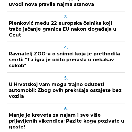
uvodi nova pravila najma stanova
3.
Plenković među 22 europska čelnika koji
traže jačanje granica EU nakon događaja u
Ceut
4.
Ravnatelj ZOO-a o snimci koja je prethodila
smrti: "Ta igra je očito prerasla u nekakav
sukob"
5.
U Hrvatskoj vam mogu trajno oduzeti
automobil: Zbog ovih prekršaja ostajete bez
vozila
6.
Manje je kreveta za najam i sve više
prijavljenih vikendica: Pazite koga pozivate u
goste!