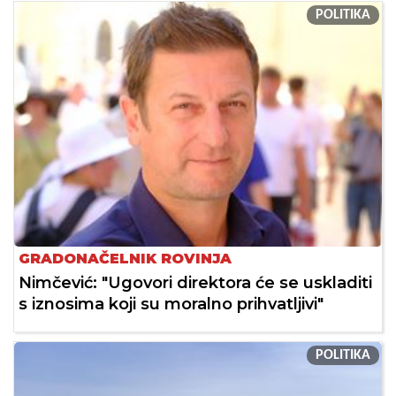
POLITIKA
GRADONAČELNIK ROVINJA
Nimčević: "Ugovori direktora će se uskladiti
s iznosima koji su moralno prihvatljivi"
POLITIKA