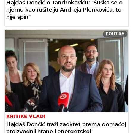
Hajdaš Dončić o Jandrokoviću: "Šuška se o
njemu kao rušitelju Andreja Plenkovića, to
nije spin"
POLITIKA
KRITIKE VLADI
Hajdaš Dončić traži zaokret prema domaćoj
proizvodnji hrane i energetskoj