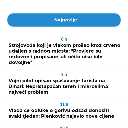
Najnovije
8
h
Strojovođa koji je vlakom prošao kroz crveno
udaljen s radnog mjesta: "Provjere su
redovne i propisane, ali očito nisu bile
dovoljne"
9
h
Vojni pilot opisao spašavanje turista na
Dinari: Nepristupačan teren i mikroklima
najveći problem
11
h
Vlada će odluke o gorivu odsad donositi
svaki tjedan: Plenković najavio nove cijene