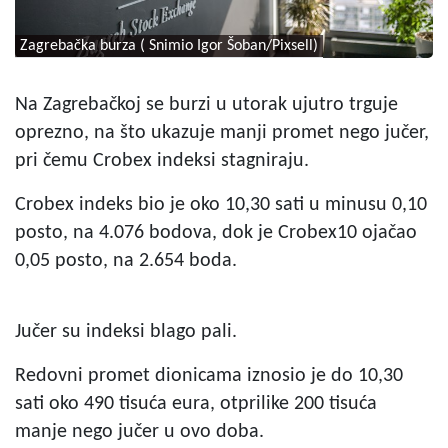
Zagrebačka burza ( Snimio Igor Šoban/Pixsell)
Na Zagrebačkoj se burzi u utorak ujutro trguje
oprezno, na što ukazuje manji promet nego jučer,
pri čemu Crobex indeksi stagniraju.
Crobex indeks bio je oko 10,30 sati u minusu 0,10
posto, na 4.076 bodova, dok je Crobex10 ojačao
0,05 posto, na 2.654 boda.
Jučer su indeksi blago pali.
Redovni promet dionicama iznosio je do 10,30
sati oko 490 tisuća eura, otprilike 200 tisuća
manje nego jučer u ovo doba.