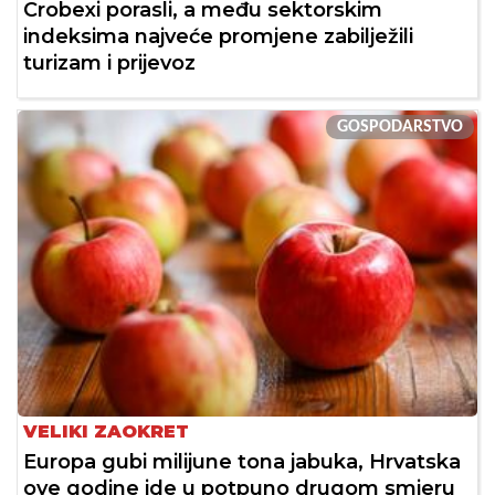
Crobexi porasli, a među sektorskim
indeksima najveće promjene zabilježili
turizam i prijevoz
GOSPODARSTVO
VELIKI ZAOKRET
Europa gubi milijune tona jabuka, Hrvatska
ove godine ide u potpuno drugom smjeru