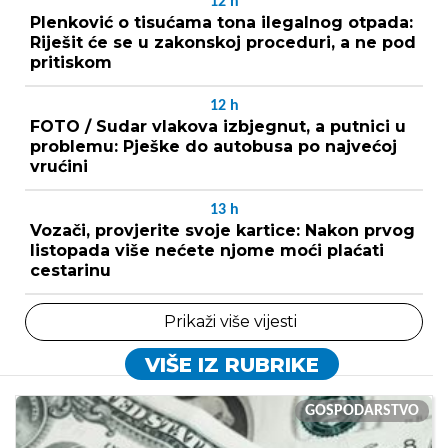
12
h
Plenković o tisućama tona ilegalnog otpada:
Riješit će se u zakonskoj proceduri, a ne pod
pritiskom
12
h
FOTO / Sudar vlakova izbjegnut, a putnici u
problemu: Pješke do autobusa po najvećoj
vrućini
13
h
Vozači, provjerite svoje kartice: Nakon prvog
listopada više nećete njome moći plaćati
cestarinu
Prikaži više vijesti
VIŠE IZ RUBRIKE
GOSPODARSTVO