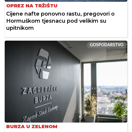
OPREZ NA TRŽIŠTU
Cijene nafte ponovno rastu, pregovori o
Hormuškom tjesnacu pod velikim su
upitnikom
GOSPODARSTVO
BURZA U ZELENOM