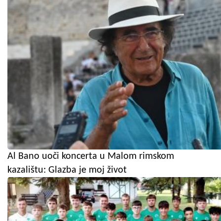
Al Bano uoči koncerta u Malom rimskom
kazalištu: Glazba je moj život