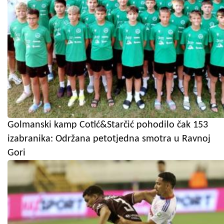
Golmanski kamp Cotić&Starčić pohodilo čak 153
izabranika: Održana petotjedna smotra u Ravnoj
Gori