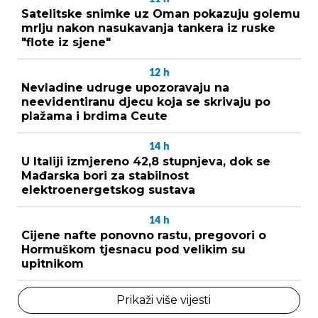
Satelitske snimke uz Oman pokazuju golemu
mrlju nakon nasukavanja tankera iz ruske
"flote iz sjene"
12
h
Nevladine udruge upozoravaju na
neevidentiranu djecu koja se skrivaju po
plažama i brdima Ceute
14
h
U Italiji izmjereno 42,8 stupnjeva, dok se
Mađarska bori za stabilnost
elektroenergetskog sustava
14
h
Cijene nafte ponovno rastu, pregovori o
Hormuškom tjesnacu pod velikim su
upitnikom
Prikaži više vijesti