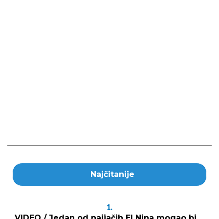
Najčitanije
1.
VIDEO / Jedan od najjačih El Nina mogao bi