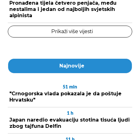
Pronađena tijela četvero penjača, među
nestalima i jedan od najboljih svjetskih
alpinista
Prikaži više vijesti
Najnovije
51
min
"Crnogorska vlada pokazala je da poštuje
Hrvatsku"
1
h
Japan naredio evakuaciju stotina tisuća ljudi
zbog tajfuna Delfin
11
h