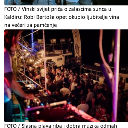
FOTO / Vinski svijet priča o zalascima sunca u
Kaldiru: Robi Bertoša opet okupio ljubitelje vina
na večeri za pamćenje
FOTO / Slasna plava riba i dobra muzika odmah