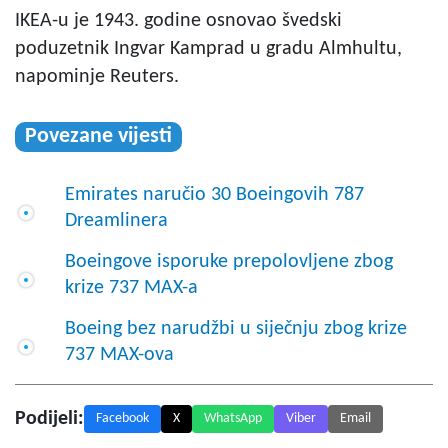
IKEA-u je 1943. godine osnovao švedski
poduzetnik Ingvar Kamprad u gradu Almhultu,
napominje Reuters.
Povezane vijesti
Emirates naručio 30 Boeingovih 787
Dreamlinera
Boeingove isporuke prepolovljene zbog
krize 737 MAX-a
Boeing bez narudžbi u siječnju zbog krize
737 MAX-ova
Podijeli:
Facebook
X
WhatsApp
Viber
Email