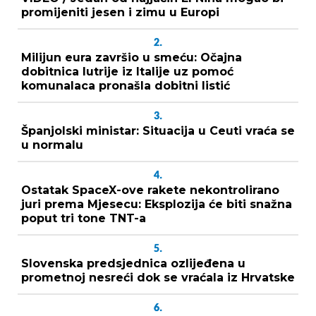
promijeniti jesen i zimu u Europi
2.
Milijun eura završio u smeću: Očajna
dobitnica lutrije iz Italije uz pomoć
komunalaca pronašla dobitni listić
3.
Španjolski ministar: Situacija u Ceuti vraća se
u normalu
4.
Ostatak SpaceX-ove rakete nekontrolirano
juri prema Mjesecu: Eksplozija će biti snažna
poput tri tone TNT-a
5.
Slovenska predsjednica ozlijeđena u
prometnoj nesreći dok se vraćala iz Hrvatske
6.