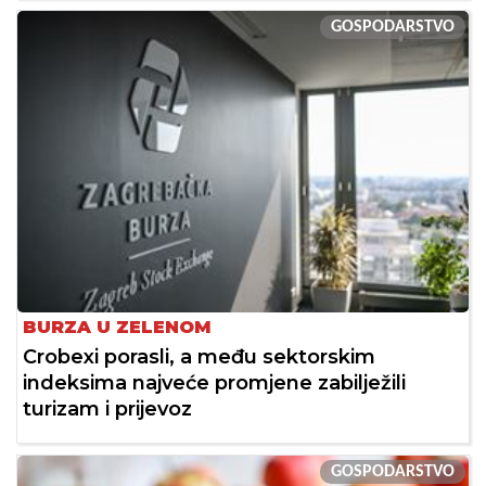
GOSPODARSTVO
BURZA U ZELENOM
Crobexi porasli, a među sektorskim
indeksima najveće promjene zabilježili
turizam i prijevoz
GOSPODARSTVO