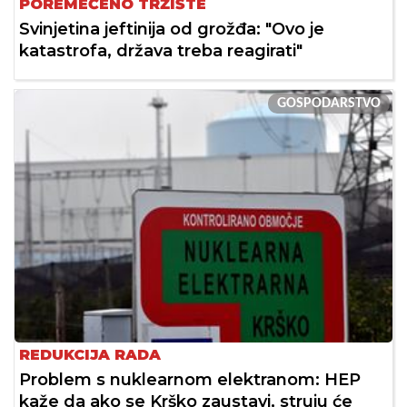
POREMEĆENO TRŽIŠTE
Svinjetina jeftinija od grožđa: "Ovo je
katastrofa, država treba reagirati"
GOSPODARSTVO
REDUKCIJA RADA
Problem s nuklearnom elektranom: HEP
kaže da ako se Krško zaustavi, struju će