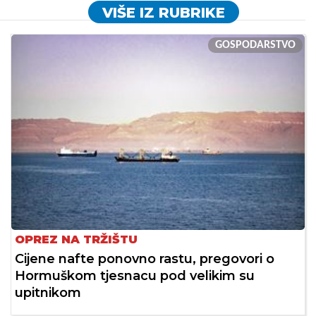
VIŠE IZ RUBRIKE
GOSPODARSTVO
OPREZ NA TRŽIŠTU
Cijene nafte ponovno rastu, pregovori o
Hormuškom tjesnacu pod velikim su
upitnikom