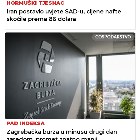
HORMUŠKI TJESNAC
Iran postavio uvjete SAD-u, cijene nafte
skočile prema 86 dolara
GOSPODARSTVO
PAD INDEKSA
Zagrebačka burza u minusu drugi dan
zaredom, promet znatno manji