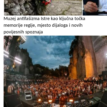
Muzej antifašizma Istre kao ključna točka
memorije regije, mjesto dijaloga i novih
povijesnih spoznaja