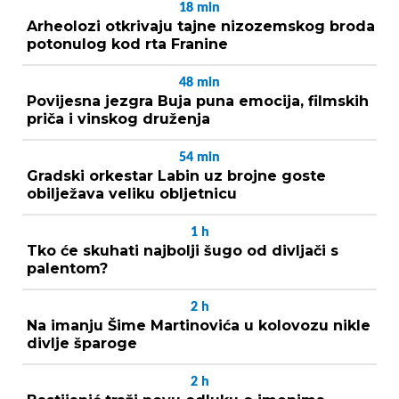
18
min
Arheolozi otkrivaju tajne nizozemskog broda
potonulog kod rta Franine
48
min
Povijesna jezgra Buja puna emocija, filmskih
priča i vinskog druženja
54
min
Gradski orkestar Labin uz brojne goste
obilježava veliku obljetnicu
1
h
Tko će skuhati najbolji šugo od divljači s
palentom?
2
h
Na imanju Šime Martinovića u kolovozu nikle
divlje šparoge
2
h