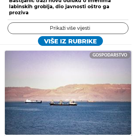
Bastijanić traži novu odluku o imenima
labinskih groblja, dio javnosti oštro ga
proziva
Prikaži više vijesti
VIŠE IZ RUBRIKE
GOSPODARSTVO