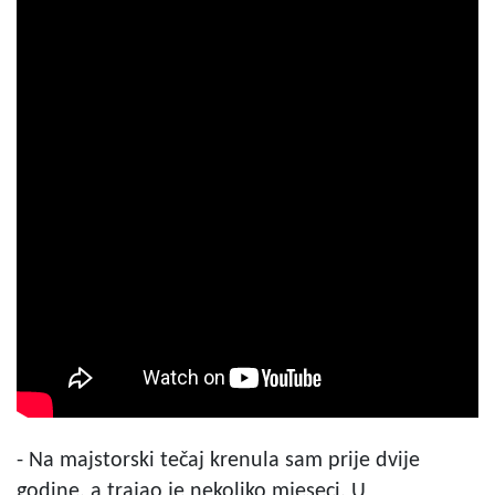
- Na majstorski tečaj krenula sam prije dvije
godine, a trajao je nekoliko mjeseci. U