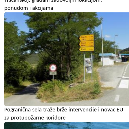
Tršćanskoj: građani zadovoljni lokacijom,
ponudom i akcijama
Pogranična sela traže brže intervencije i novac EU
za protupožarne koridore