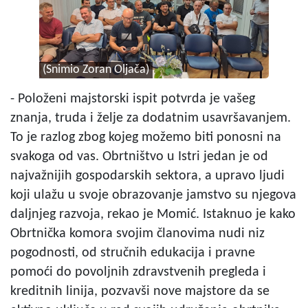
(Snimio Zoran Oljača)
- Položeni majstorski ispit potvrda je vašeg
znanja, truda i želje za dodatnim usavršavanjem.
To je razlog zbog kojeg možemo biti ponosni na
svakoga od vas. Obrtništvo u Istri jedan je od
najvažnijih gospodarskih sektora, a upravo ljudi
koji ulažu u svoje obrazovanje jamstvo su njegova
daljnjeg razvoja, rekao je Momić. Istaknuo je kako
Obrtnička komora svojim članovima nudi niz
pogodnosti, od stručnih edukacija i pravne
pomoći do povoljnih zdravstvenih pregleda i
kreditnih linija, pozvavši nove majstore da se