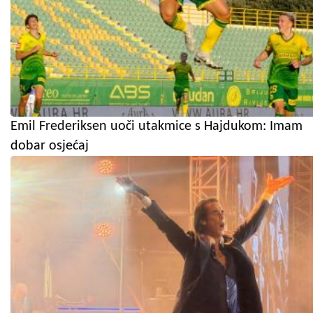
Emil Frederiksen uoči utakmice s Hajdukom: Imam
dobar osjećaj