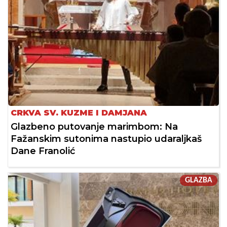
CRKVA SV. KUZME I DAMJANA
Glazbeno putovanje marimbom: Na
Fažanskim sutonima nastupio udaraljkaš
Dane Franolić
GLAZBA