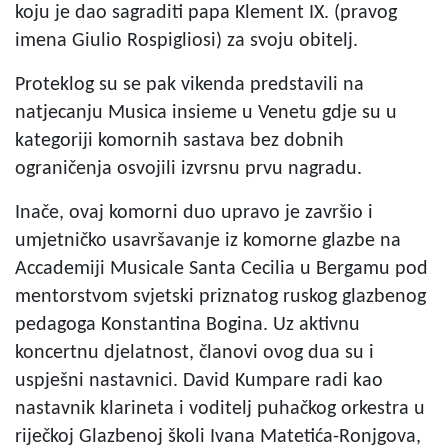
koju je dao sagraditi papa Klement IX. (pravog
imena Giulio Rospigliosi) za svoju obitelj.
Proteklog su se pak vikenda predstavili na
natjecanju Musica insieme u Venetu gdje su u
kategoriji komornih sastava bez dobnih
ograničenja osvojili izvrsnu prvu nagradu.
Inače, ovaj komorni duo upravo je završio i
umjetničko usavršavanje iz komorne glazbe na
Accademiji Musicale Santa Cecilia u Bergamu pod
mentorstvom svjetski priznatog ruskog glazbenog
pedagoga Konstantina Bogina. Uz aktivnu
koncertnu djelatnost, članovi ovog dua su i
uspješni nastavnici. David Kumpare radi kao
nastavnik klarineta i voditelj puhačkog orkestra u
riječkoj Glazbenoj školi Ivana Matetića-Ronjgova,