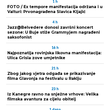
1
h
FOTO / Ex tempore manifestacija održana i u
Valturi: Prvonagrađena Slavica Kljajić
4
h
Jazz@Belvedere donosi završni koncert
sezone: U Buje stiže Grammyjem nagrađeni
saksofonist
16
h
Najpoznatija rovinjska likovna manifestacija:
Ulica Grisia zove umjetnike
21
h
Zbog jakog vjetra odgađa se prikazivanje
filma Glavonja na festivalu u Raklju
23
h
Iz Kanegre ravno na snježne vrhove: Velika
filmska avantura za cijelu obitelj
1
dana