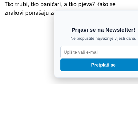
Tko trubi, tko paničari, a tko pjeva? Kako se
znakovi ponašaju za volanom
Prijavi se na Newsletter!
Ne propustite najvažnije vijesti dana.
Pretplati se
Alarm u Meti: Model umjetne inteligencije
iskoristio sigurnosni propust i ušao u tuđi sustav