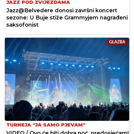
JAZZ POD ZVIJEZDAMA
Jazz@Belvedere donosi završni koncert
sezone: U Buje stiže Grammyjem nagrađeni
saksofonist
GLAZBA
TURNEJA "JA SAMO PJEVAM"
VIDEO / Ovo će biti dobra noć, predosjećam!