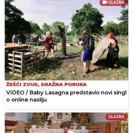
GLAZBA
ŽEŠĆI ZVUK, SNAŽNA PORUKA
VIDEO / Baby Lasagna predstavio novi singl
o online nasilju
GLAZBA