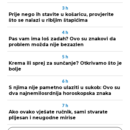
3
h
Prije nego ih stavite u košaricu, provjerite
što se nalazi u ribljim štapićima
4
h
Pas vam ima loš zadah? Ovo su znakovi da
problem možda nije bezazlen
5
h
Krema ili sprej za sunčanje? Otkrivamo što je
bolje
6
h
S njima nije pametno ulaziti u sukob: Ovo su
dva najnemilosrdnija horoskopska znaka
7
h
Ako ovako vješate ručnik, sami stvarate
plijesan i neugodne mirise