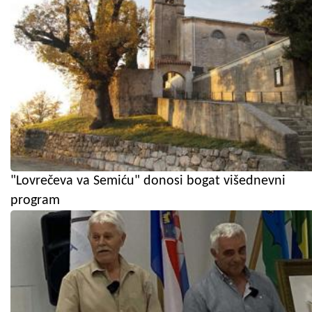
"Lovrečeva va Semiću" donosi bogat višednevni
program