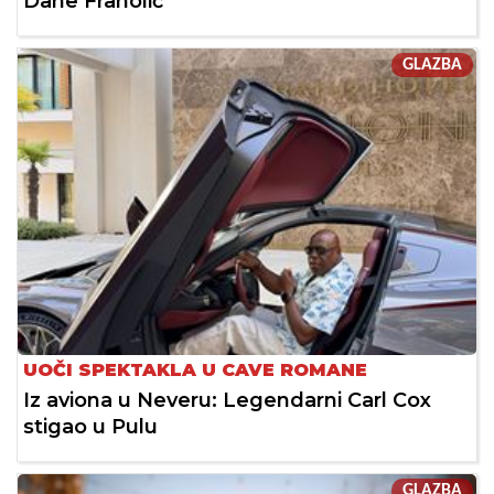
Dane Franolić
GLAZBA
UOČI SPEKTAKLA U CAVE ROMANE
Iz aviona u Neveru: Legendarni Carl Cox
stigao u Pulu
GLAZBA