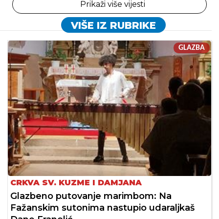
Prikaži više vijesti
VIŠE IZ RUBRIKE
GLAZBA
CRKVA SV. KUZME I DAMJANA
Glazbeno putovanje marimbom: Na
Fažanskim sutonima nastupio udaraljkaš