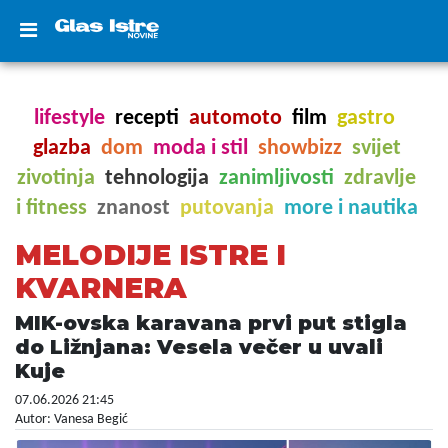
lifestyle
recepti
automoto
film
gastro
glazba
dom
moda i stil
showbizz
svijet
zivotinja
tehnologija
zanimljivosti
zdravlje
i fitness
znanost
putovanja
more i nautika
MELODIJE ISTRE I
KVARNERA
MIK-ovska karavana prvi put stigla
do Ližnjana: Vesela večer u uvali
Kuje
07.06.2026 21:45
Autor: Vanesa Begić