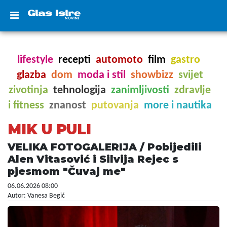
lifestyle
recepti
automoto
film
gastro
glazba
dom
moda i stil
showbizz
svijet
zivotinja
tehnologija
zanimljivosti
zdravlje
i fitness
znanost
putovanja
more i nautika
MIK U PULI
VELIKA FOTOGALERIJA / Pobijedili
Alen Vitasović i Silvija Rejec s
pjesmom "Čuvaj me"
06.06.2026 08:00
Autor: Vanesa Begić