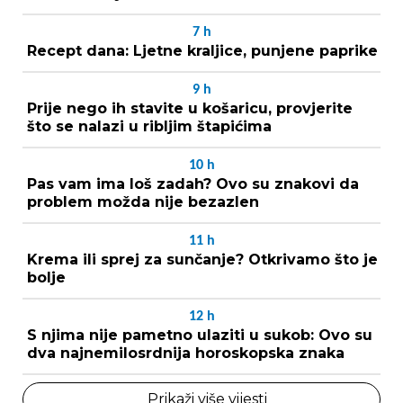
7
h
Recept dana: Ljetne kraljice, punjene paprike
9
h
Prije nego ih stavite u košaricu, provjerite
što se nalazi u ribljim štapićima
10
h
Pas vam ima loš zadah? Ovo su znakovi da
problem možda nije bezazlen
11
h
Krema ili sprej za sunčanje? Otkrivamo što je
bolje
12
h
S njima nije pametno ulaziti u sukob: Ovo su
dva najnemilosrdnija horoskopska znaka
Prikaži više vijesti