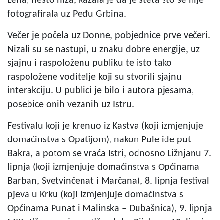
Lena, nešto niža, kazala je da je šteta što se nije
fotografirala uz Peđu Grbina.
Večer je počela uz Donne, pobjednice prve večeri.
Nizali su se nastupi, u znaku dobre energije, uz
sjajnu i raspoloženu publiku te isto tako
raspoložene voditelje koji su stvorili sjajnu
interakciju. U publici je bilo i autora pjesama,
posebice onih vezanih uz Istru.
Festivalu koji je krenuo iz Kastva (koji izmjenjuje
domaćinstva s Opatijom), nakon Pule ide put
Bakra, a potom se vraća Istri, odnosno Ližnjanu 7.
lipnja (koji izmjenjuje domaćinstva s Općinama
Barban, Svetvinčenat i Marčana), 8. lipnja festival
pjeva u Krku (koji izmjenjuje domaćinstva s
Općinama Punat i Malinska – Dubašnica), 9. lipnja