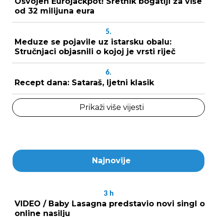
Osvojen Eurojackpot! Sretnik bogatiji za više
od 32 milijuna eura
5.
Meduze se pojavile uz istarsku obalu:
Stručnjaci objasnili o kojoj je vrsti riječ
6.
Recept dana: Sataraš, ljetni klasik
Prikaži više vijesti
Najnovije
3
h
VIDEO / Baby Lasagna predstavio novi singl o
online nasilju