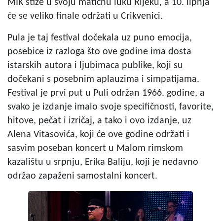
MIK stiže u svoju matičnu luku Rijeku, a 10. lipnja
će se veliko finale održati u Crikvenici.
Pula je taj festival dočekala uz puno emocija,
posebice iz razloga što ove godine ima dosta
istarskih autora i ljubimaca publike, koji su
dočekani s posebnim aplauzima i simpatijama.
Festival je prvi put u Puli održan 1966. godine, a
svako je izdanje imalo svoje specifičnosti, favorite,
hitove, pečat i izričaj, a tako i ovo izdanje, uz
Alena Vitasovića, koji će ove godine održati i
sasvim poseban koncert u Malom rimskom
kazalištu u srpnju, Erika Baliju, koji je nedavno
održao zapaženi samostalni koncert.