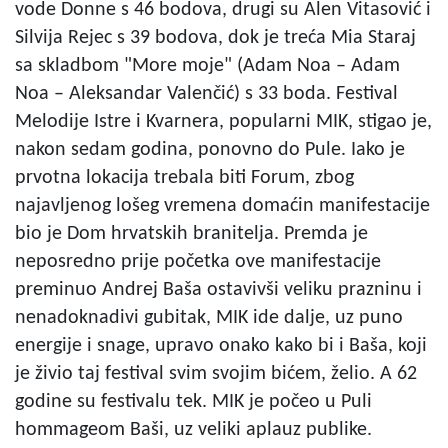
vode Donne s 46 bodova, drugi su Alen Vitasović i
Silvija Rejec s 39 bodova, dok je treća Mia Staraj
sa skladbom "More moje" (Adam Noa – Adam
Noa – Aleksandar Valenčić) s 33 boda. Festival
Melodije Istre i Kvarnera, popularni MIK, stigao je,
nakon sedam godina, ponovno do Pule. Iako je
prvotna lokacija trebala biti Forum, zbog
najavljenog lošeg vremena domaćin manifestacije
bio je Dom hrvatskih branitelja. Premda je
neposredno prije početka ove manifestacije
preminuo Andrej Baša ostavivši veliku prazninu i
nenadoknadivi gubitak, MIK ide dalje, uz puno
energije i snage, upravo onako kako bi i Baša, koji
je živio taj festival svim svojim bićem, želio. A 62
godine su festivalu tek. MIK je počeo u Puli
hommageom Baši, uz veliki aplauz publike.