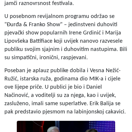
jamči raznovrsnost festivala.
U posebnom revijalnom programu održao se
"Đurđa & Franko Show" – jedinstveni duhoviti
pjevački show popularnih Irene Grdinić i Marija
Lipovšeka Battifiace koji uvijek nanovo razvesele
publiku svojim sjajnim i duhovitim nastupima. Bili
su simpatični, ironični, raspjevani.
Poseban je aplauz publike dobila i Vesna Nežić-
Ružić, istarska ruža, godinama dio MIK-a i cijele
ove lijepe priče. U publici je bio i Daniel
Načinović, a voditelji su za njega, kao i uvijek,
zasluženo, imali same superlative. Erik Balija se
pak predstavio pjesmom na labinjonskoj cakavici.