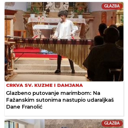
GLAZBA
CRKVA SV. KUZME I DAMJANA
Glazbeno putovanje marimbom: Na
Fažanskim sutonima nastupio udaraljkaš
Dane Franolić
GLAZBA