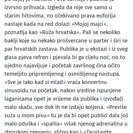
izvrsno prihvaća. Izgleda da nije sve samo u
starim hitovima, no očekivano prava euforija
nastaje kada na red dolazi »Mojoj majci«,
poznatija kao »Ruža hrvatska«. Pali se nekoliko
baklji koje su nekako prošvercane u parter i širi se
par hrvatskih zastava. Publika je u ekstazi i iz sveg
glasa pjeva refren i pjevala bi ga cijelu noć, no to
ujedno najavljuje i početak završnog čina očito
temeljito pripremljenog i osmišljenog nastupa.
»Sve je lako kad si mlad« vraća koncertnu
sinusoidu na početak, nakon sredine ispunjene
laganicama opet je vrijeme da publika i izvođači
malo skaču, sve dok ih ne izdaju koljena. »Previše
suza u mom pivu« tu je da bi opet publici dala još
malo oduška i »spalila« višak njenog adrenalina u
zborskom pjevanju, slično kao i »Zaustavite