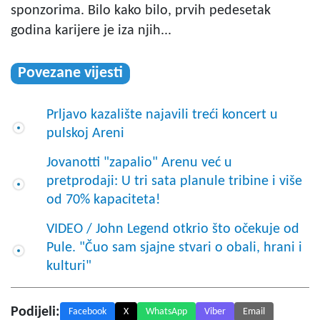
sponzorima. Bilo kako bilo, prvih pedesetak
godina karijere je iza njih...
Povezane vijesti
Prljavo kazalište najavili treći koncert u
pulskoj Areni
Jovanotti "zapalio" Arenu već u
pretprodaji: U tri sata planule tribine i više
od 70% kapaciteta!
VIDEO / John Legend otkrio što očekuje od
Pule. "Čuo sam sjajne stvari o obali, hrani i
kulturi"
Podijeli:
Facebook
X
WhatsApp
Viber
Email