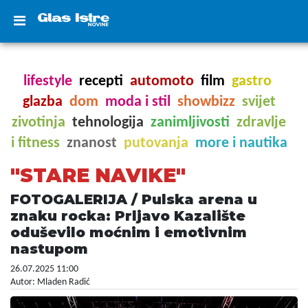
lifestyle
recepti
automoto
film
gastro
glazba
dom
moda i stil
showbizz
svijet
zivotinja
tehnologija
zanimljivosti
zdravlje
i fitness
znanost
putovanja
more i nautika
"STARE NAVIKE"
FOTOGALERIJA / Pulska arena u
znaku rocka: Prljavo Kazalište
oduševilo moćnim i emotivnim
nastupom
26.07.2025 11:00
Autor: Mladen Radić