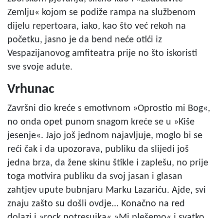
Zemlju« kojom se podiže rampa na službenom
dijelu repertoara, iako, kao što već rekoh na
početku, jasno je da bend neće otići iz
Vespazijanovog amfiteatra prije no što iskoristi
sve svoje adute.
Vrhunac
Završni dio kreće s emotivnom »Oprostio mi Bog«,
no onda opet punom snagom kreće se u »Kiše
jesenje«. Jajo još jednom najavljuje, moglo bi se
reći čak i da upozorava, publiku da slijedi još
jedna brza, da žene skinu štikle i zaplešu, no prije
toga motivira publiku da svoj jasan i glasan
zahtjev upute bubnjaru Marku Lazariću. Ajde, svi
znaju zašto su došli ovdje... Konačno na red
dolazi i »rock potresujka« »Mi plešemo« i svatko