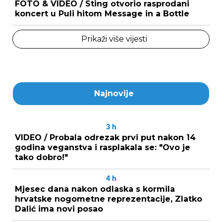
FOTO & VIDEO / Sting otvorio rasprodani
koncert u Puli hitom Message in a Bottle
Prikaži više vijesti
Najnovije
3
h
VIDEO / Probala odrezak prvi put nakon 14
godina veganstva i rasplakala se: "Ovo je
tako dobro!"
4
h
Mjesec dana nakon odlaska s kormila
hrvatske nogometne reprezentacije, Zlatko
Dalić ima novi posao