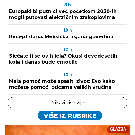
8
h
Europski bi putnici već početkom 2030-ih
mogli putovati električnim zrakoplovima
10
h
Recept dana: Meksička trgana govedina
12
h
Sjećate li se ovih jela? Okusi devedesetih
koja i danas bude emocije
13
h
Mala pomoć može spasiti život: Evo kako
možete pomoći pticama velikih vrućina
Prikaži više vijesti
VIŠE IZ RUBRIKE
GLAZBA