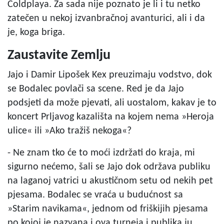
Coldplaya. Za sada nije poznato je li i tu netko
zatečen u nekoj izvanbračnoj avanturici, ali i da
je, koga briga.
Zaustavite Zemlju
Jajo i Damir Lipošek Kex preuzimaju vodstvo, dok
se Bodalec povlači sa scene. Red je da Jajo
podsjeti da može pjevati, ali uostalom, kakav je to
koncert Prljavog kazališta na kojem nema »Heroja
ulice« ili »Ako tražiš nekoga«?
- Ne znam tko će to moći izdržati do kraja, mi
sigurno nećemo, šali se Jajo dok održava publiku
na laganoj vatrici u akustičnom setu od nekih pet
pjesama. Bodalec se vraća u budućnost sa
»Starim navikama«, jednom od friškijih pjesama
po kojoj je nazvana i ova turneja i publika ju