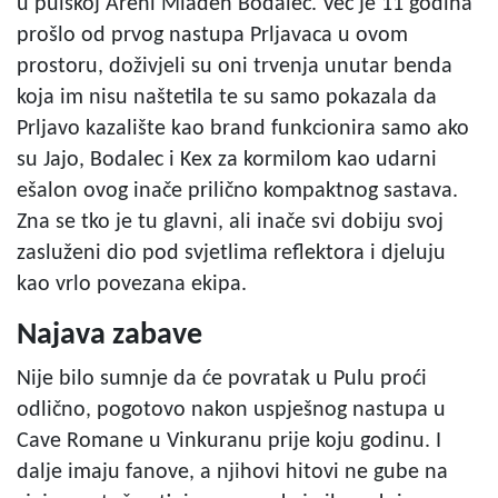
u pulskoj Areni Mladen Bodalec. Već je 11 godina
prošlo od prvog nastupa Prljavaca u ovom
prostoru, doživjeli su oni trvenja unutar benda
koja im nisu naštetila te su samo pokazala da
Prljavo kazalište kao brand funkcionira samo ako
su Jajo, Bodalec i Kex za kormilom kao udarni
ešalon ovog inače prilično kompaktnog sastava.
Zna se tko je tu glavni, ali inače svi dobiju svoj
zasluženi dio pod svjetlima reflektora i djeluju
kao vrlo povezana ekipa.
Najava zabave
Nije bilo sumnje da će povratak u Pulu proći
odlično, pogotovo nakon uspješnog nastupa u
Cave Romane u Vinkuranu prije koju godinu. I
dalje imaju fanove, a njihovi hitovi ne gube na