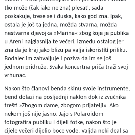
tko može (čak iako ne zna) plesati, sada
poskakuje, trese se i đuska, kako god zna. Ipak,
ostala je još ta jedna, možda stvarna, možda
nestvarna djevojka »Marina« zbog koje je publika
u Areni najglasnija te večeri, između ostalog jer
zna da je kraj jako blizu pa valja iskoristiti priliku.
Bodalec im zahvaljuje i poziva da im se još
jednom pridruže. Svaka koncertna priča traži svoj
vrhunac.
Nakon što članovi benda skinu svoje instrumente,
bend dolazi na posljednji naklon dok iz zvučnika
trešti »Zbogom dame, zbogom prijatelji«. Ako
nekom još nije jasno. Jajo s Polaroidom
fotografira publiku i dijeli fotke, nakon što je
cijele večeri dijelio boce vode. Valjda neki deal sa