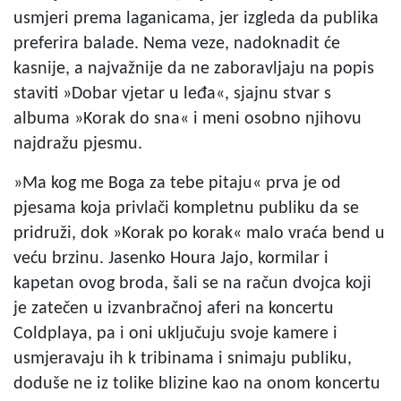
usmjeri prema laganicama, jer izgleda da publika
preferira balade. Nema veze, nadoknadit će
kasnije, a najvažnije da ne zaboravljaju na popis
staviti »Dobar vjetar u leđa«, sjajnu stvar s
albuma »Korak do sna« i meni osobno njihovu
najdražu pjesmu.
»Ma kog me Boga za tebe pitaju« prva je od
pjesama koja privlači kompletnu publiku da se
pridruži, dok »Korak po korak« malo vraća bend u
veću brzinu. Jasenko Houra Jajo, kormilar i
kapetan ovog broda, šali se na račun dvojca koji
je zatečen u izvanbračnoj aferi na koncertu
Coldplaya, pa i oni uključuju svoje kamere i
usmjeravaju ih k tribinama i snimaju publiku,
doduše ne iz tolike blizine kao na onom koncertu