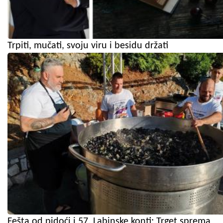
Trpiti, mučati, svoju viru i besidu držati
Fešta od pidoći i 57. Labinske konti: Trget sprema