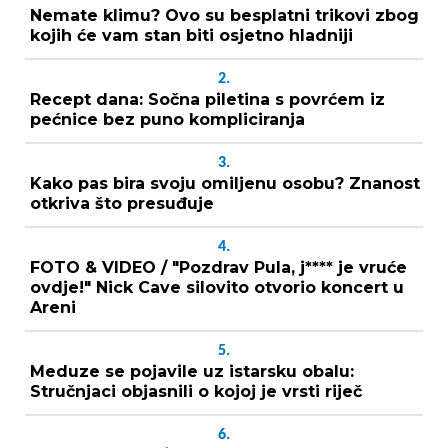
Nemate klimu? Ovo su besplatni trikovi zbog
kojih će vam stan biti osjetno hladniji
2.
Recept dana: Sočna piletina s povrćem iz
pećnice bez puno kompliciranja
3.
Kako pas bira svoju omiljenu osobu? Znanost
otkriva što presuđuje
4.
FOTO & VIDEO / "Pozdrav Pula, j**** je vruće
ovdje!" Nick Cave silovito otvorio koncert u
Areni
5.
Meduze se pojavile uz istarsku obalu:
Stručnjaci objasnili o kojoj je vrsti riječ
6.