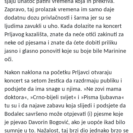
sjaju unatoč patini vremena koja ih prekriva.
Zapravo, taj prolazak vremena im samo daje
dodatnu dozu privlačnosti i šarma jer su se
ljudima zavukli u uho. Kada dolazite na koncert
Prljavog kazališta, znate da neće otići zakinuti za
neke od pjesama i znate da ćete dobiti priliku
jasno i glasno ponoviti koje su boje bile Marinine
oči.
Nakon naklona na početku Prljavci otvaraju
koncert sa setom žestica da razdrmaju publiku i
podsjete da ima snage u njima. »Ne zovi mama
doktora«, »Crno-bijeli svijet« i »Pisma ljubavna«
tu su i da najave zabavu koja slijedi i podsjete da
Bodalec savršeno može otpjevati (i) pjesme koje
je pjevao Davorin Bogović, ako je uopće ikad bilo
sumnje u to. Nažalost, taj brzi dio jednako brzo se