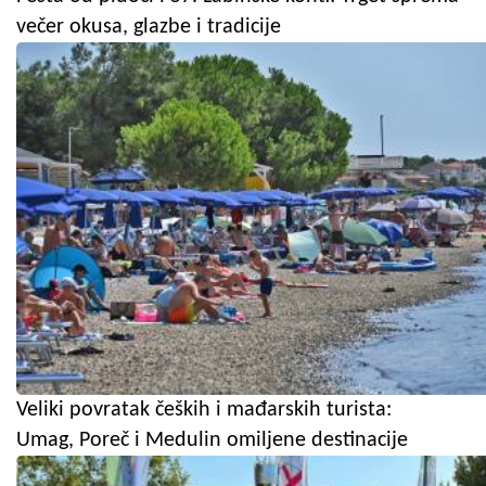
večer okusa, glazbe i tradicije
Veliki povratak čeških i mađarskih turista:
Umag, Poreč i Medulin omiljene destinacije