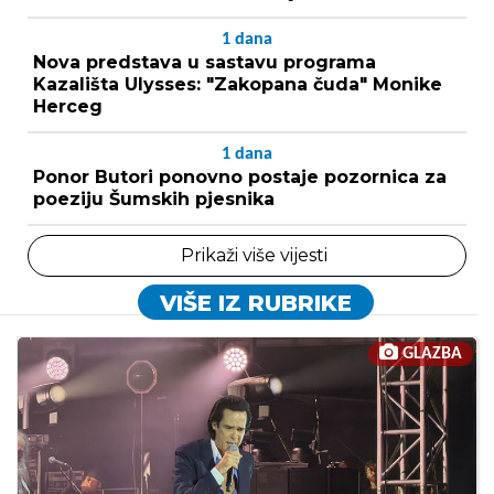
1
dana
Nova predstava u sastavu programa
Kazališta Ulysses: "Zakopana čuda" Monike
Herceg
1
dana
Ponor Butori ponovno postaje pozornica za
poeziju Šumskih pjesnika
Prikaži više vijesti
VIŠE IZ RUBRIKE
GLAZBA