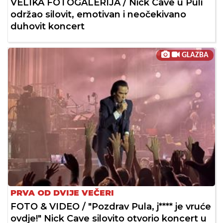
VELIKA FOTOGALERIJA / Nick Cave u Puli
održao silovit, emotivan i neočekivano
duhovit koncert
GLAZBA
PRVA OD DVIJE VEČERI
FOTO & VIDEO / "Pozdrav Pula, j**** je vruće
ovdje!" Nick Cave silovito otvorio koncert u