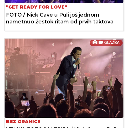
"GET READY FOR LOVE"
FOTO / Nick Cave u Puli još jednom
nametnuo žestok ritam od prvih taktova
GLAZBA
BEZ GRANICE