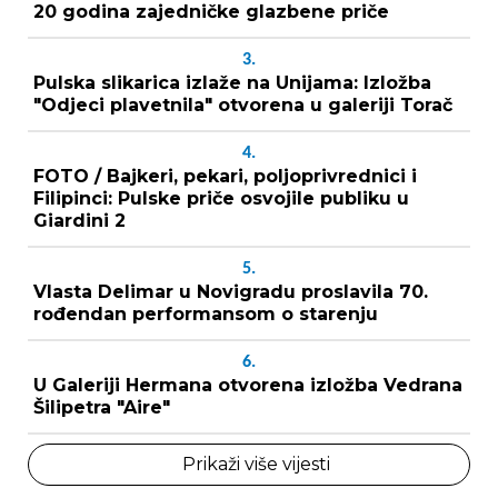
20 godina zajedničke glazbene priče
3.
Pulska slikarica izlaže na Unijama: Izložba
"Odjeci plavetnila" otvorena u galeriji Torač
4.
FOTO / Bajkeri, pekari, poljoprivrednici i
Filipinci: Pulske priče osvojile publiku u
Giardini 2
5.
Vlasta Delimar u Novigradu proslavila 70.
rođendan performansom o starenju
6.
U Galeriji Hermana otvorena izložba Vedrana
Šilipetra "Aire"
Prikaži više vijesti