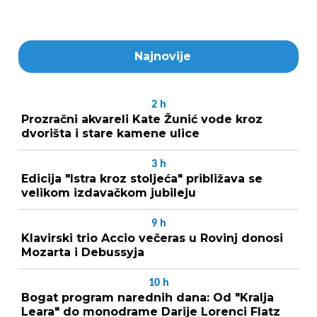
Najnovije
2
h
Prozračni akvareli Kate Žunić vode kroz
dvorišta i stare kamene ulice
3
h
Edicija "Istra kroz stoljeća" približava se
velikom izdavačkom jubileju
9
h
Klavirski trio Accio večeras u Rovinj donosi
Mozarta i Debussyja
10
h
Bogat program narednih dana: Od "Kralja
Leara" do monodrame Darije Lorenci Flatz