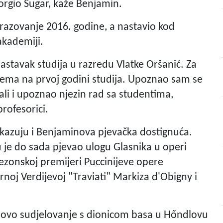
iorgio Sugar, kaže Benjamin.
razovanje 2016. godine, a nastavio kod
akademiji.
astavak studija u razredu Vlatke Oršanić. Za
lema na prvoj godini studija. Upoznao sam se
ali i upoznao njezin rad sa studentima,
rofesorici.
 kazuju i Benjaminova pjevačka dostignuća.
 je do sada pjevao ulogu Glasnika u operi
sezonskoj premijeri Puccinijeve opere
rnoj Verdijevoj "Traviati" Markiza d'Obigny i
novo sudjelovanje s dionicom basa u Hőndlovu