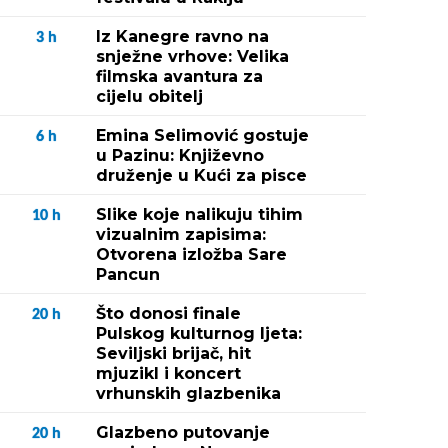
Iz Kanegre ravno na
3
h
snježne vrhove: Velika
filmska avantura za
cijelu obitelj
Emina Selimović gostuje
6
h
u Pazinu: Književno
druženje u Kući za pisce
Slike koje nalikuju tihim
10
h
vizualnim zapisima:
Otvorena izložba Sare
Pancun
Što donosi finale
20
h
Pulskog kulturnog ljeta:
Seviljski brijač, hit
mjuzikl i koncert
vrhunskih glazbenika
Glazbeno putovanje
20
h