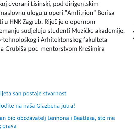
oj dvorani Lisinski, pod dirigentskim
naslovnu ulogu u operi "Amfitrion" Borisa
ti u HNK Zagreb. Riječ je o opernom
emanju sudjeluju studenti Muzičke akademije,
-tehnološkog i Arhitektonskog fakulteta
tina Grubiša pod mentorstvom Krešimira
 ljeta san postaje stvarnost
ođite na naša Glazbena jutra!
man bio obožavatelj Lennona i Beatlesa, što me
g prava