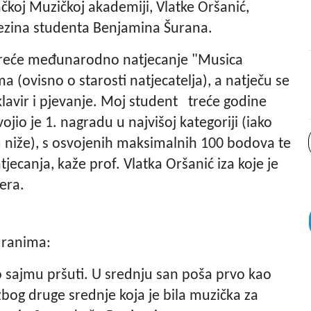
čkoj Muzičkoj akademiji, Vlatke Oršanić,
jezina studenta Benjamina Šurana.
o treće međunarodno natjecanje "Musica
a (ovisno o starosti natjecatelja), a natječu se
 klavir i pjevanje. Moj student treće godine
jio je 1. nagradu u najvišoj kategoriji (iako
u niže), s osvojenih maksimalnih 100 bodova te
jecanja, kaže prof. Vlatka Oršanić iza koje je
era.
uranima:
o sajmu pršuti. U srednju san poša prvo kao
zbog druge srednje koja je bila muzička za