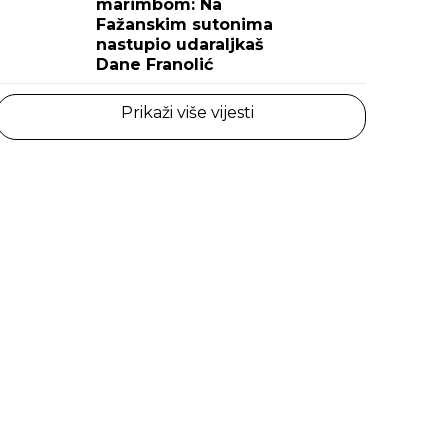
marimbom: Na
Fažanskim sutonima
nastupio udaraljkaš
Dane Franolić
Prikaži više vijesti