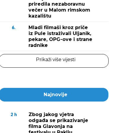
priredila nezaboravnu
večer u Malom rimskom
kazalištu
Mladi filmaši kroz priče
6.
iz Pule istraživali Uljanik,
pekare, OPG-ove i strane
radnike
Prikaži više vijesti
Najnovije
Zbog jakog vjetra
2
h
odgađa se prikazivanje
filma Glavonja na
festivalu u Raklju