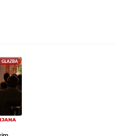
GLAZBA
MJANA
kim