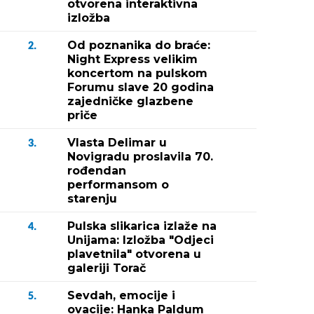
otvorena interaktivna
izložba
Od poznanika do braće:
2.
Night Express velikim
koncertom na pulskom
Forumu slave 20 godina
zajedničke glazbene
priče
Vlasta Delimar u
3.
Novigradu proslavila 70.
rođendan
performansom o
starenju
Pulska slikarica izlaže na
4.
Unijama: Izložba "Odjeci
plavetnila" otvorena u
galeriji Torač
Sevdah, emocije i
5.
ovacije: Hanka Paldum