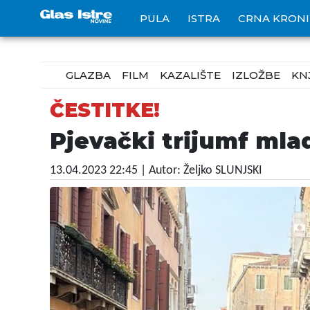
PULA
ISTRA
CRNA KRON
GLAZBA
FILM
KAZALIŠTE
IZLOŽBE
KN
ČESTITKE!
Pjevački trijumf mla
13.04.2023 22:45
| Autor: Željko SLUNJSKI