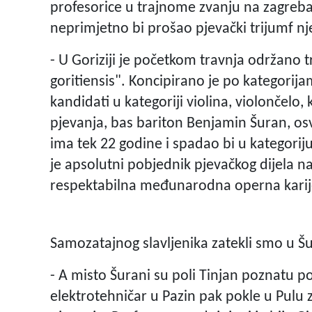
profesorice u trajnome zvanju na zagreba
neprimjetno bi prošao pjevački trijumf n
- U Goriziji je početkom travnja održan
goritiensis". Koncipirano je po kategorijam
kandidati u kategoriji violina, violončelo,
pjevanja, bas bariton Benjamin Šuran, osvo
ima tek 22 godine i spadao bi u kategorij
je apsolutni pobjednik pjevačkog dijela nat
respektabilna međunarodna operna karij
Samozatajnog slavljenika zatekli smo u Š
- A misto Šurani su poli Tinjan poznatu p
elektrotehničar u Pazin pak pokle u Pulu 