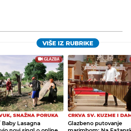
VIŠE IZ RUBRIKE
GLAZBA
ZVUK, SNAŽNA PORUKA
CRKVA SV. KUZME I DA
/ Baby Lasagna
Glazbeno putovanje
io novi singl o online
marimbom: Na Fažans