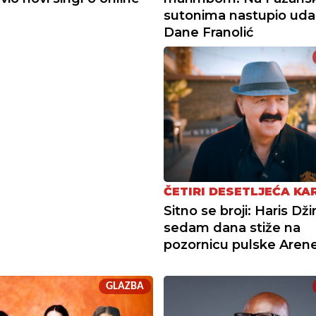
sutonima nastupio udar
Dane Franolić
ČETIRI DESETLJEĆA KA
Sitno se broji: Haris Dži
sedam dana stiže na
pozornicu pulske Aren
GLAZBA