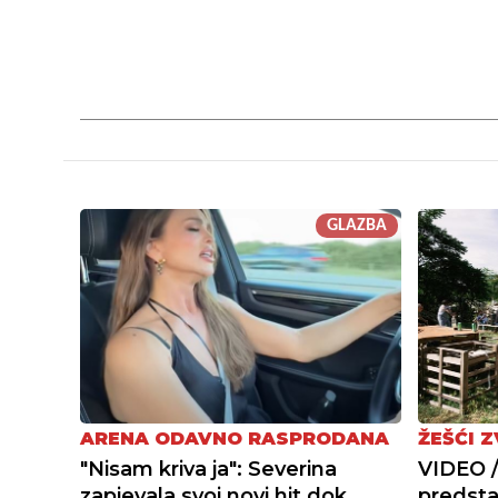
GLAZBA
ARENA ODAVNO RASPRODANA
ŽEŠĆI 
"Nisam kriva ja": Severina
VIDEO 
zapjevala svoj novi hit dok
predstav