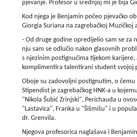
pjevanje. Profesor u srednjoj mi je bija G
Kod njega je Benjamin počeo pjevačko ob
Giorgia Suriana na zagrebačkoj Muzičkoj 
- Od druge godine opredijelio sam se za n
nju sam se odlučio nakon glasovnih prob
s njezinim postignućima tijekom karijere, 
komplimentira talentirani student svojoj p
Oboje su zadovoljni postignutim, o čemu
Stipendist je zagrebačkog HNK-a u kojemu
"Nikola Šubić Zrinjski", Perichauda u ovo
"Lastavica", Franka u "Šišmišu" i u popula
dr. Grenvila.
Njegova profesorica naglašava i Benjami