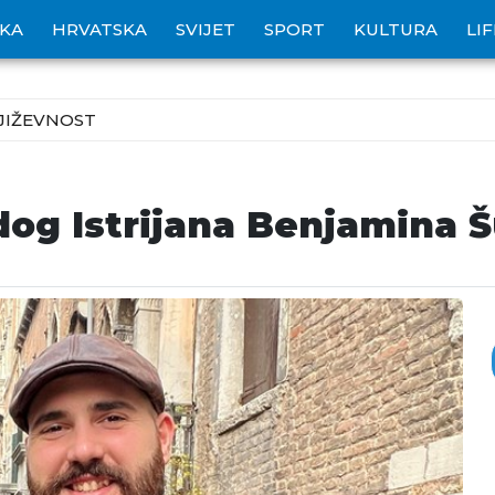
IKA
HRVATSKA
SVIJET
SPORT
KULTURA
LI
JIŽEVNOST
dog Istrijana Benjamina 