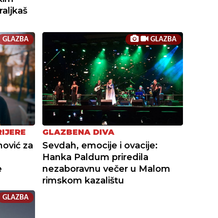
aljkaš
GLAZBA
GLAZBA
RIJERE
GLAZBENA DIVA
nović za
Sevdah, emocije i ovacije:
Hanka Paldum priredila
e
nezaboravnu večer u Malom
rimskom kazalištu
GLAZBA