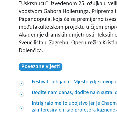
"Uskrsnuću", izvedenom 25. ožujka u velik
vodstvom Gabora Hollerunga. Priprema i 
Papandopula, koja će se premijerno izves
međufakultetskom projektu u čijem pripr
Akademije dramskih umjetnosti, Tekstilno
Sveučilišta u Zagrebu. Operu režira Kris
Dolenčića.
Povezane vijesti
Festival Ljubljana - Mjesto gdje i ovoga
Dođite nam danas, dođite nam sutra, d
Intrigiralo me to ubojstvo jer je Chap
zainteresiralo i kao profesora kazneno