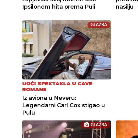
Ipsilonom hita prema Puli
nasilju
GLAZBA
UOČI SPEKTAKLA U CAVE
ROMANE
Iz aviona u Neveru:
Legendarni Carl Cox stigao u
Pulu
GLAZBA