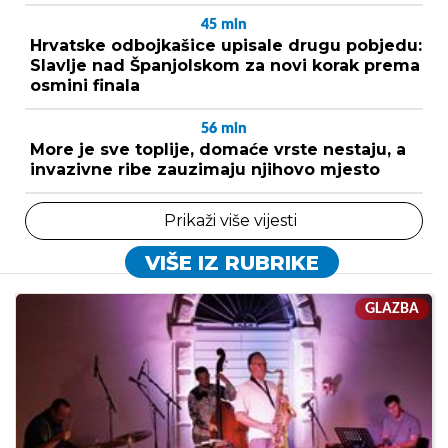
45
min
Hrvatske odbojkašice upisale drugu pobjedu:
Slavlje nad Španjolskom za novi korak prema
osmini finala
56
min
More je sve toplije, domaće vrste nestaju, a
invazivne ribe zauzimaju njihovo mjesto
Prikaži više vijesti
VIŠE IZ RUBRIKE
GLAZBA