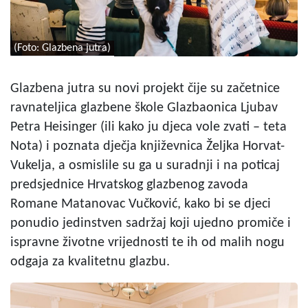
(Foto: Glazbena jutra)
Glazbena jutra su novi projekt čije su začetnice
ravnateljica glazbene škole Glazbaonica Ljubav
Petra Heisinger (ili kako ju djeca vole zvati – teta
Nota) i poznata dječja književnica Željka Horvat-
Vukelja, a osmislile su ga u suradnji i na poticaj
predsjednice Hrvatskog glazbenog zavoda
Romane Matanovac Vučković, kako bi se djeci
ponudio jedinstven sadržaj koji ujedno promiče i
ispravne životne vrijednosti te ih od malih nogu
odgaja za kvalitetnu glazbu.