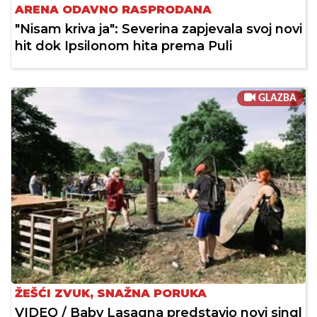
ARENA ODAVNO RASPRODANA
"Nisam kriva ja": Severina zapjevala svoj novi
hit dok Ipsilonom hita prema Puli
GLAZBA
ŽEŠĆI ZVUK, SNAŽNA PORUKA
VIDEO / Baby Lasagna predstavio novi singl