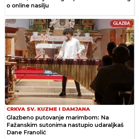
o online nasilju
GLAZBA
CRKVA SV. KUZME I DAMJANA
Glazbeno putovanje marimbom: Na
Fažanskim sutonima nastupio udaraljkaš
Dane Franolić