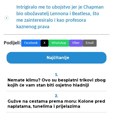
Intrigiralo me to ubojstvo jer je Chapman
bio obožavatelj Lennona i Beatlesa, što
me zainteresiralo i kao profesora
kaznenog prava
Podijeli:
Facebook
X
WhatsApp
Viber
Email
Najčitanije
1.
Nemate klimu? Ovo su besplatni trikovi zbog
kojih će vam stan biti osjetno hladniji
2.
Gužve na cestama prema moru: Kolone pred
naplatama, tunelima i prijelazima