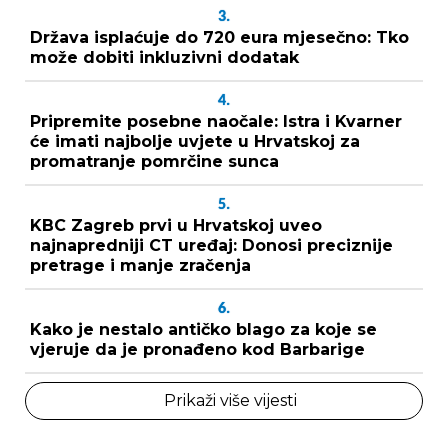
3.
Država isplaćuje do 720 eura mjesečno: Tko
može dobiti inkluzivni dodatak
4.
Pripremite posebne naočale: Istra i Kvarner
će imati najbolje uvjete u Hrvatskoj za
promatranje pomrčine sunca
5.
KBC Zagreb prvi u Hrvatskoj uveo
najnapredniji CT uređaj: Donosi preciznije
pretrage i manje zračenja
6.
Kako je nestalo antičko blago za koje se
vjeruje da je pronađeno kod Barbarige
Prikaži više vijesti