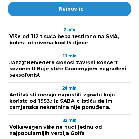
Najnovije
2
min
Više od 112 tisuća beba testirano na SMA,
bolest otkrivena kod 15 djece
11
min
Jazz@Belvedere donosi završni koncert
sezone: U Buje stiže Grammyjem nagrađeni
saksofonist
24
min
Antifašisti moraju napustiti zgradu koju
koriste od 1953.: Iz SABA-e ističu da im
zamjenska nekretnina nije ponuđena.
33
min
Volkswagen više ne nudi jednu od
najpopularnijih verzija Golfa