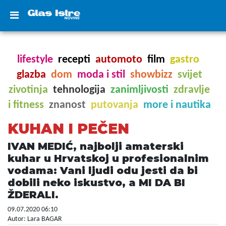
lifestyle
recepti
automoto
film
gastro
glazba
dom
moda i stil
showbizz
svijet
zivotinja
tehnologija
zanimljivosti
zdravlje
i fitness
znanost
putovanja
more i nautika
KUHAN I PEČEN
IVAN MEDIĆ, najbolji amaterski
kuhar u Hrvatskoj u profesionalnim
vodama: Vani ljudi odu jesti da bi
dobili neko iskustvo, a MI DA BI
ŽDERALI.
09.07.2020 06:10
Autor: Lara BAGAR