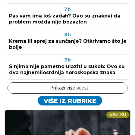
7
h
Pas vam ima loš zadah? Ovo su znakovi da
problem možda nije bezazlen
8
h
Krema ili sprej za sunčanje? Otkrivamo što je
bolje
9
h
S njima nije pametno ulaziti u sukob: Ovo su
dva najnemilosrdnija horoskopska znaka
Prikaži više vijesti
VIŠE IZ RUBRIKE
GASTRO