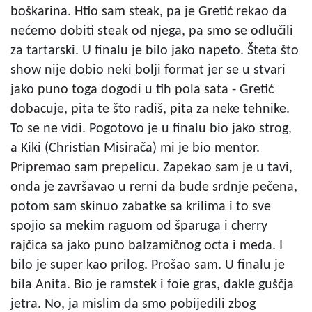
boškarina. Htio sam steak, pa je Gretić rekao da
nećemo dobiti steak od njega, pa smo se odlučili
za tartarski. U finalu je bilo jako napeto. Šteta što
show nije dobio neki bolji format jer se u stvari
jako puno toga dogodi u tih pola sata - Gretić
dobacuje, pita te što radiš, pita za neke tehnike.
To se ne vidi. Pogotovo je u finalu bio jako strog,
a Kiki (Christian Misirača) mi je bio mentor.
Pripremao sam prepelicu. Zapekao sam je u tavi,
onda je završavao u rerni da bude srdnje pečena,
potom sam skinuo zabatke sa krilima i to sve
spojio sa mekim raguom od šparuga i cherry
rajčica sa jako puno balzamičnog octa i meda. I
bilo je super kao prilog. Prošao sam. U finalu je
bila Anita. Bio je ramstek i foie gras, dakle guščja
jetra. No, ja mislim da smo pobijedili zbog