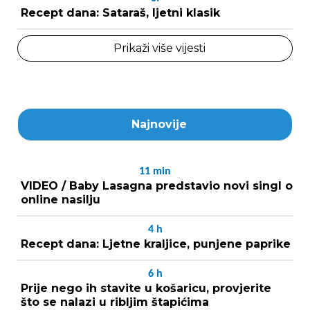
Recept dana: Sataraš, ljetni klasik
Prikaži više vijesti
Najnovije
11
min
VIDEO / Baby Lasagna predstavio novi singl o
online nasilju
4
h
Recept dana: Ljetne kraljice, punjene paprike
6
h
Prije nego ih stavite u košaricu, provjerite
što se nalazi u ribljim štapićima