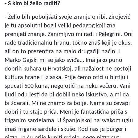
- S kim bi želio raditi?
- Želio bih poboljšati svoje znanje o ribi. Zirojević
je tu apsolutni bog i veliki pedagog koji zna
prenijeti znanje. Zanimljivo mi radi i Pelegrini. Oni
rade tradicionalnu hranu, točno znaš koji je okus,
ali on to prezentira na malo drugačiji način. I
Marko Gajski mi se jako sviđa… Ima jako puno
dobrih kuhara u Hrvatskoj, ali nažalost ne postoji
kultura hrane i izlaska. Prije ćemo otići u birtiju i
spucati 500 kuna, nego otići na neku večeru. Vani
ljudi odu jesti da bi dobili neko iskustvo, a mi da
bi žderali. Mi ne znamo za bolje. Nama su ćevapi
dobri i tu staje priča. Meni je fantastična priča s
friganim sardelama. U Španjolskoj na svakom uglu
imaš frigane sardele i skuše. Kod nas je burger i
pizza. Ja ću prije kupiti srdele, nego pizza cut.