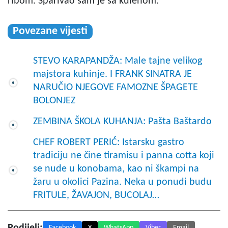
ribom. Sparivao sam je sa kulenom.
Povezane vijesti
STEVO KARAPANDŽA: Male tajne velikog
majstora kuhinje. I FRANK SINATRA JE
NARUČIO NJEGOVE FAMOZNE ŠPAGETE
BOLONJEZ
ZEMBINA ŠKOLA KUHANJA: Pašta Baštardo
CHEF ROBERT PERIĆ: Istarsku gastro
tradiciju ne čine tiramisu i panna cotta koji
se nude u konobama, kao ni škampi na
žaru u okolici Pazina. Neka u ponudi budu
FRITULE, ŽAVAJON, BUCOLAJ…
Facebook
X
WhatsApp
Viber
Email