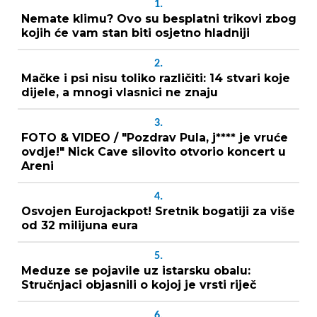
1.
Nemate klimu? Ovo su besplatni trikovi zbog
kojih će vam stan biti osjetno hladniji
2.
Mačke i psi nisu toliko različiti: 14 stvari koje
dijele, a mnogi vlasnici ne znaju
3.
FOTO & VIDEO / "Pozdrav Pula, j**** je vruće
ovdje!" Nick Cave silovito otvorio koncert u
Areni
4.
Osvojen Eurojackpot! Sretnik bogatiji za više
od 32 milijuna eura
5.
Meduze se pojavile uz istarsku obalu:
Stručnjaci objasnili o kojoj je vrsti riječ
6.