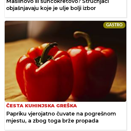
Maslinovo ili suncokretovo? Stručnjaci
objašnjavaju koje je ulje bolji izbor
GASTRO
ČESTA KUHINJSKA GREŠKA
Papriku vjerojatno čuvate na pogrešnom
mjestu, a zbog toga brže propada