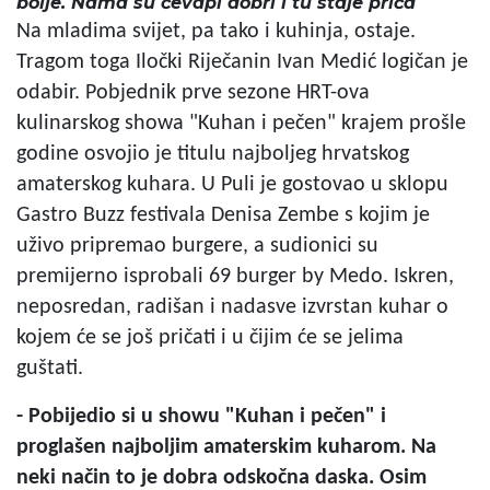
bolje. Nama su ćevapi dobri i tu staje priča
Na mladima svijet, pa tako i kuhinja, ostaje.
Tragom toga Iločki Riječanin Ivan Medić logičan je
odabir. Pobjednik prve sezone HRT-ova
kulinarskog showa "Kuhan i pečen" krajem prošle
godine osvojio je titulu najboljeg hrvatskog
amaterskog kuhara. U Puli je gostovao u sklopu
Gastro Buzz festivala Denisa Zembe s kojim je
uživo pripremao burgere, a sudionici su
premijerno isprobali 69 burger by Medo. Iskren,
neposredan, radišan i nadasve izvrstan kuhar o
kojem će se još pričati i u čijim će se jelima
guštati.
- Pobijedio si u showu "Kuhan i pečen" i
proglašen najboljim amaterskim kuharom. Na
neki način to je dobra odskočna daska. Osim