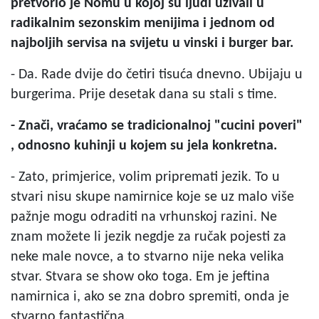
pretvorio je Nomu u kojoj su ljudi uživali u
radikalnim sezonskim menijima i jednom od
najboljih servisa na svijetu u vinski i burger bar.
- Da. Rade dvije do četiri tisuća dnevno. Ubijaju u
burgerima. Prije desetak dana su stali s time.
- Znači, vraćamo se tradicionalnoj "cucini poveri"
, odnosno kuhinji u kojem su jela konkretna.
- Zato, primjerice, volim pripremati jezik. To u
stvari nisu skupe namirnice koje se uz malo više
pažnje mogu odraditi na vrhunskoj razini. Ne
znam možete li jezik negdje za ručak pojesti za
neke male novce, a to stvarno nije neka velika
stvar. Stvara se show oko toga. Em je jeftina
namirnica i, ako se zna dobro spremiti, onda je
stvarno fantastična.