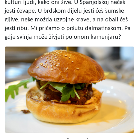
kulturi ljudi, kako oni žive. U Španjolskoj nećeš
jesti ćevape. U brdskom dijelu jesti ćeš šumske
gljive, neke možda uzgojne krave, a na obali ćeš
jesti ribu. Mi pričamo o pršutu dalmatinskom. Pa
gdje svinja može živjeti po onom kamenjaru?