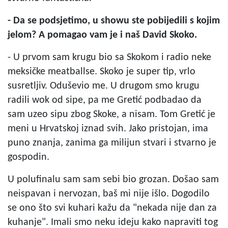
- Da se podsjetimo, u showu ste pobijedili s kojim
jelom? A pomagao vam je i naš David Skoko.
- U prvom sam krugu bio sa Skokom i radio neke
meksičke meatballse. Skoko je super tip, vrlo
susretljiv. Oduševio me. U drugom smo krugu
radili wok od sipe, pa me Gretić podbadao da
sam uzeo sipu zbog Skoke, a nisam. Tom Gretić je
meni u Hrvatskoj iznad svih. Jako pristojan, ima
puno znanja, zanima ga milijun stvari i stvarno je
gospodin.
U polufinalu sam sam sebi bio grozan. Došao sam
neispavan i nervozan, baš mi nije išlo. Dogodilo
se ono što svi kuhari kažu da "nekada nije dan za
kuhanje". Imali smo neku ideju kako napraviti tog