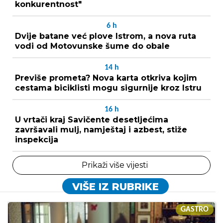
konkurentnost"
6
h
Dvije batane već plove Istrom, a nova ruta
vodi od Motovunske šume do obale
14
h
Previše prometa? Nova karta otkriva kojim
cestama biciklisti mogu sigurnije kroz Istru
16
h
U vrtači kraj Savičente desetljećima
završavali mulj, namještaj i azbest, stiže
inspekcija
Prikaži više vijesti
VIŠE IZ RUBRIKE
GASTRO