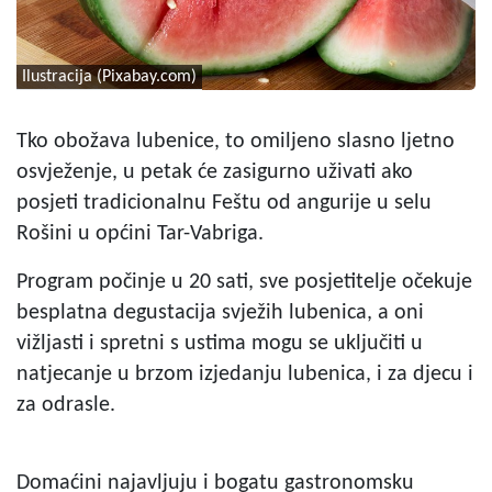
Ilustracija (Pixabay.com)
Tko obožava lubenice, to omiljeno slasno ljetno
osvježenje, u petak će zasigurno uživati ako
posjeti tradicionalnu Feštu od angurije u selu
Rošini u općini Tar-Vabriga.
Program počinje u 20 sati, sve posjetitelje očekuje
besplatna degustacija svježih lubenica, a oni
vižljasti i spretni s ustima mogu se uključiti u
natjecanje u brzom izjedanju lubenica, i za djecu i
za odrasle.
Domaćini najavljuju i bogatu gastronomsku