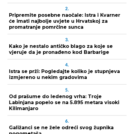
2.
Pripremite posebne naočale: Istra i Kvarner
će imati najbolje uvjete u Hrvatskoj za
promatranje pomrčine sunca
3.
Kako je nestalo antičko blago za koje se
vjeruje da je pronađeno kod Barbarige
4.
Istra se prži: Pogledajte koliko je stupnjeva
izmjereno u nekim gradovima
5.
Od prašume do ledenog vrha: Troje
Labinjana popelo se na 5.895 metara visoki
Kilimanjaro
6.
Galižanci se ne žele odreći svog župnika
nogometaša