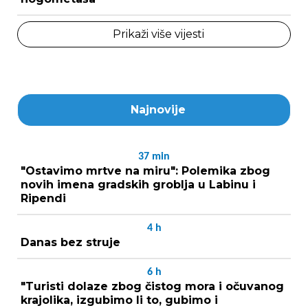
Prikaži više vijesti
Najnovije
37
min
"Ostavimo mrtve na miru": Polemika zbog
novih imena gradskih groblja u Labinu i
Ripendi
4
h
Danas bez struje
6
h
"Turisti dolaze zbog čistog mora i očuvanog
krajolika, izgubimo li to, gubimo i