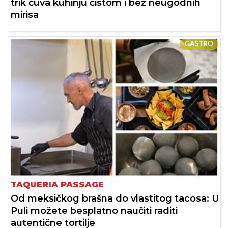
trik čuva kuhinju čistom i bez neugodnih
mirisa
GASTRO
TAQUERIA PASSAGE
Od meksičkog brašna do vlastitog tacosa: U
Puli možete besplatno naučiti raditi
autentične tortilje