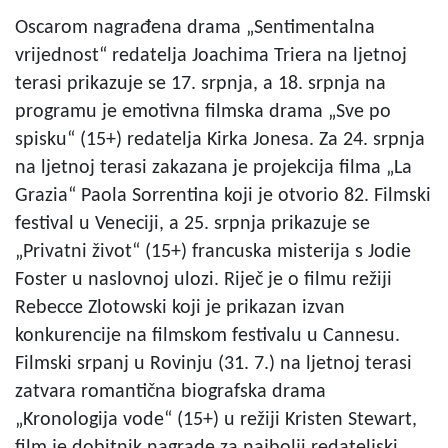
Oscarom nagrađena drama „Sentimentalna
vrijednost“ redatelja Joachima Triera na ljetnoj
terasi prikazuje se 17. srpnja, a 18. srpnja na
programu je emotivna filmska drama „Sve po
spisku“ (15+) redatelja Kirka Jonesa. Za 24. srpnja
na ljetnoj terasi zakazana je projekcija filma „La
Grazia“ Paola Sorrentina koji je otvorio 82. Filmski
festival u Veneciji, a 25. srpnja prikazuje se
„Privatni život“ (15+) francuska misterija s Jodie
Foster u naslovnoj ulozi. Riječ je o filmu režiji
Rebecce Zlotowski koji je prikazan izvan
konkurencije na filmskom festivalu u Cannesu.
Filmski srpanj u Rovinju (31. 7.) na ljetnoj terasi
zatvara romantična biografska drama
„Kronologija vode“ (15+) u režiji Kristen Stewart,
film je dobitnik nagrade za najbolji redateljski