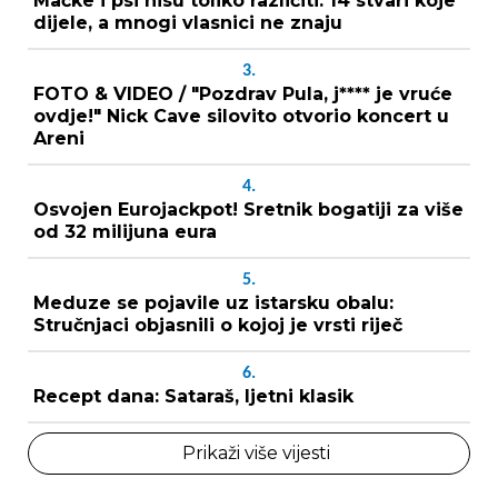
Mačke i psi nisu toliko različiti: 14 stvari koje
dijele, a mnogi vlasnici ne znaju
3.
FOTO & VIDEO / "Pozdrav Pula, j**** je vruće
ovdje!" Nick Cave silovito otvorio koncert u
Areni
4.
Osvojen Eurojackpot! Sretnik bogatiji za više
od 32 milijuna eura
5.
Meduze se pojavile uz istarsku obalu:
Stručnjaci objasnili o kojoj je vrsti riječ
6.
Recept dana: Sataraš, ljetni klasik
Prikaži više vijesti