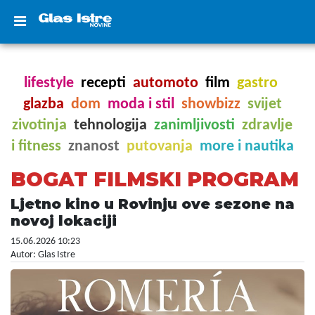
lifestyle
recepti
automoto
film
gastro
glazba
dom
moda i stil
showbizz
svijet
zivotinja
tehnologija
zanimljivosti
zdravlje
i fitness
znanost
putovanja
more i nautika
BOGAT FILMSKI PROGRAM
Ljetno kino u Rovinju ove sezone na
novoj lokaciji
15.06.2026 10:23
Autor: Glas Istre