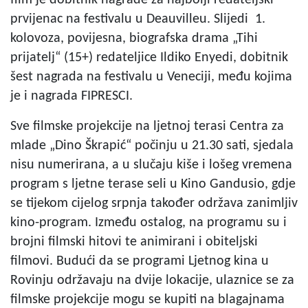
prvijenac na festivalu u Deauvilleu. Slijedi 1.
kolovoza, povijesna, biografska drama „Tihi
prijatelj“ (15+) redateljice Ildiko Enyedi, dobitnik
šest nagrada na festivalu u Veneciji, među kojima
je i nagrada FIPRESCI.
Sve filmske projekcije na ljetnoj terasi Centra za
mlade „Dino Škrapić“ počinju u 21.30 sati, sjedala
nisu numerirana, a u slučaju kiše i lošeg vremena
program s ljetne terase seli u Kino Gandusio, gdje
se tijekom cijelog srpnja također održava zanimljiv
kino-program. Između ostalog, na programu su i
brojni filmski hitovi te animirani i obiteljski
filmovi. Budući da se programi Ljetnog kina u
Rovinju održavaju na dvije lokacije, ulaznice se za
filmske projekcije mogu se kupiti na blagajnama