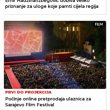
Emir Hadžihafizbegović dobiva veliko
priznanje za uloge koje pamti cijela regija
FILM
PRVI DO PROJEKCIJA
Počinje online pretprodaja ulaznica za
Sarajevo Film Festival