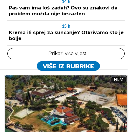
14
h
Pas vam ima loš zadah? Ovo su znakovi da
problem možda nije bezazlen
15
h
Krema ili sprej za sunčanje? Otkrivamo što je
bolje
Prikaži više vijesti
VIŠE IZ RUBRIKE
FILM