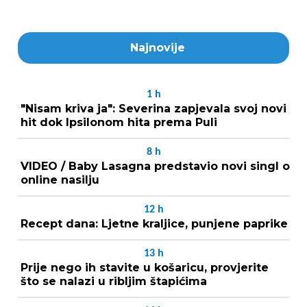
Najnovije
1
h
"Nisam kriva ja": Severina zapjevala svoj novi
hit dok Ipsilonom hita prema Puli
8
h
VIDEO / Baby Lasagna predstavio novi singl o
online nasilju
12
h
Recept dana: Ljetne kraljice, punjene paprike
13
h
Prije nego ih stavite u košaricu, provjerite
što se nalazi u ribljim štapićima