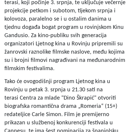
terasi, koji počinje 3. srpnja, te uključuje večernje
projekcije petkom i subotom, tijekom srpnja i
kolovoza, paralelno se i u ostalim danima u
tjednu događa bogat program u rovinjskom Kinu
Gandusio. Za kino-publiku svih generacija
organizatori Ljetnog kina u Rovinju pripremili su
žanrovski raznolike filmske naslove, među kojima
su i brojni filmovi nagrađivani na međunarodnim
filmskim festivalima.
Tako će ovogodišnji program Ljetnog kina u
Rovinju u petak 3. srpnja u 21.30 sati na
terasi Centra za mlade "Dino Škrapić" otvoriti
biografska romantična drama „Romeria“ (15+)
redateljice Carle Simon. Film je premijerno
prikazan u službenoj konkurenciji festivala u
Cannesu, te ima šest nominacija za španjolsku