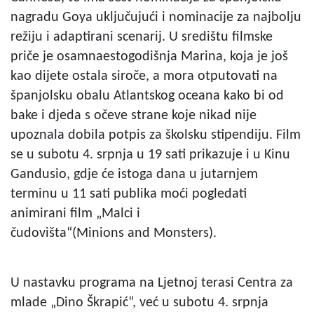
nagradu Goya uključujući i nominacije za najbolju
režiju i adaptirani scenarij. U središtu filmske
priče je osamnaestogodišnja Marina, koja je još
kao dijete ostala siroče, a mora otputovati na
španjolsku obalu Atlantskog oceana kako bi od
bake i djeda s očeve strane koje nikad nije
upoznala dobila potpis za školsku stipendiju. Film
se u subotu 4. srpnja u 19 sati prikazuje i u Kinu
Gandusio, gdje će istoga dana u jutarnjem
terminu u 11 sati publika moći pogledati
animirani film „Malci i
čudovišta“(Minions and Monsters).
U nastavku programa na Ljetnoj terasi Centra za
mlade „Dino Škrapić“, već u subotu 4. srpnja