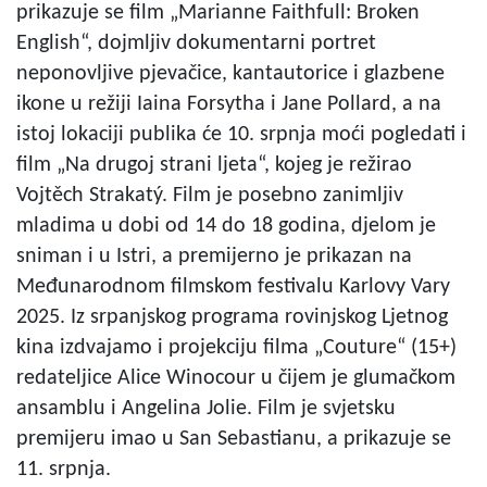
prikazuje se film „Marianne Faithfull: Broken
English“, dojmljiv dokumentarni portret
neponovljive pjevačice, kantautorice i glazbene
ikone u režiji Iaina Forsytha i Jane Pollard, a na
istoj lokaciji publika će 10. srpnja moći pogledati i
film „Na drugoj strani ljeta“, kojeg je režirao
Vojtěch Strakatý. Film je posebno zanimljiv
mladima u dobi od 14 do 18 godina, djelom je
sniman i u Istri, a premijerno je prikazan na
Međunarodnom filmskom festivalu Karlovy Vary
2025. Iz srpanjskog programa rovinjskog Ljetnog
kina izdvajamo i projekciju filma „Couture“ (15+)
redateljice Alice Winocour u čijem je glumačkom
ansamblu i Angelina Jolie. Film je svjetsku
premijeru imao u San Sebastianu, a prikazuje se
11. srpnja.